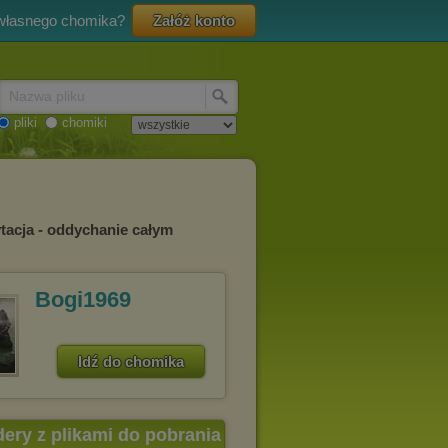
 własnego chomika?
Załóż konto
Nazwa pliku
pliki
chomiki
tacja - oddychanie całym
Bogi1969
Idź do chomika
dery z plikami do pobrania