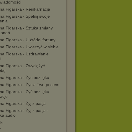
wiadomości
na Figarska - Reinkarnacja
a Figarska - Spełnij swoje
enia
na Figarska - Sztuka zmiany
konań
a Figarska - U źródeł fortuny
na Figarska - Uwierzyć w siebie
na Figarska - Uzdrawianie
i
na Figarska - Zwyciężyć
obę
na Figarska - Życ bez lęku
na Figarska - Życia Twego sens
na Figarska - Żyć bez lęku
acje
a Figarska - Żyj z pasją
a Figarska - Żyj z pasją -
żka audio
ki
Y