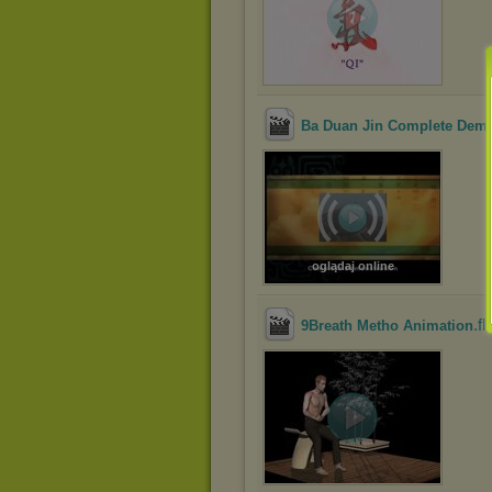
Ba Duan Jin Complete Demo
oglądaj online
.fl
9Breath Metho Animation