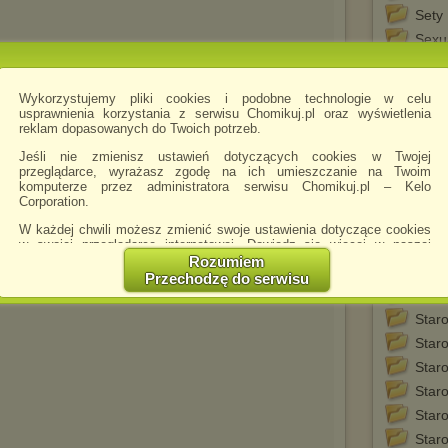
Sety
Sexu
Staro
2020
Wykorzystujemy pliki cookies i podobne technologie w celu
Staro
.mp4
usprawnienia korzystania z serwisu Chomikuj.pl oraz wyświetlenia
nstration 1
Staro
reklam dopasowanych do Twoich potrzeb.
Staro
Jeśli nie zmienisz ustawień dotyczących cookies w Twojej
przeglądarce, wyrażasz zgodę na ich umieszczanie na Twoim
Staro
komputerze przez administratora serwisu Chomikuj.pl – Kelo
Staro
Corporation.
Staro
W każdej chwili możesz zmienić swoje ustawienia dotyczące cookies
w swojej przeglądarce internetowej. Dowiedz się więcej w naszej
Staro
Polityce Prywatności -
http://chomikuj.pl/PolitykaPrywatnosci.aspx
.
Rozumiem
Staro
Przechodzę do serwisu
Jednocześnie informujemy że zmiana ustawień przeglądarki może
v
Staro
spowodować ograniczenie korzystania ze strony Chomikuj.pl.
Staro
W przypadku braku twojej zgody na akceptację cookies niestety
Staro
prosimy o opuszczenie serwisu chomikuj.pl.
Staro
Wykorzystanie plików cookies
przez
Zaufanych Partnerów
(dostosowanie reklam do Twoich potrzeb, analiza skuteczności działań
Staro
marketingowych).
Staro
Wyrażenie sprzeciwu spowoduje, że wyświetlana Ci reklama nie
Staro
będzie dopasowana do Twoich preferencji, a będzie to reklama