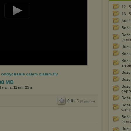
12. S
13. 
Play
Audi
Video
Boże
Bożen
pien
Boże
Boże
Boże
siebi
Boże
 oddychanie całym ciałem.flv
Boże
08 MB
Boże
trwania:
11 min 25 s
depre
Boże
0.0
/
5
(
0
głosów)
Boże
własn
Bożen
pien
Boże