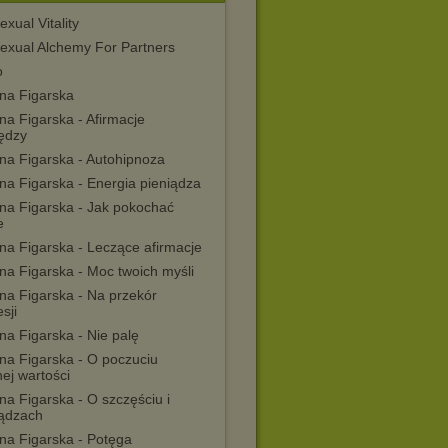
exual Vitality
Sexual Alchemy For Partners
o
na Figarska
a Figarska - Afirmacje
iędzy
na Figarska - Autohipnoza
na Figarska - Energia pieniądza
na Figarska - Jak pokochać
e
na Figarska - Leczące afirmacje
na Figarska - Moc twoich myśli
na Figarska - Na przekór
sji
na Figarska - Nie palę
na Figarska - O poczuciu
ej wartości
a Figarska - O szczęściu i
iądzach
na Figarska - Potęga