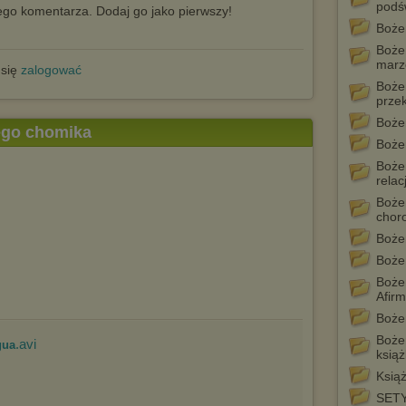
podś
go komentarza. Dodaj go jako pierwszy!
Boże
Bożen
marz
 się
zalogować
Boże
prze
Bożen
tego chomika
Boże
Boże
relacj
Boże
chor
Boże
Boże
Boże
Afirm
Bożen
Bożen
.avi
gua
ksią
Książ
SET