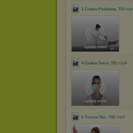
.mp
1 Czakra Podstawy_T03
oglądaj online
1
.mp4
4 Czakra Serca_T01
oglądaj online
.mp4
6 Trzecie Oko_T02