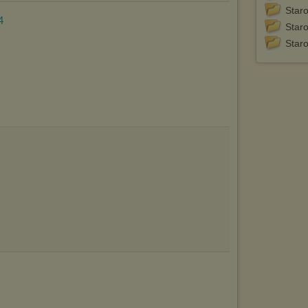
wyświetlona przypadkowo.
Staro
4
Staro
Istnieje możliwość zmiany ustawień przeglądarki internetowej w
sposób uniemożliwiający przechowywanie plików cookies na
Staro
urządzeniu końcowym. Można również usunąć pliki cookies,
dokonując odpowiednich zmian w ustawieniach przeglądarki
internetowej.
Pełną informację na ten temat znajdziesz pod adresem
http://chomikuj.pl/PolitykaPrywatnosci.aspx
.