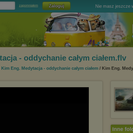
Nie masz jeszcze
zapomniałem
acja - oddychanie całym ciałem.flv
/
Kim Eng. Medytacja - oddychanie całym ciałem
/ Kim Eng. Medy
Inne fol