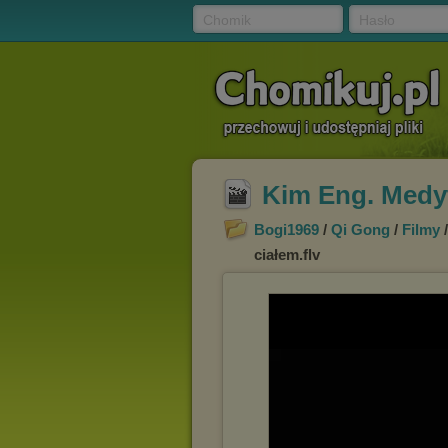
Chomik
Hasło
Kim Eng. Medyt
Bogi1969
/
Qi Gong
/
Filmy
ciałem.flv