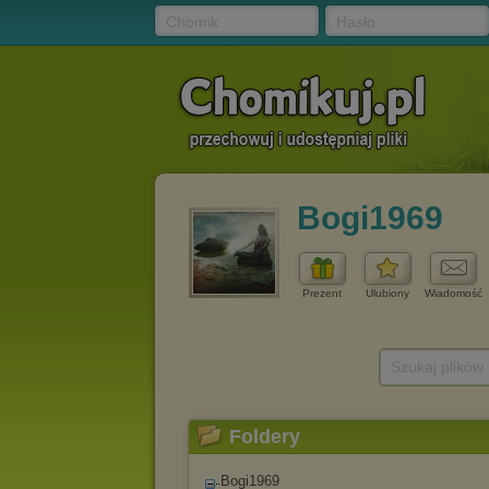
Chomik
Hasło
Bogi1969
Prezent
Ulubiony
Wiadomość
Szukaj plików
Foldery
Bogi1969