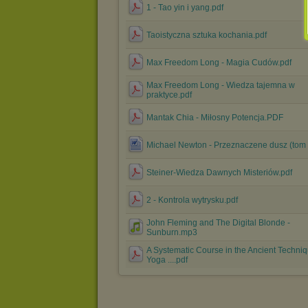
1 - Tao yin i yang.pdf
Taoistyczna sztuka kochania.pdf
Max Freedom Long - Magia Cudów.pdf
Max Freedom Long - Wiedza tajemna w
praktyce.pdf
Mantak Chia - Miłosny Potencja.PDF
Michael Newton - Przeznaczene dusz (tom 
Steiner-Wiedza Dawnych Misteriów.pdf
2 - Kontrola wytrysku.pdf
John Fleming and The Digital Blonde -
Sunburn.mp3
A Systematic Course in the Ancient Techniq
Yoga ....pdf