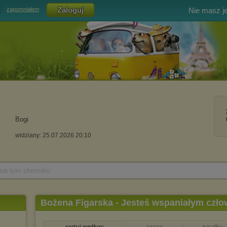
Nie masz j
zapomniałem
Bogi
widziany: 25.07.2026 20:10
 na tym chomiku
Bożena Figarska - Jesteś wspaniałym czło
sortuj według:
nazwa
typ pliku