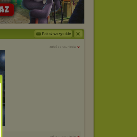
Pokaż wszystkie
zgłoś do usunięcia
zgłoś do usunięcia