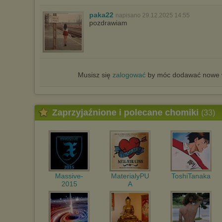
paka22
napisano 29.12.2025 14:55
pozdrawiam
Musisz się
zalogować
by móc dodawać nowe w
Zaprzyjaźnione i polecane chomiki
(33)
Massive-
MaterialyPU
ToshiTanaka
2015
A