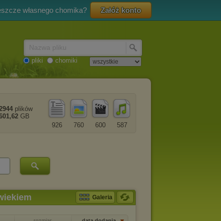
eszcze własnego chomika?
Załóż konto
Nazwa pliku
pliki
chomiki
2944
plików
601,62
GB
926
760
600
587
wiekiem
Galeria
rozmiar
data dodania