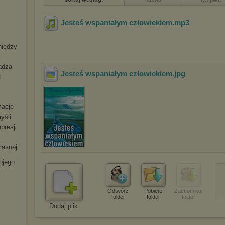
Jesteś wspaniałym człowiekiem
.mp3
niędzy
ądza
Jesteś wspaniałym człowiekiem
.jpg
ć
macje
yśli
presji
łasnej
ojego
i
Odtwórz
Pobierz
Zachomikuj
folder
folder
folder
Dodaj plik