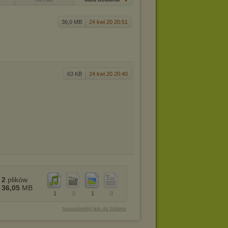
36,0 MB
24 kwi 20 20:51
63 KB
24 kwi 20 20:40
2
plików
36,05
MB
1
0
1
0
bezpośredni link do folderu