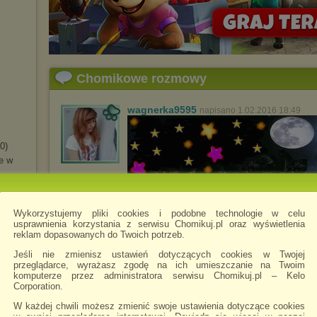
Chomikowe rozmowy
wagnerka9595
napisano 1.02.2016 18:49
0)
e w
Wykorzystujemy pliki cookies i podobne technologie w celu
usprawnienia korzystania z serwisu Chomikuj.pl oraz wyświetlenia
reklam dopasowanych do Twoich potrzeb.
Jeśli nie zmienisz ustawień dotyczących cookies w Twojej
przeglądarce, wyrażasz zgodę na ich umieszczanie na Twoim
komputerze przez administratora serwisu Chomikuj.pl – Kelo
Corporation.
W każdej chwili możesz zmienić swoje ustawienia dotyczące cookies
w swojej przeglądarce internetowej. Dowiedz się więcej w naszej