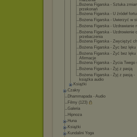
Bożena Figarska - Sztuka zmia
przekonań
Bożena Figarska - U źródeł fort
Bożena Figarska - Uwierzyć w s
Bożena Figarska - Uzdrawianie re
Bożena Figarska - Uzdrowienie
przebaczeni
a
Bożena Figarska - Zwyciężyć c
Bożena Figarska - Życ bez lęku
Bożena Figarska - Żyć bez lęku
Afirmacje
Bożena Figarska - Życia Twego
Bożena Figarska - Żyj z pasją
Bożena Figarska - Żyj z pasją -
książka audio
Książki
Czakry
Dhammapada - Audio
Filmy (123)
Galeria
Hipnoza
Huna
Książki
Kundalini Yoga