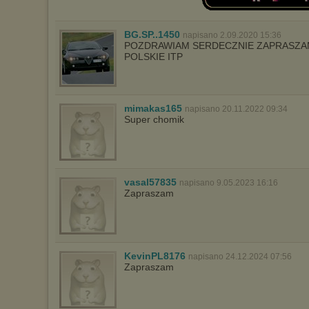
BG.SP..1450
napisano 2.09.2020 15:36
POZDRAWIAM SERDECZNIE ZAPRASZAM
POLSKIE ITP
mimakas165
napisano 20.11.2022 09:34
Super chomik
vasal57835
napisano 9.05.2023 16:16
Zapraszam
KevinPL8176
napisano 24.12.2024 07:56
Zapraszam