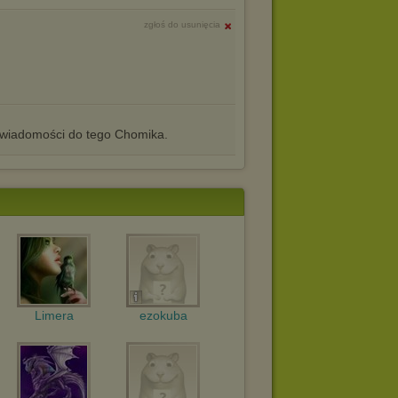
zgłoś do usunięcia
iadomości do tego Chomika.
Limera
ezokuba