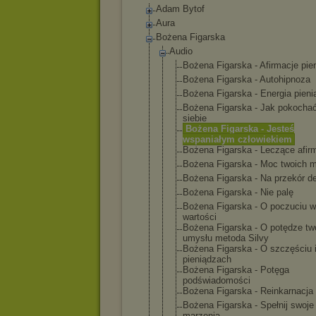
Adam Bytof
Aura
Bożena Figarska
Audio
Bożena Figarska - Afirmacje pie
Bożena Figarska - Autohipnoza
Bożena Figarska - Energia pieni
Bożena Figarska - Jak pokocha
siebie
Bożena Figarska - Jesteś
wspaniałym człowiekiem
Bożena Figarska - Leczące afir
Bożena Figarska - Moc twoich m
Bożena Figarska - Na przekór de
Bożena Figarska - Nie palę
Bożena Figarska - O poczuciu w
wartości
Bożena Figarska - O potędze tw
umysłu metoda Silvy
Bożena Figarska - O szczęściu 
pieniądzach
Bożena Figarska - Potęga
podświadomo
ści
Bożena Figarska - Reinkarnacj
a
Bożena Figarska - Spełnij swoje
marzenia