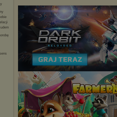
ny
uny
iebie
lacji
 cudem
horobę
 sens