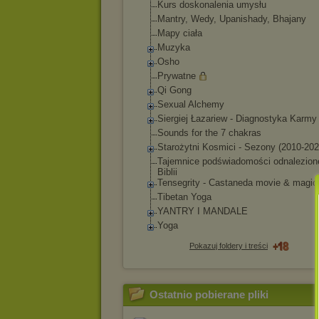
Kurs doskonalenia umysłu
Mantry, Wedy, Upanishady, Bhajany
Mapy ciała
Muzyka
Osho
Prywatne
Qi Gong
Sexual Alchemy
Siergiej Łazariew - Diagnostyka Karmy
Sounds for the 7 chakras
Starożytni Kosmici - Sezony (2010-202
Tajemnice podświadomości odnalezion
Biblii
Tensegrity - Castaneda movie & magic
Tibetan Yoga
YANTRY I MANDALE
Yoga
Pokazuj foldery i treści
Ostatnio pobierane pliki