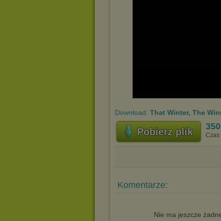
Download:
That Winter, The Win
350
Pobierz plik
Czas 
Komentarze:
Nie ma jeszcze żadne