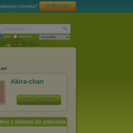
 własnego chomika?
Załóż konto
Nazwa pliku
pliki
chomiki
.avi
Akira-chan
Idź do chomika
dery z plikami do pobrania