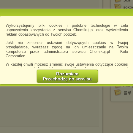
Sion 
soko
sokod
Soko
Wykorzystujemy pliki cookies i podobne technologie w celu
.avi
s 03
soko
usprawnienia korzystania z serwisu Chomikuj.pl oraz wyświetlenia
reklam dopasowanych do Twoich potrzeb.
Sung
Jeśli nie zmienisz ustawień dotyczących cookies w Twojej
T.O.
przeglądarce, wyrażasz zgodę na ich umieszczanie na Twoim
The 1
komputerze przez administratora serwisu Chomikuj.pl – Kelo
Corporation.
The 
THU
W każdej chwili możesz zmienić swoje ustawienia dotyczące cookies
w swojej przeglądarce internetowej. Dowiedz się więcej w naszej
Won
Polityce Prywatności -
http://chomikuj.pl/PolitykaPrywatnosci.aspx
.
Rozumiem
You 
Przechodzę do serwisu
.avi
s 04
Jednocześnie informujemy że zmiana ustawień przeglądarki może
Zior 
spowodować ograniczenie korzystania ze strony Chomikuj.pl.
블루 (
W przypadku braku twojej zgody na akceptację cookies niestety
prosimy o opuszczenie serwisu chomikuj.pl.
Wykorzystanie plików cookies
przez
Zaufanych Partnerów
(dostosowanie reklam do Twoich potrzeb, analiza skuteczności działań
marketingowych).
Wyrażenie sprzeciwu spowoduje, że wyświetlana Ci reklama nie
będzie dopasowana do Twoich preferencji, a będzie to reklama