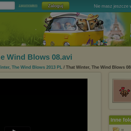
Nie masz jeszcze
zapomniałem
he Wind Blows 08.avi
inter, The Wind Blows 2013 PL
/ That Winter, The Wind Blows 08
Inne fol
!!