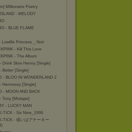
m] Millionaire Poetry
ISLAND - MELODY
RO
O - BLUE FLAME
- Lowlife Princess _ Noir
KPINK - Kill This Love
KPINK - The Album
- Drink Slow Henny [Single]
- Better [Single]
O - BLOO IN WONDERLAND 2
- Hennessy [Single]
O - MOON AND BACK
- Tony [Mixtape]
BY - LUCKY MAN
-TICK - Six Nine_1995
K-TICK - 或いはアナーキー
4)