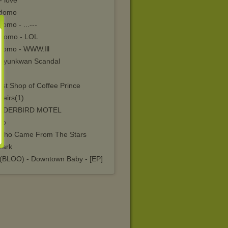
- love
domo
omo - ...---
domo - LOL
domo - WWW.Ⅲ
kyunkwan Scandal
P
st Shop of Coffee Prince
Heirs(1)
NDERBIRD MOTEL
ho
Who Came From The Stars
park
BLOO) - Downtown Baby - [EP]