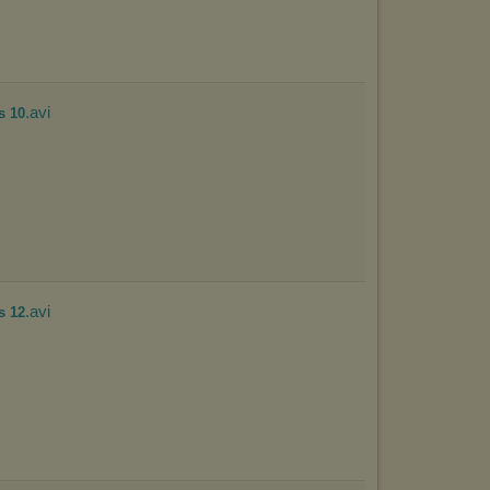
.avi
s 10
.avi
s 12