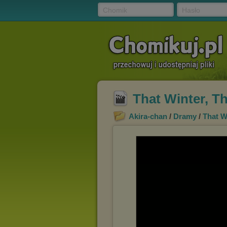
Chomik
Hasło
That Winter, T
Akira-chan
/
Dramy
/
That W