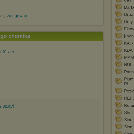
City 
Darke
Drea
 się
zalogować
filmy
Film
tego chomika
j-hop
KAI -
KDA,
.avi
s 01
MAM
NUL 
Paris
Plum
PL
Pozi
REF
Refu
.avi
s 02
Shut
Sion
Sion 