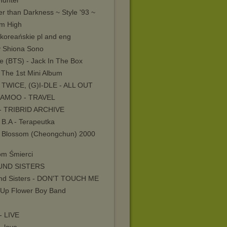
Hunter
r than Darkness ~ Style '93 ~
m High
 koreańskie pl and eng
y Shiona Sono
e (BTS) - Jack In The Box
 The 1st Mini Album
 TWICE, (G)I-DLE - ALL OUT
AMOO - TRAVEL
- TRIBRID ARCHIVE
 B.A - Terapeutka
 Blossom (Cheongchun) 2000
om Śmierci
UND SISTERS
nd Sisters - DON'T TOUCH ME
 Up Flower Boy Band
- LIVE