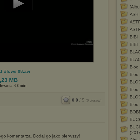
[Albu
Play
ASH 
Video
AST
ASTR
BIBI
BIBI 
BLAC
BLAC
Bloo 
d Blows 08.avi
Bloo 
,23 MB
BLO
trwania:
63 min
Bloo 
BLO
0.0
/
5
(
0
głosów)
Bloo 
BOB
BUCK
BUC
(201
go komentarza. Dodaj go jako pierwszy!