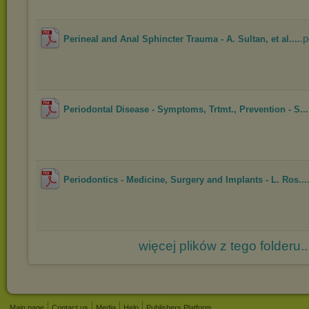
.p
Perineal and Anal Sphincter Trauma - A. Sultan, et al....
Periodontal Disease - Symptoms, Trtmt., Prevention - S...
Periodontics - Medicine, Surgery and Implants - L. Ros...
więcej plików z tego folderu..
Main page
Contact us
Media
Help
Publishers Platform