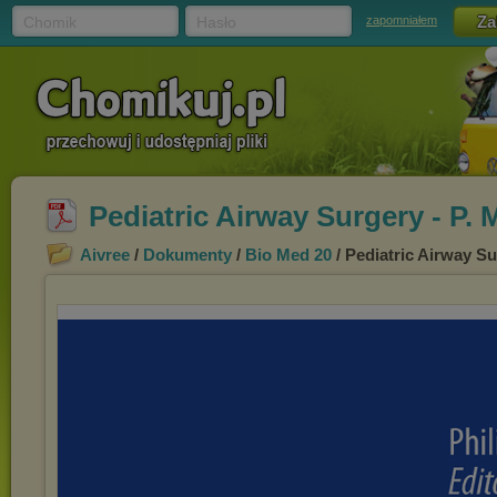
Chomik
Hasło
zapomniałem
Pediatric Airway Surgery - P.
Aivree
/
Dokumenty
/
Bio Med 20
/ Pediatric Airway Su