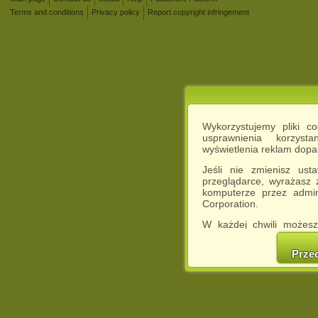
Terms and conditions
Privacy policy
Report copyright infringement
Wykorzystujemy pliki c
usprawnienia korzyst
wyświetlenia reklam dop
Jeśli nie zmienisz ust
przeglądarce, wyrażasz
komputerze przez admin
Corporation.
W każdej chwili możesz
cookies w swojej przeglą
w naszej Pol
Prze
http://chomikuj.pl/Polity
Jednocześnie informuje
może spowodować ogr
Chomikuj.pl.