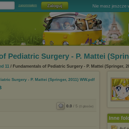
Nie masz jeszcze
zapomniałem
 Pediatric Surgery - P. Mattei (Spri
ed 11
/ Fundamentals of Pediatric Surgery - P. Mattei (Springer, 
tric Surgery - P. Mattei (Springer, 2011) WW.pdf
B
0.0
/
5
(
0
głosów)
Inne fol
Auf 