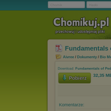
Chomik
Hasło
Fundamentals of
Aivree
/
Dokumenty
/
Bio M
Download:
Fundamentals of Pedia
32,35 M
Pobierz
Komentarze: