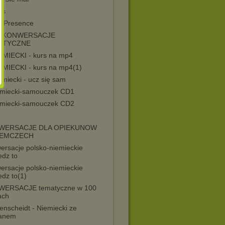
ns
is Presence
E KONWERSACJE
ATYCZNE
IEMIECKI - kurs na mp4
IEMIECKI - kurs na mp4(1)
emiecki - ucz się sam
emiecki-samouczek CD1
emiecki-samouczek CD2
WERSACJE DLA OPIEKUNOW
IEMCZECH
ersacje polsko-niemieckie
edz to
ersacje polsko-niemieckie
edz to(1)
ERSACJE tematyczne w 100
ach
enscheidt - Niemiecki ze
fanem