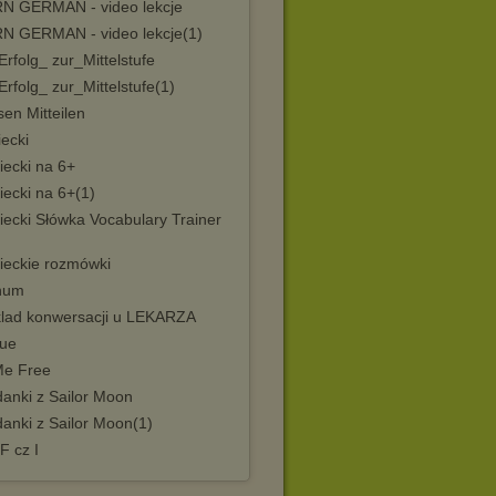
N GERMAN - video lekcje
N GERMAN - video lekcje(1)
Erfolg_ zur_Mittelstufe
Erfolg_ zur_Mittelstufe(1)
sen Mitteilen
ecki
iecki na 6+
iecki na 6+(1)
iecki Słówka Vocabulary Trainer
ieckie rozmówki
inum
klad konwersacji u LEKARZA
ue
Me Free
danki z Sailor Moon
anki z Sailor Moon(1)
F cz I