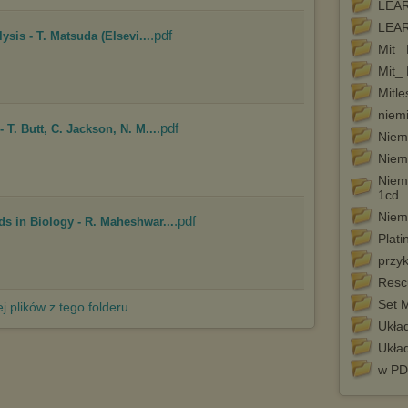
Pełną informację na ten temat znajdziesz pod adresem
LEAR
http://chomikuj.pl/PolitykaPrywatnosci.aspx
.
LEAR
.pdf
ysis - T. Matsuda (Elsevi...
Mit_ 
Mit_ 
Mitle
niemi
.pdf
 T. Butt, C. Jackson, N. M...
Niem
Niem
Niem
1cd
Niem
.pdf
s in Biology - R. Maheshwar...
Plat
przy
Resc
Set 
j plików z tego folderu...
Ukła
Układ
w PD