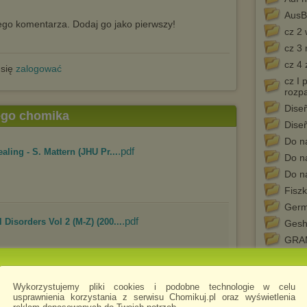
AusB
go komentarza. Dodaj go jako pierwszy!
cz 2
cz 3
cz 4
 się
zalogować
cz I
rozp
Dise
tego chomika
Dise
Do n
.pdf
aling - S. Mattern (JHU Pr...
Do n
Do n
Fiszk
Germ
.pdf
Disorders Vol 2 (M-Z) (200...
Gesh
GRAM
Haft
Hear 
Wykorzystujemy pliki cookies i podobne technologie w celu
Heav
.pdf
ogy - A Tribute to Norman Bow...
usprawnienia korzystania z serwisu Chomikuj.pl oraz wyświetlenia
Hore