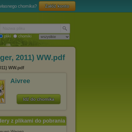
 własnego chomika?
Załóż konto
Nazwa pliku
pliki
chomiki
nger, 2011) WW.pdf
2011) WW.pdf
Aivree
Idź do chomika
dery z plikami do pobrania
neuen Wegen