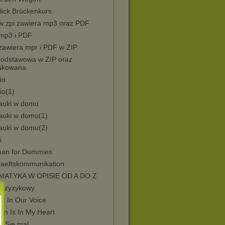
lick Brückenkurs
 w zpi zawiera mp3 oraz PDF
 mp3 i PDF
 zawiera mpr i PDF w ZIP
 podstawowa w ZIP oraz
akowana
ño
ño(1)
auki w domu
auki w domu(1)
auki w domu(2)
i
an for Dummies
aeftskommunikation
ATYKA W OPISIE OD A DO Z
 krzyzykowy
It In Our Voice
en Is In My Heart
n Sie mal