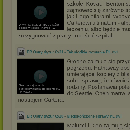
szkole, Kovac i Benton 
zajmować się zarówno sp
jak i jego ofiarami. Weav
Carterowi ultimatum - al
W wyniku strzelaniny, do której
doszło w szkole, Kovac i ...
leczeniu, albo będzie mus
zrezygnować z pracy i opuścić szpital.
.avi
ER Ostry dyżur 6x21 - Tak słodkie rozstanie PL
Greene zajmuje się przy
pogrzebu. Hathaway obse
umierającej kobiety z blis
sobie sprawę, że również
Greene zajmuje się
rodziny. Postanawia pole
przygotowaniami do pogrzebu.
Hathaway ...
do Seattle. Chen martwi
nastrojem Cartera.
.avi
ER Ostry dyżur 6x20 - Niedokończone sprawy PL
Malucci i Cleo zajmują si