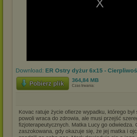
Download:
ER Ostry dyżur 6x15 - Cierpliwoś
364,84 MB
Pobierz plik
Czas trwania:
Kovac ratuje życie ofierze wypadku, którego był
powoli wraca do zdrowia, ale musi przejść szer
fizjoterapeutycznych. Matka Lucy go odwiedza. 
zaszokowana, gdy okazuje się, że jej matka i oj