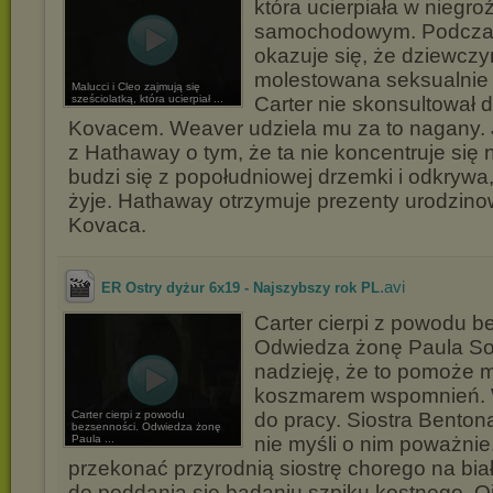
która ucierpiała w nieg
samochodowym. Podcza
okazuje się, że dziewczy
molestowana seksualnie 
Malucci i Cleo zajmują się
sześciolatką, która ucierpiał ...
Carter nie skonsultował d
Kovacem. Weaver udziela mu za to nagany.
z Hathaway o tym, że ta nie koncentruje się
budzi się z popołudniowej drzemki i odkrywa,
żyje. Hathaway otrzymuje prezenty urodzino
Kovaca.
.avi
ER Ostry dyżur 6x19 - Najszybszy rok PL
Carter cierpi z powodu b
Odwiedza żonę Paula Sob
nadzieję, że to pomoże m
koszmarem wspomnień. 
Carter cierpi z powodu
do pracy. Siostra Benton
bezsenności. Odwiedza żonę
Paula ...
nie myśli o nim poważnie.
przekonać przyrodnią siostrę chorego na bia
do poddania się badaniu szpiku kostnego. O