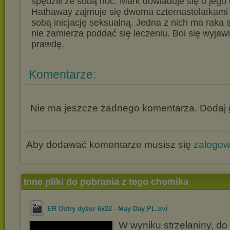
spędzili ze sobą noc. Mark dowiaduje się o jego 
Hathaway zajmuje się dwoma czternastolatkami 
sobą inicjację seksualną. Jedna z nich ma raka s
nie zamierza poddać się leczeniu. Boi się wyjaw
prawdę.
Komentarze:
Nie ma jeszcze żadnego komentarza. Dodaj g
Aby dodawać komentarze musisz się
zalogo
Inne pliki do pobrania z tego chomika
.avi
ER Ostry dyżur 6x22 - May Day PL
W wyniku strzelaniny, do 