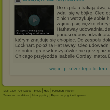
Do szpitala trafiają dwaj 
wdali się w bójkę. Cleo 
z nich wstrzykuje sobie 
zajmują się ciężko chorym
Hathaway udowadnia, że
Do szpitala trafiają dwaj
chłopcy, którzy wdali się w bó ...
ponosi odpowiedzialność
którym znajduje się chłopiec. Do zespołu do
Lockhart, położna Hathaway. Cleo udowadni
że potrafi grać w koszykówkę nie gorzej niż
Chicago przyjeżdża Isabelle Corday, matka E
więcej plików z tego folderu..
Main page
Contact us
Media
Help
Publishers Platform
Terms and conditions
Privacy policy
Report copyright infringement