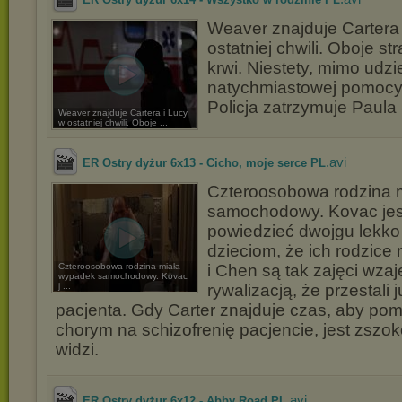
Weaver znajduje Cartera 
ostatniej chwili. Oboje st
krwi. Niestety, mimo udzi
natychmiastowej pomocy
Policja zatrzymuje Paula 
Weaver znajduje Cartera i Lucy
w ostatniej chwili. Oboje ...
.avi
ER Ostry dyżur 6x13 - Cicho, moje serce PL
Czteroosobowa rodzina 
samochodowy. Kovac je
powiedzieć dwojgu lekk
dzieciom, że ich rodzice 
Czteroosobowa rodzina miała
i Chen są tak zajęci wza
wypadek samochodowy. Kovac
j ...
rywalizacją, że przestali 
pacjenta. Gdy Carter znajduje czas, aby po
chorym na schizofrenię pacjencie, jest zszo
widzi.
.avi
ER Ostry dyżur 6x12 - Abby Road PL