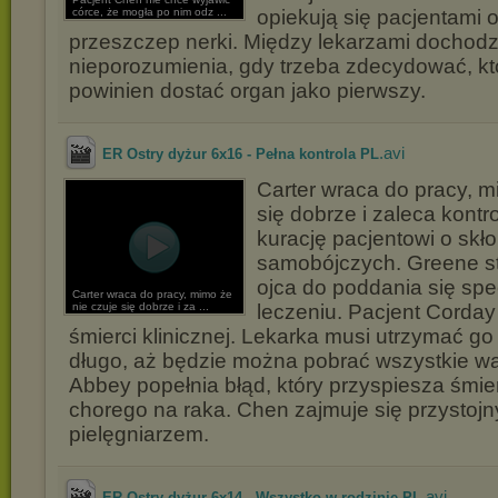
córce, że mogła po nim odz ...
opiekują się pacjentami 
przeszczep nerki. Między lekarzami dochodz
nieporozumienia, gdy trzeba zdecydować, kt
powinien dostać organ jako pierwszy.
.avi
ER Ostry dyżur 6x16 - Pełna kontrola PL
Carter wraca do pracy, m
się dobrze i zaleca kont
kurację pacjentowi o skł
samobójczych. Greene st
ojca do poddania się spe
Carter wraca do pracy, mimo że
nie czuje się dobrze i za ...
leczeniu. Pacjent Corday 
śmierci klinicznej. Lekarka musi utrzymać go 
długo, aż będzie można pobrać wszystkie w
Abbey popełnia błąd, który przyspiesza śmie
chorego na raka. Chen zajmuje się przystoj
pielęgniarzem.
.avi
ER Ostry dyżur 6x14 - Wszystko w rodzinie PL