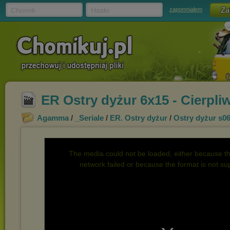
Chomik
Hasło
zapomniałem
ER Ostry dyżur 6x15 - Cierpli
Agamma
/
_Seriale
/
ER. Ostry dyżur
/
Ostry dyżur s0
The media could not be loaded, either because th
network failed or because the format is not su