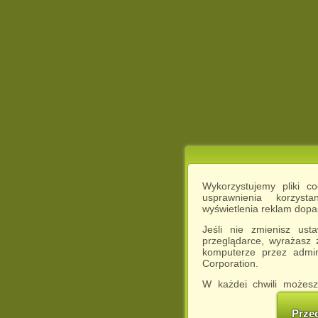
Wykorzystujemy pliki c
usprawnienia korzyst
wyświetlenia reklam dop
Jeśli nie zmienisz ust
przeglądarce, wyrażasz
komputerze przez admin
Corporation.
W każdej chwili możesz
cookies w swojej przeglą
w naszej Pol
Prze
http://chomikuj.pl/Polity