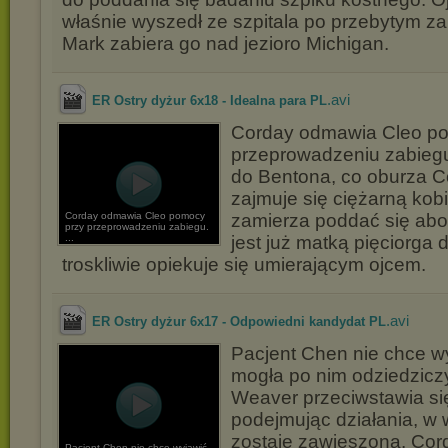
właśnie wyszedł ze szpitala po przebytym za
Mark zabiera go nad jezioro Michigan.
.avi
ER Ostry dyżur 6x18 - Idealna para PL
Corday odmawia Cleo p
przeprowadzeniu zabiegu
do Bentona, co oburza C
zajmuje się ciężarną kobi
Corday odmawia Cleo pomocy
zamierza poddać się abor
przy przeprowadzeniu zabiegu.
...
jest już matką pięciorga 
troskliwie opiekuje się umierającym ojcem.
.avi
ER Ostry dyżur 6x17 - Odpowiedni kandydat PL
Pacjent Chen nie chce wy
mogła po nim odziedzicz
Weaver przeciwstawia s
podejmując działania, w 
zostaje zawieszona. Cor
Pacjent Chen nie chce wyjawić