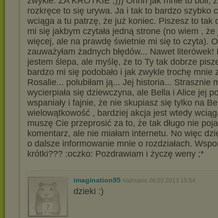
zwykle. ZA KRÓTKIE ;))) Ohhh jak mnie to boli, że
rozkręce to się urywa. Ja i tak to bardzo szybko
wciąga a tu patrzę, że już koniec. Piszesz to tak
mi się jakbym czytała jedną strone (no wiem , że j
więcej, ale na prawdę świetnie mi się to czyta). 
zauważyłam żadnych błędów... Nawet literówek! 
jestem ślepa, ale myślę, że to Ty tak dobrze pisz
bardzo mi się podobało i jak zwykle trochę mnie 
Rosalie... polubiłam ją... Jej historia... Strasznie 
wycierpiała się dziewczyna, ale Bella i Alice jej p
wspaniały i fajnie, że nie skupiasz się tylko na Bel
wielowątkowość , bardziej akcja jest wtedy wcią
muszę Cie przeprosić za to, że tak długo nie poj
komentarz, ale nie miałam internetu. No więc dzię
o dalsze informowanie mnie o rozdziałach. Wspo
krótki??? :oczko: Pozdrawiam i życzę weny ;*
imagination95
napisano 26.02.2013 15:54
dzieki :)