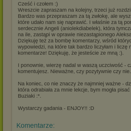
Cześć i czołem :)
Wreszcie zapraszam na kolejny, trzeci już rozdzi
Bardzo was przepraszam za tą zwłokę, ale wysz
które udało nam się naprawić. I właśnie za tą p
serdecznie Angeli (aniolekdiabelek), która tymc
na ile, zastąpi w oprawie niezastąpionego Aleksa
Dziękuję też za bombę komentarzy, wśród któryc
wypowiedzi, na które tak bardzo liczyłam i liczę 
komentarze! Dziękuję, że jesteście ze mną :).
I ponownie, wierzę nadal w waszą uczciwość - c
komentujesz. Nieważne, czy pozytywnie czy nie.
Na koniec, co nie znaczy że najmniej ważne - dzi
która odrabiała za mnie lekcje, bym mogła pisać i 
Buziaki :*.
Wystarczy gadania - ENJOY!! :D
Komentarze: