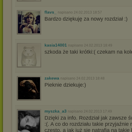
flavs_
napisano 24.02.2013 18:57
Bardzo dziękuję za nowy rozdział :)
kasia14001
napisano 24.02.2013 18:49
szkoda że taki krótki:( czekam na kole
zakewa
napisano 24.02.2013 18:48
Pieknie dziekuje:)
myszka_a3
napisano 24.02.2013 17:49
Dzięki za info. Rozdział jak zawsze ś
:(. A co do rozdziału takie przyjaźnie n
często, a jak już się natrafia na takie