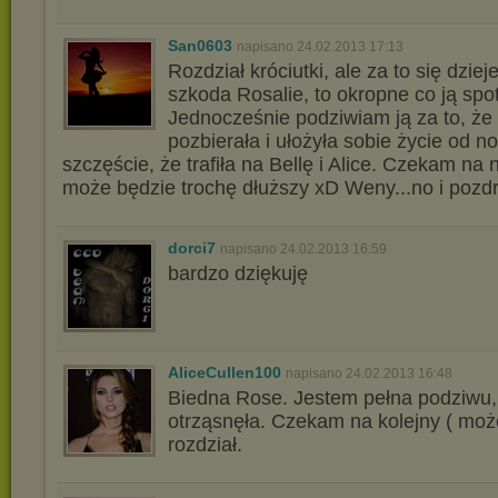
San0603
napisano 24.02.2013 17:13
Rozdział króciutki, ale za to się dziej
szkoda Rosalie, to okropne co ją spot
Jednocześnie podziwiam ją za to, że 
pozbierała i ułożyła sobie życie od n
szczęście, że trafiła na Bellę i Alice. Czekam na 
może będzie trochę dłuższy xD Weny...no i pozd
dorci7
napisano 24.02.2013 16:59
bardzo dziękuję
AliceCullen100
napisano 24.02.2013 16:48
Biedna Rose. Jestem pełna podziwu, 
otrząsnęła. Czekam na kolejny ( może
rozdział.