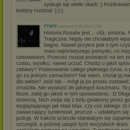
zyskuje się wielki skarb :) Pozdrawi
kolejny rozdział :):):)
FTBFF
napisano 24.02.2013 17:32
Historia Rosalie jest… cóż, smutna.
Tragiczna. Nigdy nie chciałabym wp
bagno. Nawet przykro jest o tym czy
mam najmniejszego pomysłu, co mog
człowiekiem. Przecież musiał poświęcić na ten z
czasu, wysiłku, nawet uczuć. Chodzi o jakiś spo
zabawy? Podarowanie całego pięknego życia, a 
go za jednym zamachem? Nie wiem, chciał ją mie
dla siebie? Jeśli tak – mógł ją po prostu zostawić
znudziła. Nie wywozić do jakiegoś koszmaru. To 
Boże, zabij go jakoś w tym opowiadaniu. :D Dłu
śmiercią. Nich zwija się z bólu gwałcony przez g
wyglądającego jak Mad Max, czy coś takiego :D I
zawierzający systemowi, jeszcze – udałabym się
policję. W trakcie ucieczki starałabym się zapam
szczegół, a później udupić tych wszystkich drani.