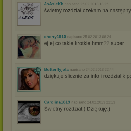
JoAsIeKb
napisano 25.02.2013 13:25
świetny rozdział czekam na następny 
cherry1910
napisano 25.02.2013 08:24
ej ej co takie krotkie hmm?? super
Butterflyjola
napisano 24.02.2013 22:44
dziękuję ślicznie za info i rozdzialik 
Carolina1819
napisano 24.02.2013 22:13
Świetny rozdział:) Dziękuję:)