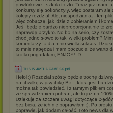
powtórkowe - szkoła to zło. Teraz już mam lu
konkursy się pokończyły, więc postaram się 
kolejny rozdział. Ale, niespodzianka - ten pli
więc zobaczę, jak idzie z pobieraniem i ko
Jeśli będzie bardzo nieproporcjonalnie to zro
naprawdę przykro. No bo na serio, czy zosta
choć jedno słowo to taki wielki problem? Mim
komentarzy to dla mnie wielki sukces. Dzięk
to mnie napędza i mam poczucie, że warto dal
krótko pogadałam, ENJOY! :D
.pdf
THIS IS JUST A GAME 0-6
Heloł :) Rozdział szósty będzie trochę dziwny
na chwilkę w psychikę Belli, która jest bardzo
można tak powiedzieć. I z tamtym plikiem co
ze sprawdzaniem pobrań, ale tu już na 100
Dziękuję za szczere uwagi dotyczące błędów
bez bicia, że ich nie poprawiłam :). Po prost
poprawię, jak dodam całość. I oto news dla 