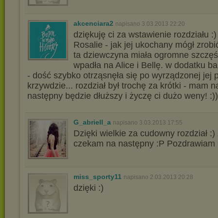
akcenciara2
napisano 3.03.2013 22:20
dziękuję ci za wstawienie rozdziału :
Rosalie - jak jej ukochany mógł zrobi
ta dziewczyna miała ogromne szczęś
wpadła na Alice i Bellę. w dodatku b
- dość szybko otrząsnęła się po wyrządzonej jej 
krzywdzie... rozdział był trochę za krótki - mam n
następny będzie dłuższy i życzę ci dużo weny! :))
G_abriell_a
napisano 3.03.2013 17:55
Dzięki wielkie za cudowny rozdział :)
czekam na następny :P Pozdrawiam 
miss_sporty11
napisano 2.03.2013 20:28
dzięki :)