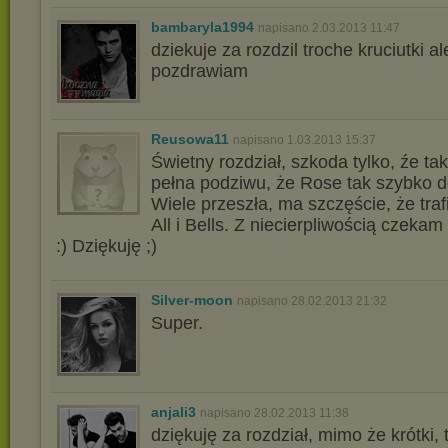
bambaryla1994
napisano 2.03.2013 11:47
dziekuje za rozdzil troche kruciutki ale
pozdrawiam
Reusowa11
napisano 1.03.2013 15:37
Świetny rozdział, szkoda tylko, źe tak
pełna podziwu, że Rose tak szybko do
Wiele przeszła, ma szczęście, że trafi
All i Bells. Z niecierpliwością czekam
:) Dziękuję ;)
Silver-moon
napisano 28.02.2013 21:32
Super.
anjali3
napisano 28.02.2013 11:38
dziękuję za rozdział, mimo że krótki, 