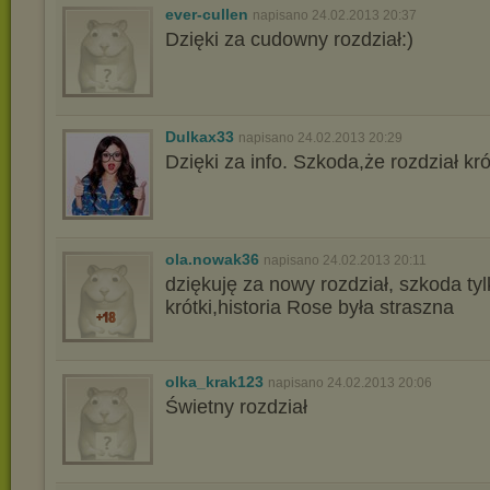
ever-cullen
napisano 24.02.2013 20:37
Dzięki za cudowny rozdział:)
Dulkax33
napisano 24.02.2013 20:29
Dzięki za info. Szkoda,że rozdział krót
ola.nowak36
napisano 24.02.2013 20:11
dziękuję za nowy rozdział, szkoda tyl
krótki,historia Rose była straszna
olka_krak123
napisano 24.02.2013 20:06
Świetny rozdział