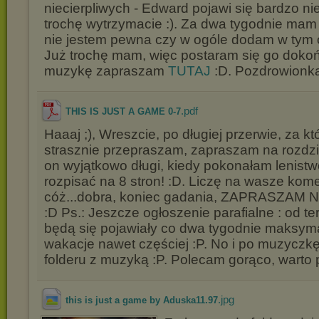
niecierpliwych - Edward pojawi się bardzo n
trochę wytrzymacie :). Za dwa tygodnie mam
nie jestem pewna czy w ogóle dodam w tym o
Już trochę mam, więc postaram się go doko
muzykę zapraszam
TUTAJ
:D. Pozdrowionka
.pdf
THIS IS JUST A GAME 0-7
Haaaj ;), Wreszcie, po długiej przerwie, za k
strasznie przepraszam, zapraszam na rozdzi
on wyjątkowo długi, kiedy pokonałam lenistw
rozpisać na 8 stron! :D. Liczę na wasze kome
cóż...dobra, koniec gadania, ZAPRASZAM
:D Ps.: Jeszcze ogłoszenie parafialne : od te
będą się pojawiały co dwa tygodnie maksyma
wakacje nawet częściej :P. No i po muzycz
folderu z muzyką :P. Polecam gorąco, warto p
.jpg
this is just a game by Aduska11.97