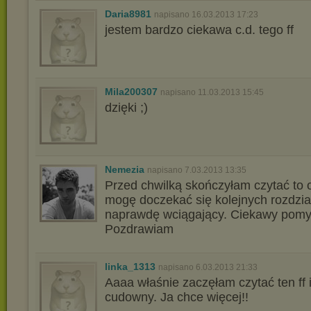
Daria8981
napisano 16.03.2013 17:23
jestem bardzo ciekawa c.d. tego ff
Mila200307
napisano 11.03.2013 15:45
dzięki ;)
Nemezia
napisano 7.03.2013 13:35
Przed chwilką skończyłam czytać to 
mogę doczekać się kolejnych rozdzia
naprawdę wciągający. Ciekawy pomy
Pozdrawiam
linka_1313
napisano 6.03.2013 21:33
Aaaa właśnie zaczęłam czytać ten ff i
cudowny. Ja chce więcej!!