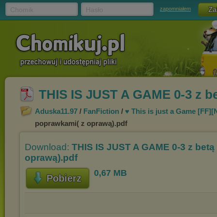
Chomik
Hasło
zapomniałem
THIS IS JUST A GAME 0-3 z be
Aduska11.97
/
FanFiction
/
♥ This is just a Game [FF][
poprawkami( z oprawą).pdf
Download:
THIS IS JUST A GAME 0-3 z betą 
oprawą).pdf
0,67 MB
Pobierz