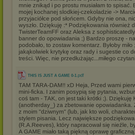
mnie znikąd i po prostu musiałam to spisać.
mojej kochanej slodkiej-czekoladzie -> Marci
przyjaciółce pod słońcem. Gdyby nie ona, nic
wyszło. Dziękuję :* Podziękowania również d
TwisterTeamFF oraz Aleksa z sophisticatedly
banner do opowiadania ;) Bardzo proszę - naw
podobało, to zostaw komentarz. Byłoby miło 
jakąkolwiek krytykę oraz rady i sugestie co d
treści. Więc, nie przedłużając...miłego czytan
.pdf
THIS IS JUST A GAME 0-1
TAM TARA-DAM!! xD Heja, Przed wami pierw
mini-ficka. I zanim posypią się pytania, wzb
coś tam - TAK, on jest taki krótki ;). Dziękuję 
(anotherday_) za zbetowanie opowiadanka. 
z moim "dziwnym" (lub, jak kto woli, charakt
stylem pisania. Lecz największe podziękowa
(R.A.Reeves), który napracował się nieźle, 
A GAME miało taką piękną oprawę graficzną