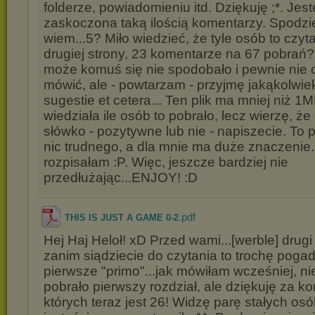
folderze, powiadomieniu itd. Dziękuję ;*. Jes
zaskoczona taką ilością komentarzy. Spodzi
wiem...5? Miło wiedzieć, że tyle osób to czyt
drugiej strony, 23 komentarze na 67 pobrań?
może komuś się nie spodobało i pewnie nie 
mówić, ale - powtarzam - przyjmę jakąkolwiek
sugestie et cetera... Ten plik ma mniej niż 1
wiedziała ile osób to pobrało, lecz wierzę, ż
słówko - pozytywne lub nie - napiszecie. To 
nic trudnego, a dla mnie ma duże znaczenie.
rozpisałam :P. Więc, jeszcze bardziej nie
przedłużając...ENJOY! :D
.pdf
THIS IS JUST A GAME 0-2
Hej Haj Heloł! xD Przed wami...[werble] drugi 
zanim siądziecie do czytania to trochę poga
pierwsze "primo"...jak mówiłam wcześniej, ni
pobrało pierwszy rozdział, ale dziękuję za k
których teraz jest 26! Widzę parę stałych osó