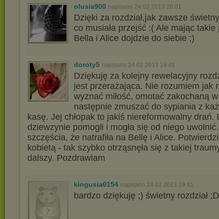
olusia900
napisano 24.02.2013 20:01
Dzięki za rozdział,jak zawsze świetn
co musiała przejść :( Ale mając takie p
Bella i Alice dojdzie do siebie ;)
doroty5
napisano 24.02.2013 19:45
Dziękuję za kolejny rewelacyjny rozdz
jest przerażająca. Nie rozumiem jak 
wyznać miłość, omotać zakochaną w 
następnie zmuszać do sypiania z ka
kasę. Jej chłopak to jakiś niereformowalny drań.
dziewzynie pomogli i mogła się od niego uwolnić.
szczęścia, że natrafiła na Bellę i Alice. Potwierdził
kobietą - tak szybko otrząsnęła się z takiej trau
dalszy. Pozdrawiam
kingusia0154
napisano 24.02.2013 19:41
bardzo dziękuję ;) świetny rozdział ;D