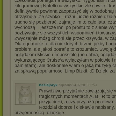
czekolada pomaga na wszystko. Tygodniami nos
kilogramowej Nutelli na wszystkie złe chwile i fru
definitywnie powinna zaopatrzyć się w podobną! I
otrząsnęła. Że szybko – różni ludzie różnie dział
trudno się pozbierać, zajmuje im to całe lata, cz
wychodzą – jeszcze inni po prostu to z siebie wy
pozbywając się wszystkich wspomnień i towarzy
Zwyczajnie mózg chroni się przez krzywdą, w za
Dlatego może to dla niektórych brzmi, jakby baga
problem, ale jakoś potrafię to zrozumieć. Swoją 
oglądałam Mission Impossible (no dobra, ogląda
wykurzającego Cruise’a wyłączyłam w połowie i n
pamiętam), ale doskonale wiem o jaką muzykę c
za sprawą popularności Limp Bizkit. :D Dzięki za 
basiajoryk
napisano 24.02.2013 17:24
Prawdziwe przyjaźnie zawiązują się w
tragicznych momentach A, B i R to 
przyjaciółki, a czy przyjaźń przetrwa 
Rozdział dobrze i ciekawie napisany,
przyjemnością, dziękuje.