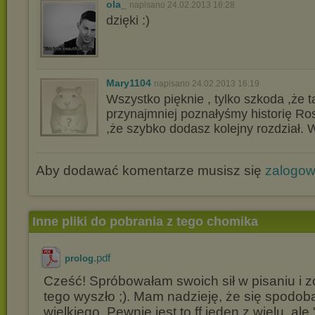
ola_
napisano 24.02.2013 16:28
dzięki :)
Mary1104
napisano 24.02.2013 16:19
Wszystko pięknie , tylko szkoda ,że tak
przynajmniej poznałyśmy historię R
,że szybko dodasz kolejny rozdział. 
Aby dodawać komentarze musisz się
zalogo
Inne pliki do pobrania z tego chomika
.pdf
prolog
Cześć! Spróbowałam swoich sił w pisaniu i 
tego wyszło ;). Mam nadzieję, że się spodoba
wielkiego. Pewnie jest to ff jeden z wielu, ale