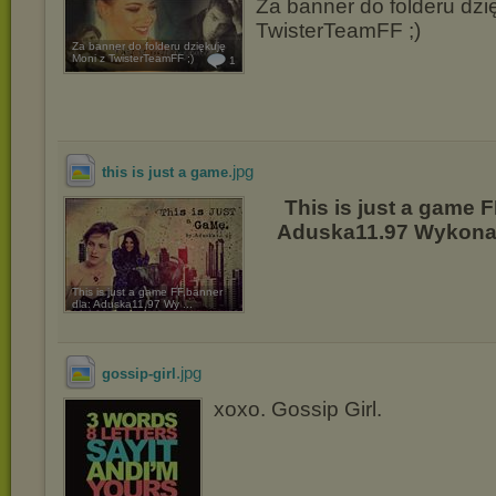
Za banner do folderu dzi
TwisterTeamFF ;)
Za banner do folderu dziękuję
Moni z TwisterTeamFF ;)
1
.jpg
this is just a game
This is just a game F
Aduska11.97 Wykonał
This is just a game FF,banner
dla: Aduska11.97 Wy ...
.jpg
gossip-girl
xoxo. Gossip Girl.