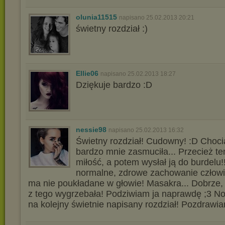
olunia11515
napisano 25.02.2013 20:21
świetny rozdział :)
Ellie06
napisano 25.02.2013 18:27
Dziękuje bardzo :D
nessie98
napisano 25.02.2013 16:32
Świetny rozdział! Cudowny! :D Choci
bardzo mnie zasmuciła... Przecież ten
miłość, a potem wysłał ją do burdelu!!
normalne, zdrowe zachowanie człow
ma nie poukładane w głowie! Masakra... Dobrze, 
z tego wygrzebała! Podziwiam ja naprawdę ;3 No
na kolejny świetnie napisany rozdział! Pozdrawia