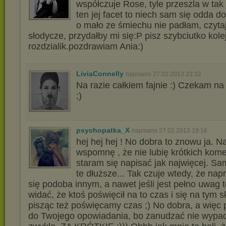
współczuje Rose, tyle przeszla w tak 
ten jej facet to niech sam się odda do
o mało ze śmiechu nie padłam, czyta
słodycze, przydałby mi się:P pisz szybciutko kole
rozdzialik.pozdrawiam Ania:)
LiviaConnelly
napisano 27.02.2013 23:32
Na razie całkiem fajnie :) Czekam na
;)
psychopatka_X
napisano 27.02.2013 19:16
hej hej hej ! No dobra to znowu ja. N
wspomnę , że nie lubię krótkich kom
staram się napisać jak najwięcej. S
te dłuższe... Tak czuje wtedy, że nap
się podoba innym, a nawet jeśli jest pełno uwag 
widać, że ktoś poświęcił na to czas i się na tym 
pisząc też poświęcamy czas ;) No dobra, a więc 
do Twojego opowiadania, bo zanudzać nie wypa