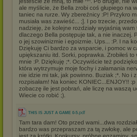
jesteście ze mną, to miłe ^^. Po drugie, nie 
ale myślicie, że Bella zrobi coś głupiego na 
taniec na rurze. Wy zbereźnicy :P! Przykro m
musiała was zawieść... ;]. I po trzecie, przed
nadzieję, że kolejne rozdziały wyjaśnią wam 
dlaczego Bella postępuje tak, a nie inaczej. P
o jej szowinizmie i egoizmie. Ups... :P. I na ko
Dziękuję Ci bardzo za wsparcie, i pomoc w 
upiększaniu itd. Sorki, poprawka. Zrobiłeś t
mnie :P. Dziękuję ;*. Oczywiście też podzięk
która wytrzymuje moje fochy i załamania ne
nie idzie mi tak, jak powinno. Buziak ;*. No i
rozpisałam! Na koniec KONIEC...ENJOY!! :p 
zobaczę ile jest pobrań, ale liczę na waszą 
Wiecie co robić ;).
.pdf
THIS IS JUST A GAME 0-5
Tam tara dam! Oto przed wami...dwa rozdział
bardzo was przepraszam za tą zwłokę, ale po
jest za krótki. Konkursy, próbne egzaminy, 