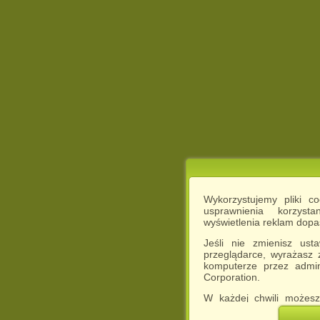
Wykorzystujemy pliki c
usprawnienia korzyst
wyświetlenia reklam dop
Jeśli nie zmienisz ust
przeglądarce, wyrażasz
komputerze przez admin
Corporation.
W każdej chwili możesz
cookies w swojej przeglą