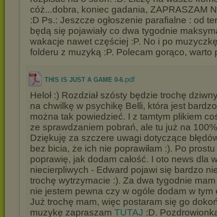
cóż...dobra, koniec gadania, ZAPRASZAM
:D Ps.: Jeszcze ogłoszenie parafialne : od te
będą się pojawiały co dwa tygodnie maksyma
wakacje nawet częściej :P. No i po muzycz
folderu z muzyką :P. Polecam gorąco, warto p
.pdf
THIS IS JUST A GAME 0-6
Heloł :) Rozdział szósty będzie trochę dziwny
na chwilkę w psychikę Belli, która jest bardzo
można tak powiedzieć. I z tamtym plikiem co
ze sprawdzaniem pobrań, ale tu już na 100
Dziękuję za szczere uwagi dotyczące błędów
bez bicia, że ich nie poprawiłam :). Po prost
poprawię, jak dodam całość. I oto news dla 
niecierpliwych - Edward pojawi się bardzo n
trochę wytrzymacie :). Za dwa tygodnie mam
nie jestem pewna czy w ogóle dodam w tym o
Już trochę mam, więc postaram się go doko
muzykę zapraszam
TUTAJ
:D. Pozdrowionka