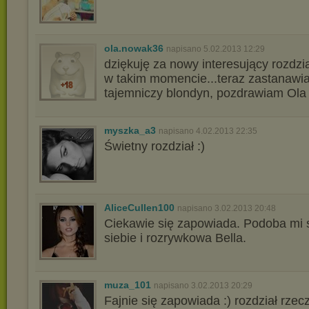
ola.nowak36
napisano 5.02.2013 12:29
dziękuję za nowy interesujący rozdzia
w takim momencie...teraz zastanawia
tajemniczy blondyn, pozdrawiam Ola
myszka_a3
napisano 4.02.2013 22:35
Świetny rozdział :)
AliceCullen100
napisano 3.02.2013 20:48
Ciekawie się zapowiada. Podoba mi 
siebie i rozrywkowa Bella.
muza_101
napisano 3.02.2013 20:29
Fajnie się zapowiada :) rozdział rzecz