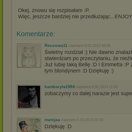
Okej, znowu się rozpisałam :P.
Więc, jeszcze bardziej nie przedłużając...ENJOY
Komentarze:
Reusowa11
napisano 8.02.2013 00:08
Świetny rozdział :) Nie dawno znalaz
stwierdzam po przeczytaniu, że nieźl
Już lubię taką Bellę :D I Emmetta :P
tym blondynem :D Dziękuję :)
bambaryla1994
napisano 6.02.2013 11:56
zobaczymy co dalej narazie jest super
marcjaa
napisano 5.02.2013 20:30
Dziękuję :D