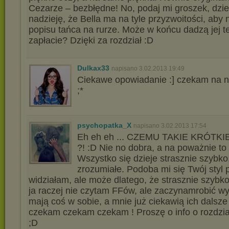
Cezarze – bezbłędne! No, podaj mi groszek, dzi
nadzieję, że Bella ma na tyle przyzwoitości, aby 
popisu tańca na rurze. Może w końcu dadzą jej t
zapłacie? Dzięki za rozdział :D
Dulkax33
napisano 3.02.2013 19:49
Ciekawe opowiadanie :] czekam na n
;*
psychopatka_X
napisano 3.02.2013 17:54
Eh eh eh ... CZEMU TAKIE KRÓTKI
?! :D Nie no dobra, a na poważnie to
Wszystko się dzieje strasznie szybko,
zrozumiałe. Podoba mi się Twój styl 
widziałam, ale może dlatego, że strasznie szybko
ja raczej nie czytam FFów, ale zaczynamrobić wyj
mają coś w sobie, a mnie już ciekawią ich dalsze 
czekam czekam czekam ! Proszę o info o rozdzia
;D