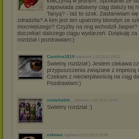
łowczynią w jednym. Spotkanie ze st
zapowiada zabawny ciąg dalszy tej hi
Tanyą? - taż to szok. Zastanwiam się
zdradziła? A kim jest ten upatrziny blondyn ze s
mocniejszego? Czyżby na ring wchodził Jasper? 
doczekać dalszego ciągu wydarzeń. Dziękuję za 
rozdział i pozdrawiam:)
Carolina1819
napisano 2.02.2013 19:52
Świetny rozdział:) Jestem ciekawa c
przypuszczenia związane z imprezą s
Czekam z niecierpliwością na ciąg da
Pozdrawiam:)
remarkable_
napisano 2.02.2013 19:42
Swietny rozdzial :)
zakewa
napisano 2.02.2013 19:38