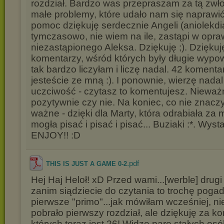
rozdział. Bardzo was przepraszam za tą zwło
małe problemy, które udało nam się naprawić.
pomoc dziękuję serdecznie Angeli (aniolekdia
tymczasowo, nie wiem na ile, zastąpi w opra
niezastąpionego Aleksa. Dziękuję ;). Dzięku
komentarzy, wśród których były długie wypow
tak bardzo liczyłam i liczę nadal. 42 komenta
jesteście ze mną :). I ponownie, wierzę nada
uczciwość - czytasz to komentujesz. Nieważ
pozytywnie czy nie. Na koniec, co nie znacz
ważne - dzięki dla Marty, która odrabiała za 
mogła pisać i pisać i pisać... Buziaki :*. Wys
ENJOY!! :D
.pdf
THIS IS JUST A GAME 0-2
Hej Haj Heloł! xD Przed wami...[werble] drugi 
zanim siądziecie do czytania to trochę poga
pierwsze "primo"...jak mówiłam wcześniej, ni
pobrało pierwszy rozdział, ale dziękuję za k
których teraz jest 26! Widzę parę stałych osó