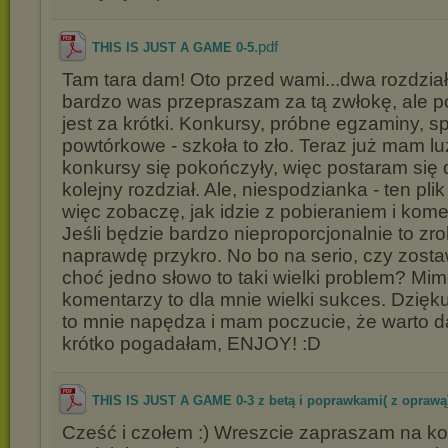
.pdf
THIS IS JUST A GAME 0-5
Tam tara dam! Oto przed wami...dwa rozdział
bardzo was przepraszam za tą zwłokę, ale po
jest za krótki. Konkursy, próbne egzaminy, 
powtórkowe - szkoła to zło. Teraz już mam lu
konkursy się pokończyły, więc postaram się 
kolejny rozdział. Ale, niespodzianka - ten pli
więc zobaczę, jak idzie z pobieraniem i ko
Jeśli będzie bardzo nieproporcjonalnie to zro
naprawdę przykro. No bo na serio, czy zosta
choć jedno słowo to taki wielki problem? Mim
komentarzy to dla mnie wielki sukces. Dzięk
to mnie napędza i mam poczucie, że warto dal
krótko pogadałam, ENJOY! :D
THIS IS JUST A GAME 0-3 z betą i poprawkami( z oprawą
Cześć i czołem :) Wreszcie zapraszam na kole