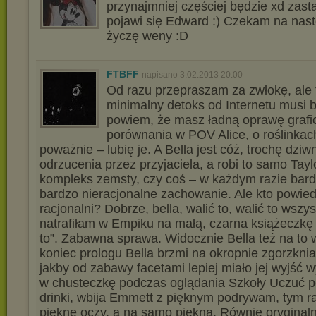
przynajmniej częściej będzie xd zast
pojawi się Edward :) Czekam na nastę
życzę weny :D
FTBFF
napisano 3.02.2013 20:00
Od razu przepraszam za zwłokę, ale f
minimalny detoks od Internetu musi 
powiem, że masz ładną oprawę grafi
porównania w POV Alice, o roślinkach
poważnie – lubię je. A Bella jest cóż, trochę dzi
odrzucenia przez przyjaciela, a robi to samo Tayl
kompleks zemsty, czy coś – w każdym razie bardz
bardzo nieracjonalne zachowanie. Ale kto powiedz
racjonalni? Dobrze, bella, walić to, walić to wszy
natrafiłam w Empiku na małą, czarna książeczkę –
to”. Zabawna sprawa. Widocznie Bella też na to
koniec prologu Bella brzmi na okropnie zgorzkniał
jakby od zabawy facetami lepiej miało jej wyjść
w chusteczkę podczas oglądania Szkoły Uczuć po
drinki, wbija Emmett z pięknym podrywam, tym r
piękne oczy, a na samo piękna. Równie oryginaln