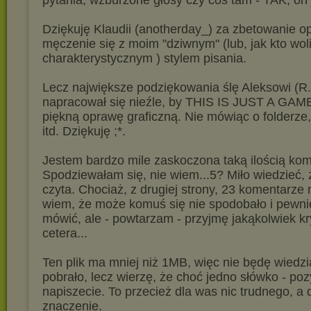
pytania, wzburzone głosy czy coś tam - TAK, on jes
Dziękuję Klaudii (anotherday_) za zbetowanie 
męczenie się z moim "dziwnym" (lub, jak kto woli
charakterystycznym ) stylem pisania.
Lecz największe podziękowania ślę Aleksowi (R.
napracował się nieźle, by THIS IS JUST A GAME
piękną oprawę graficzną. Nie mówiąc o folderze
itd. Dziękuję ;*.
Jestem bardzo mile zaskoczona taką ilością kom
Spodziewałam się, nie wiem...5? Miło wiedzieć, ż
czyta. Chociaż, z drugiej strony, 23 komentarze
wiem, że może komuś się nie spodobało i pewni
mówić, ale - powtarzam - przyjmę jakąkolwiek kry
cetera...
Ten plik ma mniej niż 1MB, więc nie będę wiedzia
pobrało, lecz wierzę, że choć jedno słówko - poz
napiszecie. To przecież dla was nic trudnego, a
znaczenie.