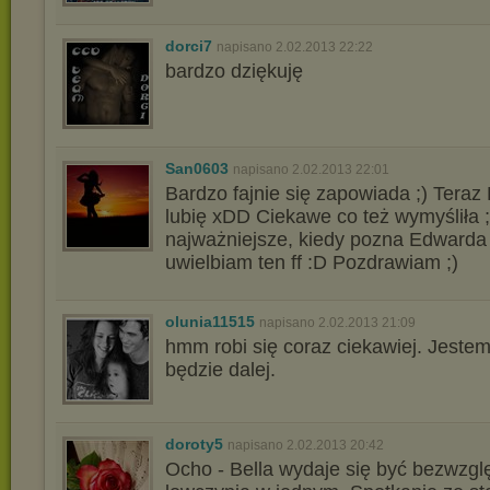
dorci7
napisano 2.02.2013 22:22
bardzo dziękuję
San0603
napisano 2.02.2013 22:01
Bardzo fajnie się zapowiada ;) Teraz B
lubię xDD Ciekawe co też wymyśliła ;
najważniejsze, kiedy pozna Edwarda 
uwielbiam ten ff :D Pozdrawiam ;)
olunia11515
napisano 2.02.2013 21:09
hmm robi się coraz ciekawiej. Jeste
będzie dalej.
doroty5
napisano 2.02.2013 20:42
Ocho - Bella wydaje się być bezwzglę