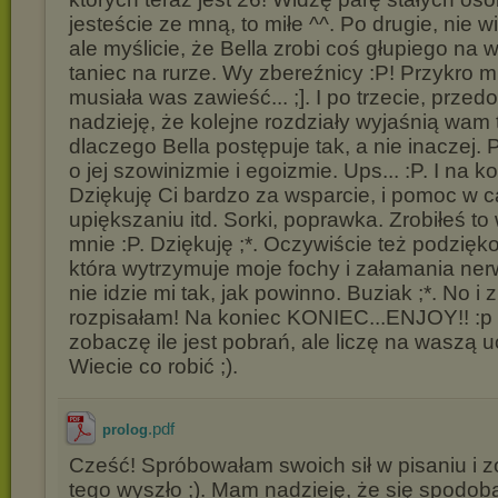
jesteście ze mną, to miłe ^^. Po drugie, nie 
ale myślicie, że Bella zrobi coś głupiego na 
taniec na rurze. Wy zbereźnicy :P! Przykro m
musiała was zawieść... ;]. I po trzecie, przed
nadzieję, że kolejne rozdziały wyjaśnią wam 
dlaczego Bella postępuje tak, a nie inaczej. P
o jej szowinizmie i egoizmie. Ups... :P. I na ko
Dziękuję Ci bardzo za wsparcie, i pomoc w 
upiększaniu itd. Sorki, poprawka. Zrobiłeś t
mnie :P. Dziękuję ;*. Oczywiście też podzięk
która wytrzymuje moje fochy i załamania ne
nie idzie mi tak, jak powinno. Buziak ;*. No i
rozpisałam! Na koniec KONIEC...ENJOY!! :p 
zobaczę ile jest pobrań, ale liczę na waszą 
Wiecie co robić ;).
.pdf
prolog
Cześć! Spróbowałam swoich sił w pisaniu i 
tego wyszło ;). Mam nadzieję, że się spodoba