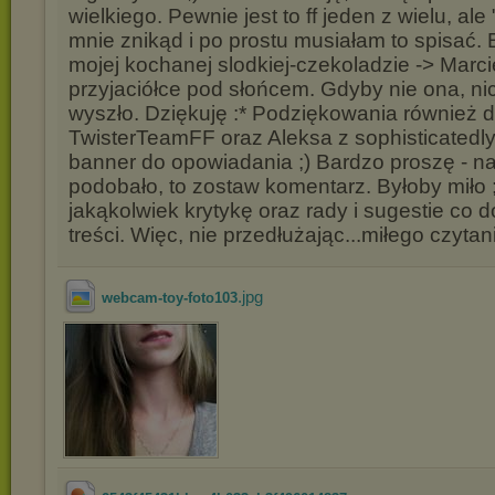
wielkiego. Pewnie jest to ff jeden z wielu, ale
mnie znikąd i po prostu musiałam to spisać.
mojej kochanej slodkiej-czekoladzie -> Marci
przyjaciółce pod słońcem. Gdyby nie ona, nic
wyszło. Dziękuję :* Podziękowania również d
TwisterTeamFF oraz Aleksa z sophisticatedly
banner do opowiadania ;) Bardzo proszę - naw
podobało, to zostaw komentarz. Byłoby miło 
jakąkolwiek krytykę oraz rady i sugestie co d
treści. Więc, nie przedłużając...miłego czytan
.jpg
webcam-toy-foto103