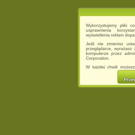
Wykorzystujemy pliki c
usprawnienia korzyst
wyświetlenia reklam dop
Jeśli nie zmienisz ust
przeglądarce, wyrażasz
komputerze przez admin
Corporation.
W każdej chwili możesz
cookies w swojej przeglą
w naszej Pol
Prze
http://chomikuj.pl/Polity
Jednocześnie informuje
może spowodować ogr
Chomikuj.pl.
W przypadku braku twojej
prosimy o opuszczenie se
Wykorzystanie plików c
(dostosowanie reklam do
działań marketingowych).