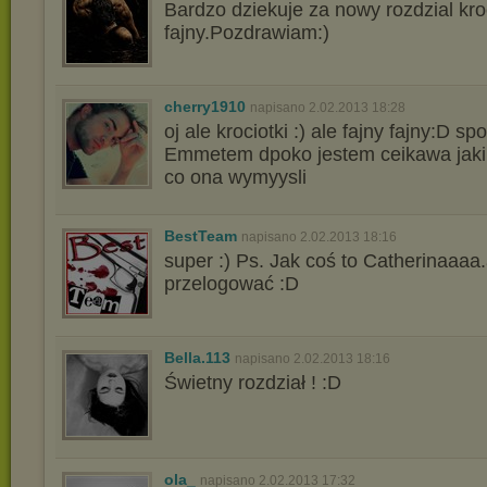
Bardzo dziekuje za nowy rozdzial kroc
fajny.Pozdrawiam:)
cherry1910
napisano 2.02.2013 18:28
oj ale krociotki :) ale fajny fajny:D sp
Emmetem dpoko jestem ceikawa jaki 
co ona wymyysli
BestTeam
napisano 2.02.2013 18:16
super :) Ps. Jak coś to Catherinaaaa.
przelogować :D
Bella.113
napisano 2.02.2013 18:16
Świetny rozdział ! :D
ola_
napisano 2.02.2013 17:32