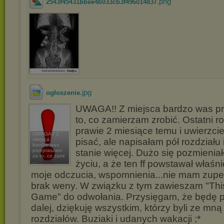
.png
2543f45431bbee4b033cb3f496014837
.jpg
ogłoszenie
UWAGA!! Z miejsca bardzo was p
to, co zamierzam zrobić. Ostatni r
prawie 2 miesiące temu i uwierzci
UWAGA!! Z
miejsca
pisać, ale napisałam pół rozdziału 
bardzo was
przepraszam
stanie więcej. Dużo się pozmienia
za to, co zami
...
życiu, a że ten ff powstawał właśn
moje odczucia, wspomnienia...nie mam zupe
brak weny. W związku z tym zawieszam "This
Game" do odwołania. Przysięgam, że będę 
dalej, dziękuję wszystkim, którzy byli ze mną
rozdziałów. Buziaki i udanych wakacji ;*