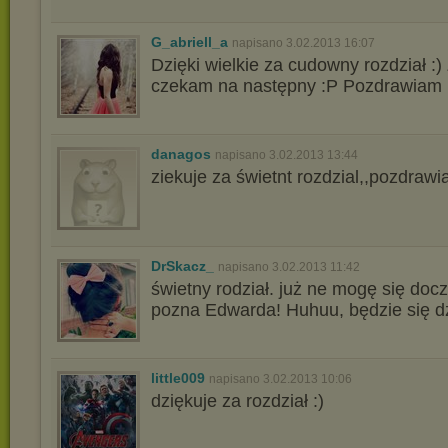
G_abriell_a
napisano 3.02.2013 16:07
Dzięki wielkie za cudowny rozdział :)
czekam na następny :P Pozdrawiam 
danagos
napisano 3.02.2013 13:44
ziekuje za świetnt rozdzial,,pozdraw
DrSkacz_
napisano 3.02.2013 11:42
świetny rodział. już ne mogę się doc
pozna Edwarda! Huhuu, będzie się dz
little009
napisano 3.02.2013 10:06
dziękuje za rozdział :)