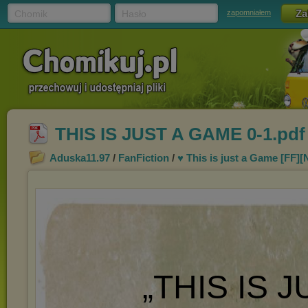
Chomik
Hasło
zapomniałem
THIS IS JUST A GAME 0-1.pdf
Aduska11.97
/
FanFiction
/
♥ This is just a Game [FF][