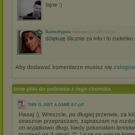
fajne :)
Butterflyjola
napisano 2.02.2013 17:15
dziękuję ślicznie za info i to cudeńko
Aby dodawać komentarze musisz się
zalogo
Inne pliki do pobrania z tego chomika
.pdf
THIS IS JUST A GAME 0-7
Haaaj ;), Wreszcie, po długiej przerwie, za k
strasznie przepraszam, zapraszam na rozdzi
on wyjątkowo długi, kiedy pokonałam lenistw
rozpisać na 8 stron! :D. Liczę na wasze kome