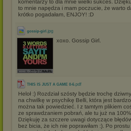
komentarzy to dla mnie wielki sukces. Dzięk
to mnie napędza i mam poczucie, że warto dal
krótko pogadałam, ENJOY! :D
.jpg
gossip-girl
xoxo. Gossip Girl.
xoxo. Gossip Girl.
.pdf
THIS IS JUST A GAME 0-6
Heloł :) Rozdział szósty będzie trochę dziwny
na chwilkę w psychikę Belli, która jest bardzo
można tak powiedzieć. I z tamtym plikiem co
ze sprawdzaniem pobrań, ale tu już na 100
Dziękuję za szczere uwagi dotyczące błędów
bez bicia, że ich nie poprawiłam :). Po prost