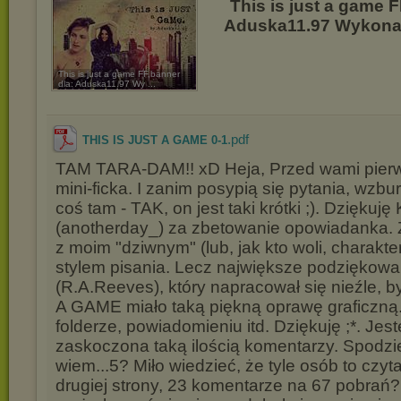
This is just a game F
Aduska11.97 Wykonał
This is just a game FF,banner
dla: Aduska11.97 Wy ...
.pdf
THIS IS JUST A GAME 0-1
TAM TARA-DAM!! xD Heja, Przed wami pierw
mini-ficka. I zanim posypią się pytania, wzb
coś tam - TAK, on jest taki krótki ;). Dziękuję 
(anotherday_) za zbetowanie opowiadanka. 
z moim "dziwnym" (lub, jak kto woli, charakt
stylem pisania. Lecz największe podziękowa
(R.A.Reeves), który napracował się nieźle, 
A GAME miało taką piękną oprawę graficzną
folderze, powiadomieniu itd. Dziękuję ;*. Jes
zaskoczona taką ilością komentarzy. Spodzi
wiem...5? Miło wiedzieć, że tyle osób to czyt
drugiej strony, 23 komentarze na 67 pobrań?