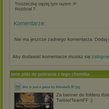
Troszeczkę ciężej tym razem :P.
Rozdział 7.
Komentarze:
Nie ma jeszcze żadnego komentarza. Dodaj g
Aby dodawać komentarze musisz się
zalogo
Inne pliki do pobrania z tego chomika
.jpg
this is just a game by Aduska11.97
Za banner do folderu dzi
TwisterTeamFF ;)
Za banner do folderu dziękuję
Moni z TwisterTeamFF ;)
1