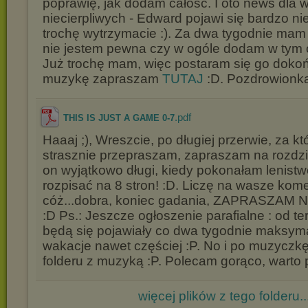
poprawię, jak dodam całość. I oto news dla 
niecierpliwych - Edward pojawi się bardzo n
trochę wytrzymacie :). Za dwa tygodnie mam
nie jestem pewna czy w ogóle dodam w tym o
Już trochę mam, więc postaram się go doko
muzykę zapraszam
TUTAJ
:D. Pozdrowionka
.pdf
THIS IS JUST A GAME 0-7
Haaaj ;), Wreszcie, po długiej przerwie, za k
strasznie przepraszam, zapraszam na rozdzi
on wyjątkowo długi, kiedy pokonałam lenistw
rozpisać na 8 stron! :D. Liczę na wasze kome
cóż...dobra, koniec gadania, ZAPRASZAM
:D Ps.: Jeszcze ogłoszenie parafialne : od te
będą się pojawiały co dwa tygodnie maksyma
wakacje nawet częściej :P. No i po muzycz
folderu z muzyką :P. Polecam gorąco, warto p
więcej plików z tego folderu..