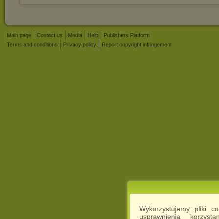
Main page
Contact us
Media
Help
Publishers Platform
Terms and conditions
Privacy policy
Report copyright infringement
Wykorzystujemy pliki c
usprawnienia korzyst