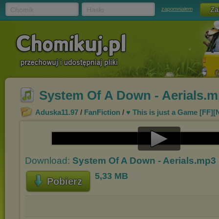
Chomik
Hasło
zapomniałem
System Of A Down - Aerials.
Aduska11.97
/
FanFiction
/
♥ This is just a Game [FF][
Play
Download:
System Of A Down - Aerials.mp3
Video
5,33 MB
Pobierz