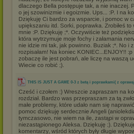
dlaczego Bella postępuje tak, a nie inaczej. P
o jej szowinizmie i egoizmie. Ups... :P. I na ko
Dziękuję Ci bardzo za wsparcie, i pomoc w 
upiększaniu itd. Sorki, poprawka. Zrobiłeś t
mnie :P. Dziękuję ;*. Oczywiście też podzięk
która wytrzymuje moje fochy i załamania ne
nie idzie mi tak, jak powinno. Buziak ;*. No i
rozpisałam! Na koniec KONIEC...ENJOY!! :p 
zobaczę ile jest pobrań, ale liczę na waszą 
Wiecie co robić ;).
THIS IS JUST A GAME 0-3 z betą i poprawkami( z oprawą
Cześć i czołem :) Wreszcie zapraszam na kole
rozdział. Bardzo was przepraszam za tą zwło
małe problemy, które udało nam się naprawić.
pomoc dziękuję serdecznie Angeli (aniolekdia
tymczasowo, nie wiem na ile, zastąpi w opra
niezastąpionego Aleksa. Dziękuję ;). Dzięku
komentarzy, wśród których były długie wypow