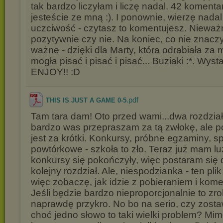
tak bardzo liczyłam i liczę nadal. 42 komenta
jesteście ze mną :). I ponownie, wierzę nada
uczciwość - czytasz to komentujesz. Nieważ
pozytywnie czy nie. Na koniec, co nie znacz
ważne - dzięki dla Marty, która odrabiała za 
mogła pisać i pisać i pisać... Buziaki :*. Wys
ENJOY!! :D
.pdf
THIS IS JUST A GAME 0-5
Tam tara dam! Oto przed wami...dwa rozdział
bardzo was przepraszam za tą zwłokę, ale po
jest za krótki. Konkursy, próbne egzaminy, 
powtórkowe - szkoła to zło. Teraz już mam lu
konkursy się pokończyły, więc postaram się 
kolejny rozdział. Ale, niespodzianka - ten pli
więc zobaczę, jak idzie z pobieraniem i ko
Jeśli będzie bardzo nieproporcjonalnie to zro
naprawdę przykro. No bo na serio, czy zosta
choć jedno słowo to taki wielki problem? Mim