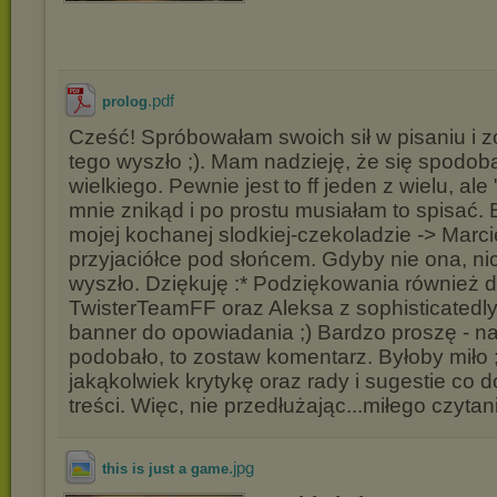
.pdf
prolog
Cześć! Spróbowałam swoich sił w pisaniu i 
tego wyszło ;). Mam nadzieję, że się spodoba
wielkiego. Pewnie jest to ff jeden z wielu, ale
mnie znikąd i po prostu musiałam to spisać.
mojej kochanej slodkiej-czekoladzie -> Marci
przyjaciółce pod słońcem. Gdyby nie ona, nic
wyszło. Dziękuję :* Podziękowania również d
TwisterTeamFF oraz Aleksa z sophisticatedly
banner do opowiadania ;) Bardzo proszę - naw
podobało, to zostaw komentarz. Byłoby miło 
jakąkolwiek krytykę oraz rady i sugestie co d
treści. Więc, nie przedłużając...miłego czytan
.jpg
this is just a game