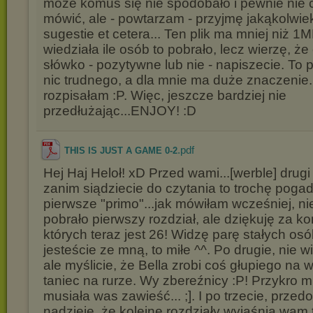
może komuś się nie spodobało i pewnie nie 
mówić, ale - powtarzam - przyjmę jakąkolwiek
sugestie et cetera... Ten plik ma mniej niż 1
wiedziała ile osób to pobrało, lecz wierzę, ż
słówko - pozytywne lub nie - napiszecie. To 
nic trudnego, a dla mnie ma duże znaczenie.
rozpisałam :P. Więc, jeszcze bardziej nie
przedłużając...ENJOY! :D
.pdf
THIS IS JUST A GAME 0-2
Hej Haj Heloł! xD Przed wami...[werble] drugi 
zanim siądziecie do czytania to trochę poga
pierwsze "primo"...jak mówiłam wcześniej, ni
pobrało pierwszy rozdział, ale dziękuję za k
których teraz jest 26! Widzę parę stałych osó
jesteście ze mną, to miłe ^^. Po drugie, nie 
ale myślicie, że Bella zrobi coś głupiego na 
taniec na rurze. Wy zbereźnicy :P! Przykro m
musiała was zawieść... ;]. I po trzecie, przed
nadzieję, że kolejne rozdziały wyjaśnią wam 