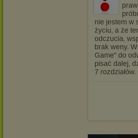
prawi
prób
nie jestem w 
życiu, a że t
odczucia, ws
brak weny. W 
Game" do odw
pisać dalej, 
7 rozdziałów.