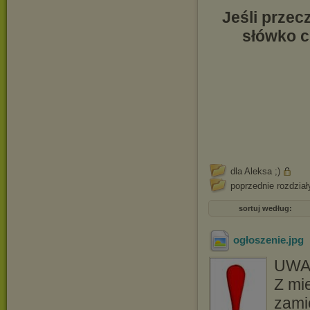
Jeśli przec
słówko c
dla Aleksa ;)
poprzednie rozdział
sortuj według:
ogłoszenie
.jpg
UWA
Z mi
zami