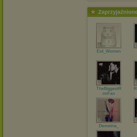
Zaprzyjaźnion
Evil_Women
TheBiggestR
R
onFan
Demetria_