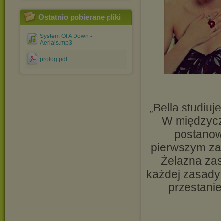
Ostatnio pobierane pliki
System Of A Down -
Aerials.mp3
prolog.pdf
„Bella studiu
W międzycz
postanow
pierwszym zak
Żelazna zas
każdej zasady j
przestanie