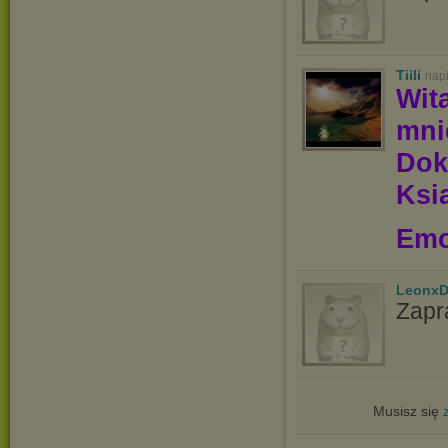
Tiili
nap
Wit
mn
Dok
Ksią
Emo
LeonxD
Zapr
Musisz się