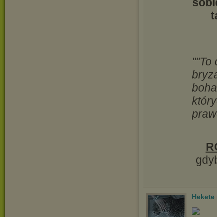
sobi
t
""To
bryz
boha
któr
praw
R
gdyb
Hekete