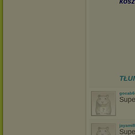
kosz
TŁU
gocab6
Supe
jayami
Supe