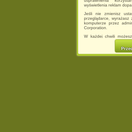
usprawnienia korzyst
wyświetlenia reklam dop
Jeśli nie zmienisz ust
przeglądarce, wyrażasz
komputerze przez admin
Corporation.
W każdej chwili możesz
cookies w swojej przeglą
w naszej Pol
Prze
http://chomikuj.pl/Polity
Jednocześnie informuje
może spowodować ogr
Chomikuj.pl.
W przypadku braku twojej
prosimy o opuszczenie se
Wykorzystanie plików c
(dostosowanie reklam do
działań marketingowych).
Wyrażenie sprzeciwu spo
będzie dopasowana do Tw
wyświetlona przypadkowo
Istnieje możliwość zmian
sposób uniemożliwiając