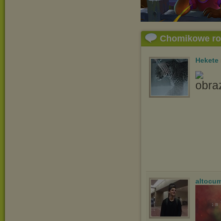
Chomikowe r
Hekete
altocu