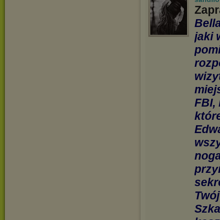
Zapr
Bell
jaki
pomi
rozp
wizy
miej
FBI,
któr
Edwa
wszy
noga
przy
sekr
Twój
Szka