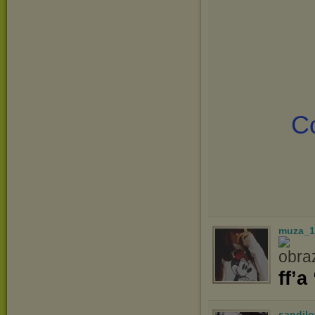
Co
muza_1
ff’a
sandilo