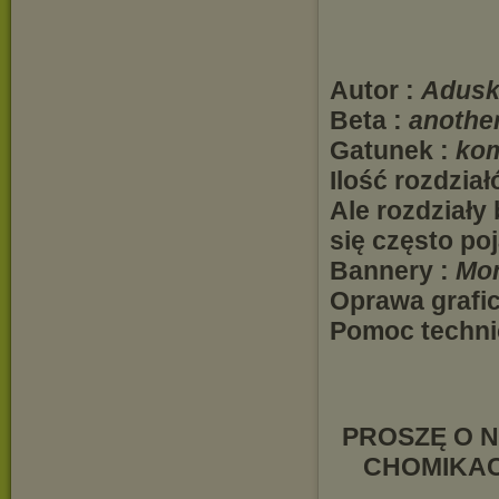
Autor :
Adusk
Beta :
anothe
Gatunek :
kom
Ilość rozdział
Ale rozdziały
się często po
Bannery :
Mon
Oprawa grafi
Pomoc techn
PROSZĘ O N
CHOMIKAC