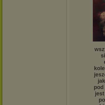
wszy
s
kole
jesz
ja
pod 
jes
po