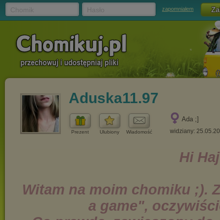
Chomik
Hasło
zapomniałem
Aduska11.97
Ada ;]
widziany: 25.05.2
Prezent
Ulubiony
Wiadomość