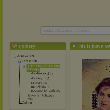
Szukaj plików na tym chomiku
Foldery
♥ This is just a 
Aduska11.97
FanFiction
♥ This is just a Game
[FF][NZ]
dla Aleksa ;)
dla bety ;)
Muzyka do
rozdziałów ♫
poprzednie rozdziały
Heaven's Highways
[mini]
Galeria