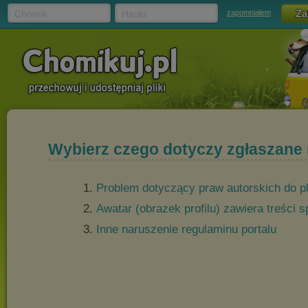
Chomik
Hasło
zapomniałem
Wybierz czego dotyczy zgłaszane
Problem dotyczący praw autorskich do p
Awatar (obrazek profilu) zawiera treści
Inne naruszenie regulaminu portalu