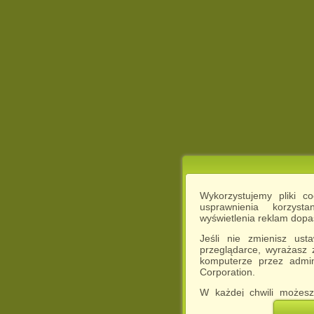
Wykorzystujemy pliki c
usprawnienia korzyst
wyświetlenia reklam dop
Jeśli nie zmienisz ust
przeglądarce, wyrażasz
komputerze przez admin
Corporation.
W każdej chwili możesz
cookies w swojej przeglą