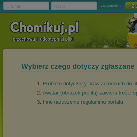
Chomik
Hasło
zapomniałem
Wybierz czego dotyczy zgłaszane
Problem dotyczący praw autorskich do p
Awatar (obrazek profilu) zawiera treści
Inne naruszenie regulaminu portalu