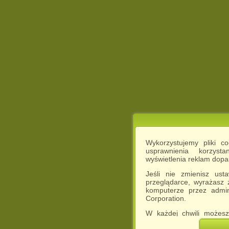
Wykorzystujemy pliki c
usprawnienia korzyst
wyświetlenia reklam dop
Jeśli nie zmienisz ust
przeglądarce, wyrażasz
komputerze przez admin
Corporation.
W każdej chwili możesz
cookies w swojej przeglą