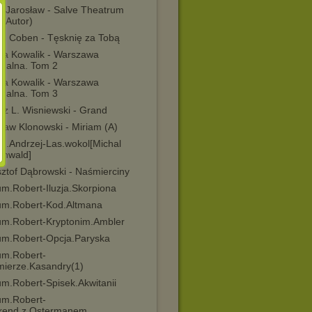
s Jarosław - Salve Theatrum
a Autor)
an Coben - Tęsknię za Tobą
na Kowalik - Warszawa
inalna. Tom 2
na Kowalik - Warszawa
inalna. Tom 3
sz L. Wisniewski - Grand
ław Klonowski - Miriam (A)
in.Andrzej-Las.wokol[Michal
enwald]
sztof Dąbrowski - Naśmierciny
um.Robert-Iluzja.Skorpiona
um.Robert-Kod.Altmana
um.Robert-Kryptonim.Ambler
um.Robert-Opcja.Paryska
um.Robert-
mierze.Kasandry(1)
um.Robert-Spisek.Akwitanii
um.Robert-
end.z.Ostermanem