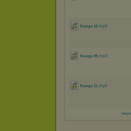
.mp3
Ksiega 10
.mp3
Ksiega 09
.mp3
Ksiega 11
więce