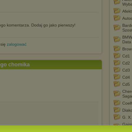
Wyba
Afekt
Auto
go komentarza. Dodaj go jako pierwszy!
Bard
Szos
BMW 
Data
 się
zalogować
Brow
Cd1
Cd2
tego chomika
Cd3
Cd4
Cd5
Chere
Saga.
Coel
Diako
G. X
Gaim
Ksie