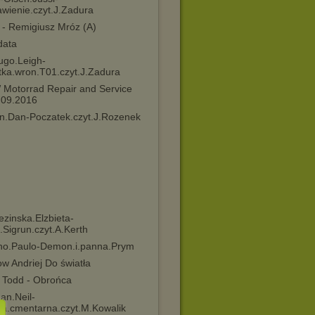
wienie.czyt.J.Zadura
 - Remigiusz Mróz (A)
data
ugo.Leigh-
tka.wron.T01.czyt.J.Zadura
Motorrad Repair and Service
 09.2016
n.Dan-Poczatek.czyt.J.Rozenek
zinska.Elzbieta-
Sigrun.czyt.A.Kerth
ho.Paulo-Demon.i.panna.Prym
w Andriej Do światła
. Todd - Obrońca
an.Neil-
ga.cmentarna.czyt.M.Kowalik