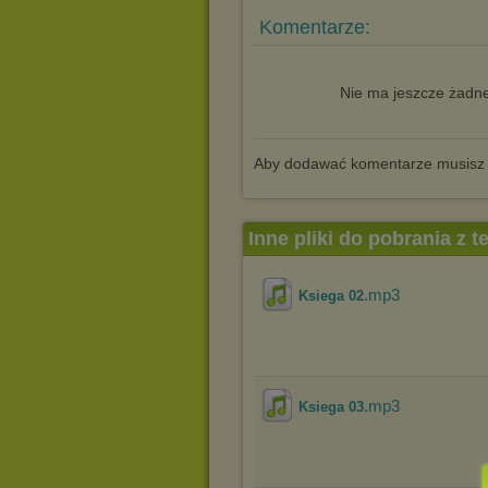
Komentarze:
Nie ma jeszcze żadne
Aby dodawać komentarze musisz
Inne pliki do pobrania z 
.mp3
Ksiega 02
.mp3
Ksiega 03