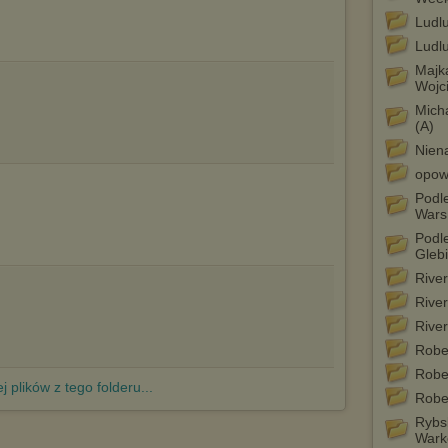
urządzeniu końcowym. Można również usunąć pliki cookies,
Ludl
dokonując odpowiednich zmian w ustawieniach przeglądarki
internetowej.
Ludl
Pełną informację na ten temat znajdziesz pod adresem
Majka
http://chomikuj.pl/PolitykaPrywatnosci.aspx
.
Wojc
Micha
(A)
Nien
opow
Podl
Wars.
Podl
Gleb
Rive
River
River
Robe
Robe
j plików z tego folderu...
Robe
Rybs
Wark