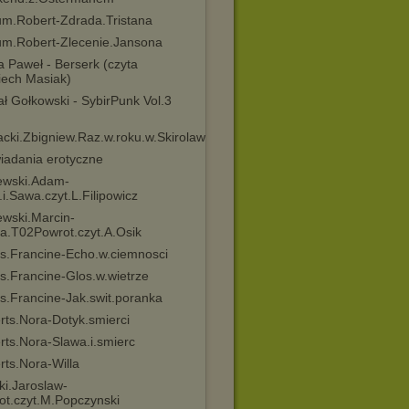
um.Robert-Zdrada.Tristana
um.Robert-Zlecenie.Jansona
 Paweł - Berserk (czyta
iech Masiak)
ł Gołkowski - SybirPunk Vol.3
acki.Zbigniew.Raz.w.roku.w.Skirolawkach
iadania erotyczne
ewski.Adam-
i.Sawa.czyt.L.Filipowicz
ewski.Marcin-
ia.T02Powrot.czyt.A.Osik
rs.Francine-Echo.w.ciemnosci
s.Francine-Glos.w.wietrze
s.Francine-Jak.swit.poranka
rts.Nora-Dotyk.smierci
rts.Nora-Slawa.i.smierc
rts.Nora-Willa
ki.Jaroslaw-
ot.czyt.M.Popczynski