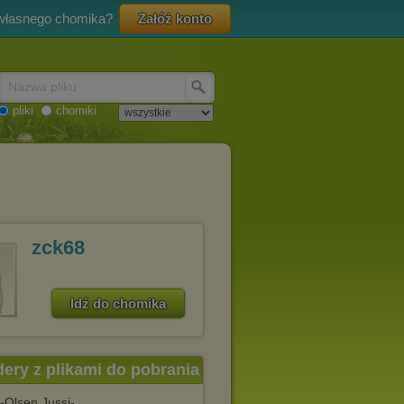
 własnego chomika?
Załóż konto
Nazwa pliku
pliki
chomiki
zck68
Idź do chomika
dery z plikami do pobrania
-Olsen.Jussi-