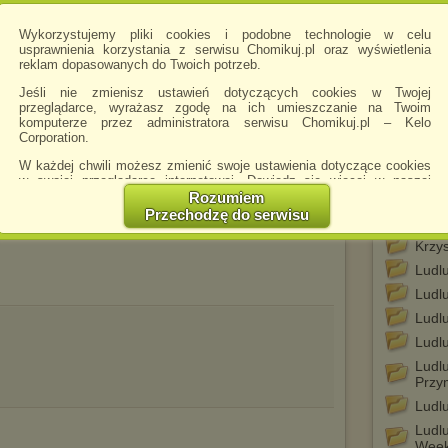
Giba
(czyt
Wykorzystujemy pliki cookies i podobne technologie w celu
usprawnienia korzystania z serwisu Chomikuj.pl oraz wyświetlenia
Harl
reklam dopasowanych do Twoich potrzeb.
Hele
Jeśli nie zmienisz ustawień dotyczących cookies w Twojej
krym
przeglądarce, wyrażasz zgodę na ich umieszczanie na Twoim
Hele
komputerze przez administratora serwisu Chomikuj.pl – Kelo
krym
Corporation.
Janu
W każdej chwili możesz zmienić swoje ustawienia dotyczące cookies
w swojej przeglądarce internetowej. Dowiedz się więcej w naszej
Jaros
Polityce Prywatności -
http://chomikuj.pl/PolitykaPrywatnosci.aspx
.
Rozumiem
Kalin
Przechodzę do serwisu
Breit
Jednocześnie informujemy że zmiana ustawień przeglądarki może
spowodować ograniczenie korzystania ze strony Chomikuj.pl.
Krzy
W przypadku braku twojej zgody na akceptację cookies niestety
Ludl
prosimy o opuszczenie serwisu chomikuj.pl.
Ludl
Wykorzystanie plików cookies
przez
Zaufanych Partnerów
Ludl
(dostosowanie reklam do Twoich potrzeb, analiza skuteczności działań
marketingowych).
Ludl
Ludl
Wyrażenie sprzeciwu spowoduje, że wyświetlana Ci reklama nie
Przy
będzie dopasowana do Twoich preferencji, a będzie to reklama
wyświetlona przypadkowo.
Ludl
Istnieje możliwość zmiany ustawień przeglądarki internetowej w
Ludl
sposób uniemożliwiający przechowywanie plików cookies na
Week