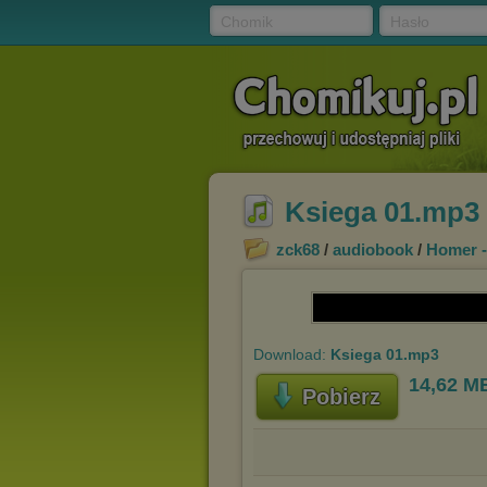
Chomik
Hasło
Ksiega 01.mp3
zck68
/
audiobook
/
Homer - 
Download:
Ksiega 01.mp3
14,62 M
Pobierz