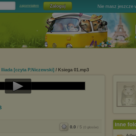
Nie masz jeszcze
zapomniałem
Iliada [czyta P.Niczewski]
/ Ksiega 01.mp3
Play
Video
B
Inne fol
0.0
/
5
(
0
głosów)
Adler