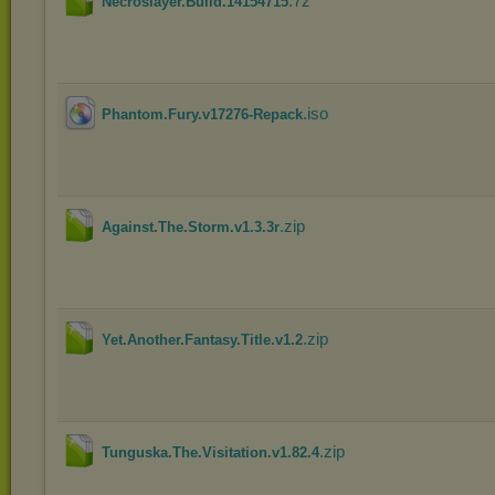
.7z
Necroslayer.Build.14154715
.iso
Phantom.Fury.v17276-Repack
.zip
Against.The.Storm.v1.3.3r
.zip
Yet.Another.Fantasy.Title.v1.2
.zip
Tunguska.The.Visitation.v1.82.4