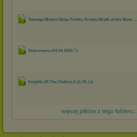
Teenage.Mutant.Ninja.Turtles.Arcade.Wrath.of.the.Muta....
.7z
Stationeers.v24.04.2024
.zip
Knights.Of.The.Chalice.2.v1.70
więcej plików z tego folderu..