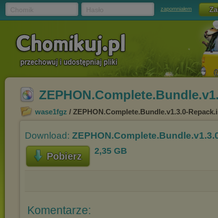
Chomik
Hasło
zapomniałem
ZEPHON.Complete.Bundle.v1.
wase1fgz
/ ZEPHON.Complete.Bundle.v1.3.0-Repack.
Download:
ZEPHON.Complete.Bundle.v1.3.0
2,35 GB
Pobierz
Komentarze: