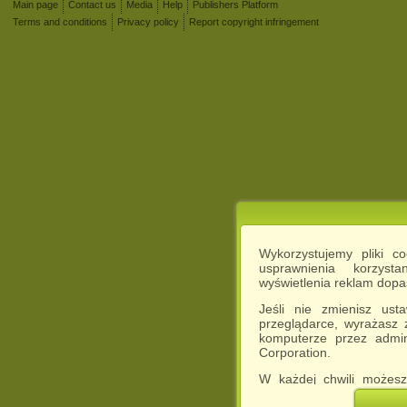
Main page
Contact us
Media
Help
Publishers Platform
Terms and conditions
Privacy policy
Report copyright infringement
Wykorzystujemy pliki c
usprawnienia korzyst
wyświetlenia reklam dop
Jeśli nie zmienisz ust
przeglądarce, wyrażasz
komputerze przez admin
Corporation.
W każdej chwili możesz
cookies w swojej przeglą