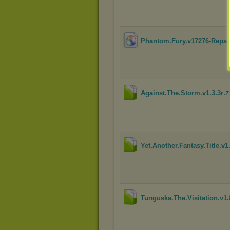
Phantom.Fury.v17276-Repa
.z
Against.The.Storm.v1.3.3r
Yet.Another.Fantasy.Title.v1
Tunguska.The.Visitation.v1.