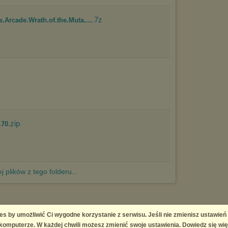
.7z
s.Arcade.Wrath.of.the.Muta....
.zip
.70
j plików z tego folderu...
es by umożliwić Ci wygodne korzystanie z serwisu. Jeśli nie zmienisz ustawień
 Platform
omputerze. W każdej chwili możesz zmienić swoje ustawienia. Dowiedz się wię
right infringement