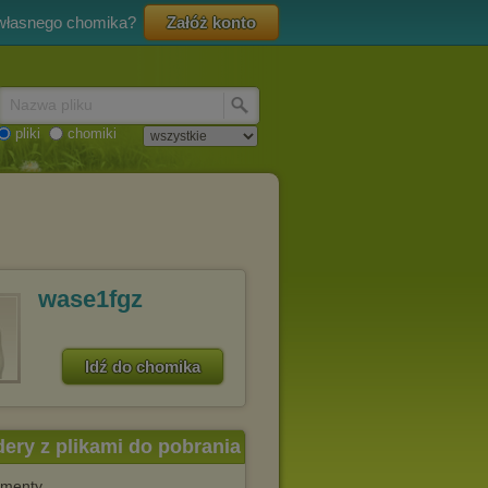
 własnego chomika?
Załóż konto
Nazwa pliku
pliki
chomiki
wase1fgz
Idź do chomika
dery z plikami do pobrania
menty