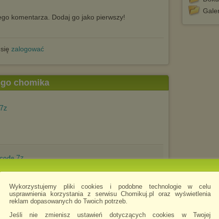
Galer
go komentarza. Dodaj go jako pierwszy!
 się
zalogować
tego chomika
.7z
.7z
dcode
Wykorzystujemy pliki cookies i podobne technologie w celu
usprawnienia korzystania z serwisu Chomikuj.pl oraz wyświetlenia
reklam dopasowanych do Twoich potrzeb.
.7z
Jeśli nie zmienisz ustawień dotyczących cookies w Twojej