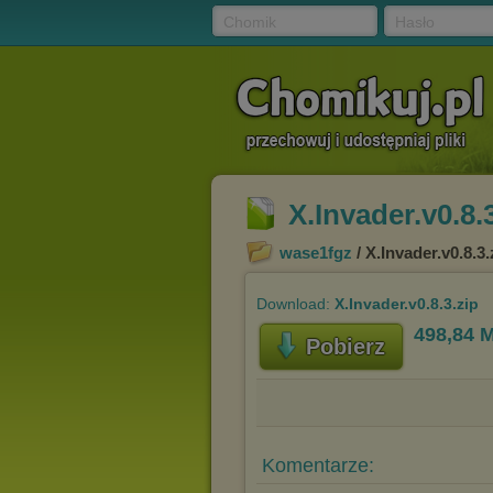
Chomik
Hasło
X.Invader.v0.8.
wase1fgz
/ X.Invader.v0.8.3.
Download:
X.Invader.v0.8.3.zip
498,84 
Pobierz
Komentarze: