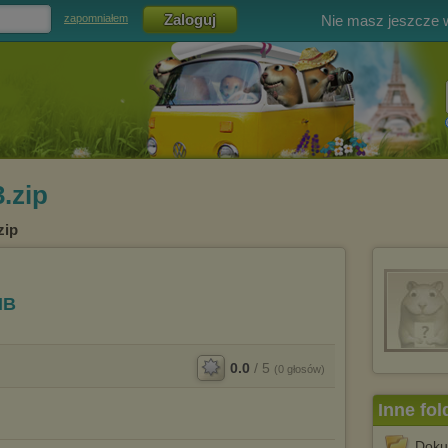
Nie masz jeszcze
zapomniałem
3.zip
zip
MB
0.0
/
5
(
0
głosów)
Inne fol
Doku