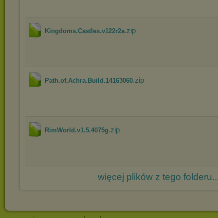
.zip
Kingdoms.Castles.v122r2a
.zip
Path.of.Achra.Build.14163060
.zip
RimWorld.v1.5.4075g
więcej plików z tego folderu..