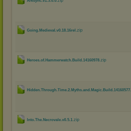
.zip
Arksync.v1.5.0.0
.zip
Going.Medieval.v0.18.16rel
.zip
Heroes.of.Hammerwatch.Build.14160978
Hidden.Through.Time.2.Myths.and.Magic.Build.14160577
.zip
Into.The.Necrovale.v0.5.1