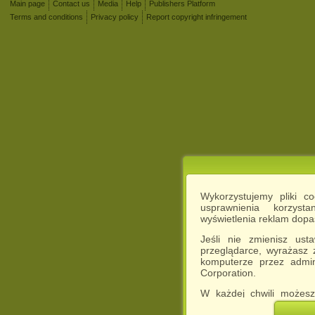
Main page
Contact us
Media
Help
Publishers Platform
Terms and conditions
Privacy policy
Report copyright infringement
Wykorzystujemy pliki c
usprawnienia korzyst
wyświetlenia reklam dop
Jeśli nie zmienisz ust
przeglądarce, wyrażasz
komputerze przez admin
Corporation.
W każdej chwili możesz
cookies w swojej przeglą