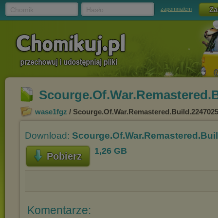
Chomik
Hasło
zapomniałem
Scourge.Of.War.Remastered.B
wase1fgz
/ Scourge.Of.War.Remastered.Build.2247025
Download:
Scourge.Of.War.Remastered.Buil
1,26 GB
Pobierz
Komentarze: