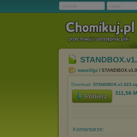
Chomik
Hasło
STANDBOX.v1.0
wase1fgz
/ STANDBOX.v1.0
Download:
STANDBOX.v1.023.zi
311,56 
Pobierz
Komentarze: