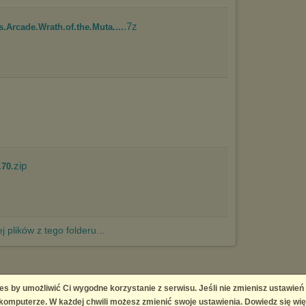
.7z
s.Arcade.Wrath.of.the.Muta....
.zip
.70
j plików z tego folderu...
es by umożliwić Ci wygodne korzystanie z serwisu. Jeśli nie zmienisz ustawień
 Platform
omputerze. W każdej chwili możesz zmienić swoje ustawienia. Dowiedz się wię
right infringement