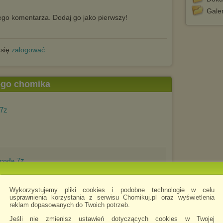
Galer
go komentarza. Dodaj go jako pierwszy!
 się
zalogować
tego chomika
.7z
.7z
dcode
Wykorzystujemy pliki cookies i podobne technologie w celu
usprawnienia korzystania z serwisu Chomikuj.pl oraz wyświetlenia
reklam dopasowanych do Twoich potrzeb.
.7z
Jeśli nie zmienisz ustawień dotyczących cookies w Twojej