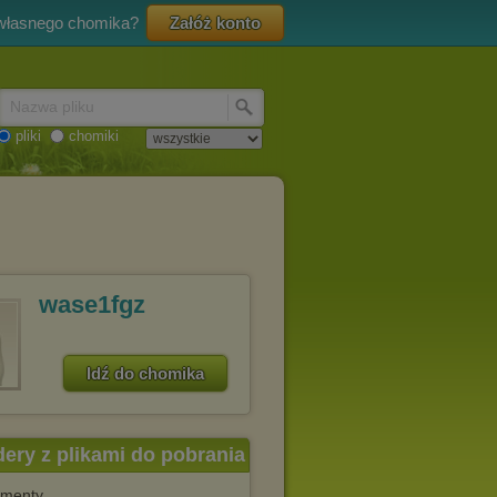
 własnego chomika?
Załóż konto
Nazwa pliku
pliki
chomiki
wase1fgz
Idź do chomika
dery z plikami do pobrania
menty