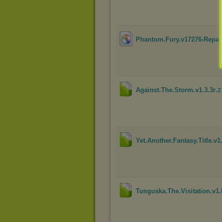
Phantom.Fury.v17276-Repa
.z
Against.The.Storm.v1.3.3r
Yet.Another.Fantasy.Title.v1
Tunguska.The.Visitation.v1.