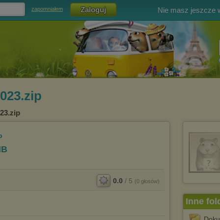
Nie masz jeszcze
zapomniałem
23.zip
23.zip
p
MB
0.0
/
5
(
0
głosów)
Inne fol
Doku