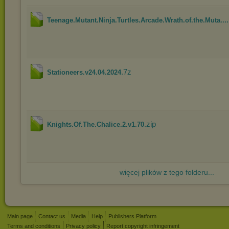
Teenage.Mutant.Ninja.Turtles.Arcade.Wrath.of.the.Muta....
.7z
Stationeers.v24.04.2024
.zip
Knights.Of.The.Chalice.2.v1.70
więcej plików z tego folderu...
Main page
Contact us
Media
Help
Publishers Platform
Terms and conditions
Privacy policy
Report copyright infringement