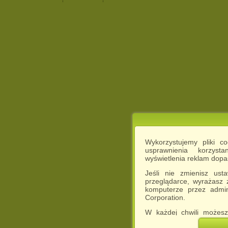
Wykorzystujemy pliki c
usprawnienia korzyst
wyświetlenia reklam dop
Jeśli nie zmienisz ust
przeglądarce, wyrażasz
komputerze przez admin
Corporation.
W każdej chwili możesz
cookies w swojej przeglą