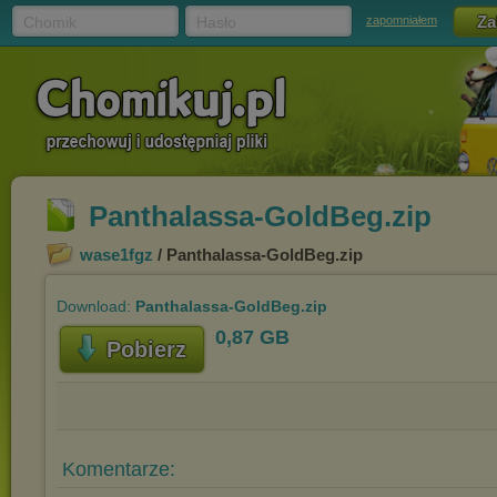
Chomik
Hasło
zapomniałem
Panthalassa-GoldBeg.zip
wase1fgz
/ Panthalassa-GoldBeg.zip
Download:
Panthalassa-GoldBeg.zip
0,87 GB
Pobierz
Komentarze: