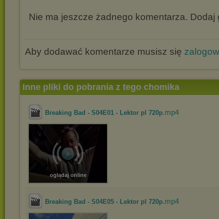
Nie ma jeszcze żadnego komentarza. Dodaj g
Aby dodawać komentarze musisz się
zalogo
Inne pliki do pobrania z tego chomika
.mp4
Breaking Bad - S04E01 - Lektor pl 720p
oglądaj online
.mp4
Breaking Bad - S04E05 - Lektor pl 720p