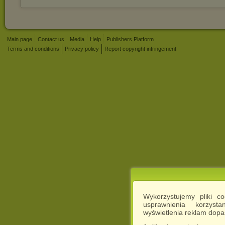
Main page
Contact us
Media
Help
Publishers Platform
Terms and conditions
Privacy policy
Report copyright infringement
Wykorzystujemy pliki c
usprawnienia korzyst
wyświetlenia reklam dop