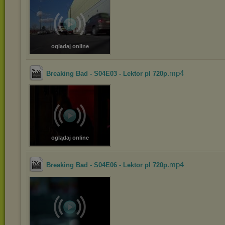
oglądaj online
.mp4
Breaking Bad - S04E03 - Lektor pl 720p
oglądaj online
.mp4
Breaking Bad - S04E06 - Lektor pl 720p