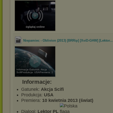
oglądaj online
Niepamiec - Oblivion (2013) [BRRip] [XviD-GHW] [Lektor...
Informacje:Gatunek: Akcja
ScifiProdukcja: USAPremiera: 1
...
Informacje:
Gatunek:
Akcja Scifi
Produkcja:
USA
Premiera:
10 kwietnia 2013 (świat)
Dialogi:
Lektor PL