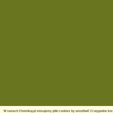
W ramach Chomikuj.pl stosujemy pliki cookies by umożliwić Ci wygodne korz