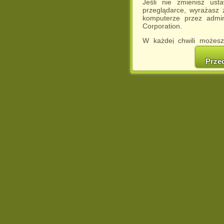
Jeśli nie zmienisz ust
przeglądarce, wyrażasz
komputerze przez admin
Corporation.
W każdej chwili możesz
cookies w swojej przeglą
w naszej Pol
Prze
http://chomikuj.pl/Polity
Jednocześnie informuje
może spowodować ogr
Chomikuj.pl.
W przypadku braku twojej
prosimy o opuszczenie se
Wykorzystanie plików c
(dostosowanie reklam do
działań marketingowych).
Wyrażenie sprzeciwu spo
będzie dopasowana do Tw
wyświetlona przypadkowo
Istnieje możliwość zmian
sposób uniemożliwiając
urządzeniu końcowym. M
dokonując odpowiednich