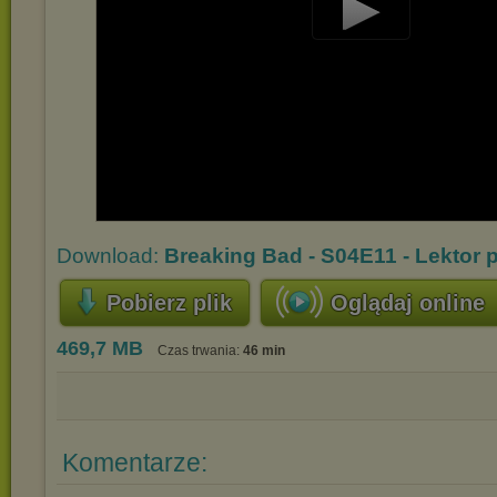
Play
Video
Download:
Breaking Bad - S04E11 - Lektor 
Pobierz plik
Oglądaj online
469,7 MB
Czas trwania:
46 min
Komentarze: