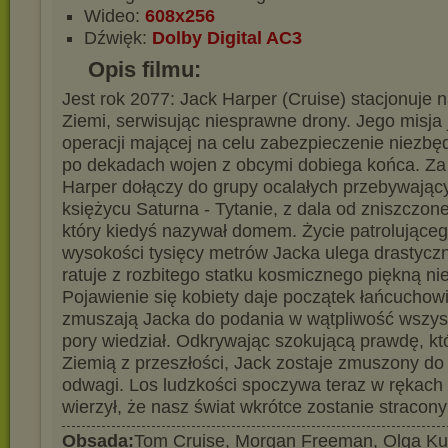
Wideo:
608x256
Dźwięk:
Dolby Digital AC3
Opis filmu:
Jest rok 2077: Jack Harper (Cruise) stacjonuje
Ziemi, serwisując niesprawne drony. Jego misja
operacji mającej na celu zabezpieczenie niezb
po dekadach wojen z obcymi dobiega końca. Za
Harper dołączy do grupy ocalałych przebywający
księżycu Saturna - Tytanie, z dala od zniszczon
który kiedyś nazywał domem. Życie patrolująceg
wysokości tysięcy metrów Jacka ulega drastyczn
ratuje z rozbitego statku kosmicznego piękną n
Pojawienie się kobiety daje początek łańcuchow
zmuszają Jacka do podania w wątpliwość wszyst
pory wiedział. Odkrywając szokującą prawdę, któ
Ziemią z przeszłości, Jack zostaje zmuszony do
odwagi. Los ludzkości spoczywa teraz w rękach 
wierzył, że nasz świat wkrótce zostanie stracon
Obsada:
Tom Cruise, Morgan Freeman, Olga Ku