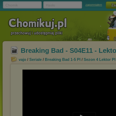
Chomik
Hasło
zapomniałem
Breaking Bad - S04E11 - Lekt
vajo
/
Seriale
/
Breaking Bad 1-5 Pl
/
Sezon 4 Lektor Pl