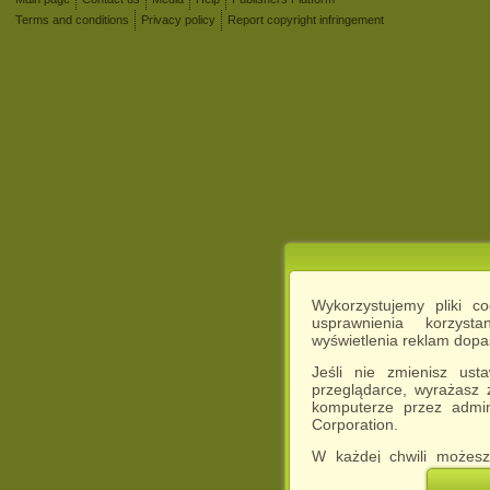
Terms and conditions
Privacy policy
Report copyright infringement
Wykorzystujemy pliki c
usprawnienia korzyst
wyświetlenia reklam dop
Jeśli nie zmienisz ust
przeglądarce, wyrażasz
komputerze przez admin
Corporation.
W każdej chwili możesz
cookies w swojej przeglą