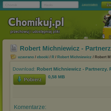
Chomik
Hasło
zapomniałem
Robert Michniewicz - Partner
uzavrano
/
ebooki
/
R
/
Robert Michniewicz
/ Robert M
Download:
Robert Michniewicz - Partnerzy.
0,58 MB
Pobierz
Komentarze: