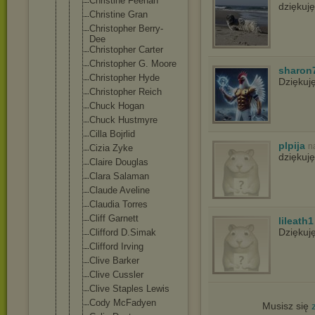
Christine Feehan
dziękuj
Christine Gran
Christopher Berry-
Dee
Christopher Carter
Christopher G. Moore
sharon
Christopher Hyde
Dziękuj
Christopher Reich
Chuck Hogan
Chuck Hustmyre
Cilla Bojrlid
plpija
n
Cizia Zyke
dziękuję
Claire Douglas
Clara Salaman
Claude Aveline
Claudia Torres
Cliff Garnett
lileath1
Dziękuj
Clifford D.Simak
Clifford Irving
Clive Barker
Clive Cussler
Clive Staples Lewis
Cody McFadyen
Musisz się