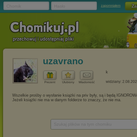
Chomik
Hasło
zapomniałem
uzavrano
k
widziany: 2.08.20
Prezent
Ulubiony
Wiadomość
Szukaj plików na tym chomiku