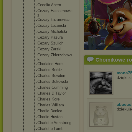
Cecelia Ahern
Cezary Harasimowic
z
Cezary Łazarewicz
Cezary Lezenski
Cezary Michalski
Cezary Pazura
Cezary Szulich
Cezary Zarski
Cezary Zbierzchows
Chomikowe r
ki
Charlaine Harris
Charles Berlitz
mona7
Charles Bowden
dzięki 
Charles Bukowski
Charles Cumming
Charles D Taylor
Charles Korel
abacus
Charles William
dziekuje
Charlie Donlea
Charlie Huston
Charlotte Armstrong
Charlotte Lamb