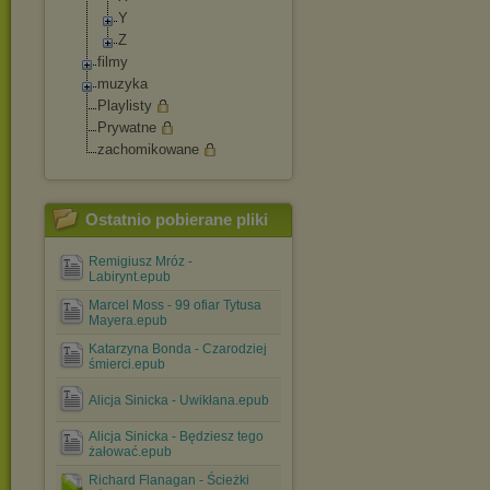
Y
Z
filmy
muzyka
Playlisty
Prywatne
zachomikowane
Ostatnio pobierane pliki
Remigiusz Mróz -
Labirynt.epub
Marcel Moss - 99 ofiar Tytusa
Mayera.epub
Katarzyna Bonda - Czarodziej
śmierci.epub
Alicja Sinicka - Uwikłana.epub
Alicja Sinicka - Będziesz tego
żałować.epub
Richard Flanagan - Ścieżki