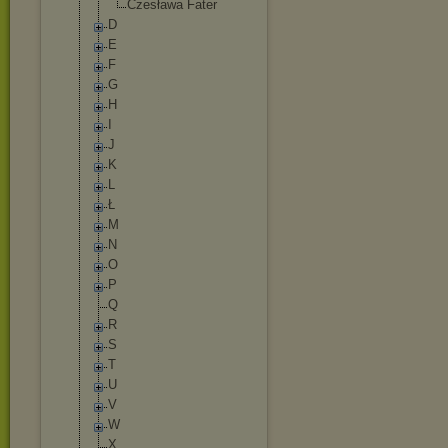
Czesława Fater
D
E
F
G
H
I
J
K
L
Ł
M
N
O
P
Q
R
S
T
U
V
W
X