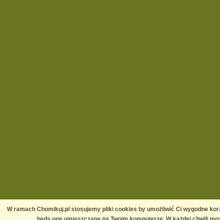
W ramach Chomikuj.pl stosujemy pliki cookies by umożliwić Ci wygodne korz
będą one umieszczane na Twoim komputerze. W każdej chwili moż