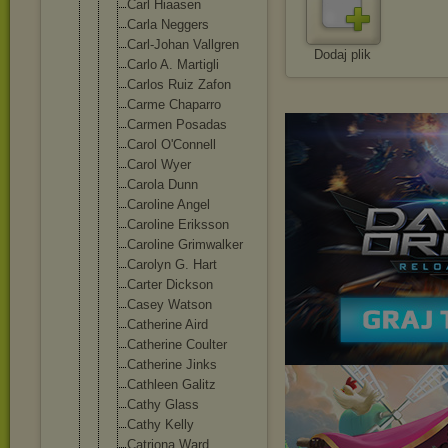
Carl Hiaasen
Carla Neggers
Carl-Johan Vallgren
Dodaj plik
Carlo A. Martigli
Carlos Ruiz Zafon
Carme Chaparro
Carmen Posadas
Carol O'Connell
Carol Wyer
Carola Dunn
Caroline Angel
Caroline Eriksson
Caroline Grimwalker
Carolyn G. Hart
Carter Dickson
Casey Watson
Catherine Aird
Catherine Coulter
Catherine Jinks
Cathleen Galitz
Cathy Glass
Cathy Kelly
Catriona Ward