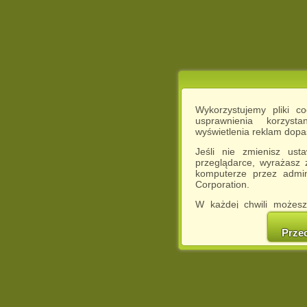
Wykorzystujemy pliki c
usprawnienia korzyst
wyświetlenia reklam dop
Jeśli nie zmienisz ust
przeglądarce, wyrażasz
komputerze przez admin
Corporation.
W każdej chwili możesz
cookies w swojej przeglą
w naszej Pol
Prze
http://chomikuj.pl/Polity
Jednocześnie informuje
może spowodować ogr
Chomikuj.pl.
W przypadku braku twojej