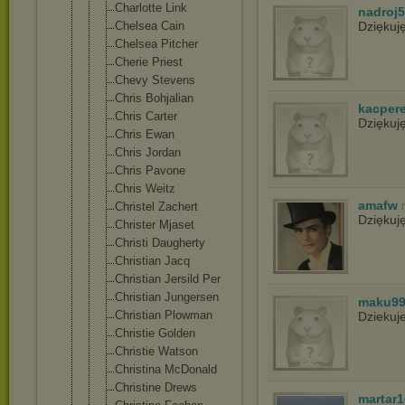
Charlotte Link
nadroj
Chelsea Cain
Dziękuj
Chelsea Pitcher
Cherie Priest
Chevy Stevens
Chris Bohjalian
kacper
Chris Carter
Dziękuj
Chris Ewan
Chris Jordan
Chris Pavone
Chris Weitz
amafw
Christel Zachert
Dziękuj
Christer Mjaset
Christi Daugherty
Christian Jacq
Christian Jersild Per
Christian Jungersen
maku9
Christian Plowman
Dziekuj
Christie Golden
Christie Watson
Christina McDonald
Christine Drews
martar1