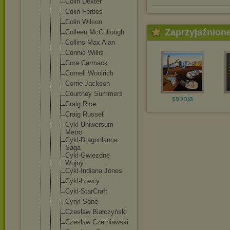
Colin Dexter
Colin Forbes
Colin Wilson
Zaprzyjaźnion
Colleen McCullough
Collins Max Alan
Connie Willis
Cora Carmack
Cornell Woolrich
Corrie Jackson
Courtney Summers
ssonja
Craig Rice
Craig Russell
Cykl Uniwersum
Metro
Cykl-Dragon
lance
Saga
Cykl-Gwiezd
ne
Wojny
Cykl-Indian
a Jones
Cykl-Łowcy
Cykl-StarCr
aft
Cyryl Sone
Czesław Białczyński
Czesław Czerniawski