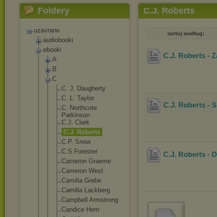
Foldery
C.J. Roberts
uzavrano
sortuj według:
audiobooki
ebooki
C.J. Roberts - 
A
B
C
C. J. Daugherty
C. L. Taylor
C.J. Roberts - 
C. Northcote
Parkinson
C.J. Clark
C.J. Roberts
C.P. Snow
C.S.Foreste
r
C.J. Roberts - 
Cameron Graeme
Cameron West
Camilla Grebe
Camilla Lackberg
Campbell Armstrong
Candice Hern