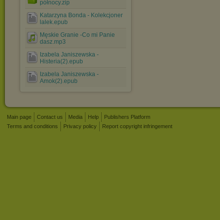
północy.zip
Katarzyna Bonda - Kolekcjoner
lalek.epub
Męskie Granie -Co mi Panie
dasz.mp3
Izabela Janiszewska -
Histeria(2).epub
Izabela Janiszewska -
Amok(2).epub
Main page
Contact us
Media
Help
Publishers Platform
Terms and conditions
Privacy policy
Report copyright infringement