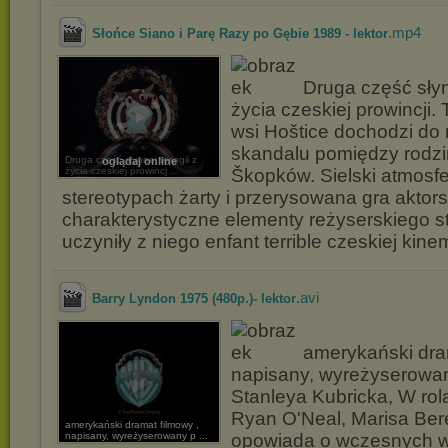
.mp4
Słońce Siano i Parę Razy po Gębie 1989 - lektor
Druga część słynn
życia czeskiej prowincji
wsi Hoštice dochodzi do
skandalu pomiędzy rodz
Druga część słynnej trylogii z
oglądaj online
życia czeskiej prowincj ...
Škopków. Sielski atmosfe
stereotypach żarty i przerysowana gra aktors
charakterystyczne elementy reżyserskiego sty
uczyniły z niego enfant terrible czeskiej kinem
.avi
Barry Lyndon 1975 (480p.)- lektor
amerykański dram
napisany, wyreżyserowa
Stanleya Kubricka, W ro
Ryan O'Neal, Marisa Ber
amerykański dramat filmowy ,
napisany, wyreżyserowany p ...
opowiada o wczesnych w