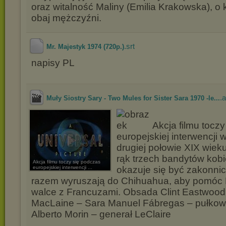
oraz witalność Maliny (Emilia Krakowska), o 
obaj mężczyźni.
.srt
Mr. Majestyk 1974 (720p.)
napisy PL
.a
Muły Siostry Sary - Two Mules for Sister Sara 1970 -le...
Akcja filmu tocz
europejskiej interwencji
drugiej połowie XIX wiek
rąk trzech bandytów kobie
Akcja filmu toczy się podczas
europejskiej interwencji ...
okazuje się być zakonni
razem wyruszają do Chihuahua, aby pomó
walce z Francuzami. Obsada Clint Eastwood
MacLaine – Sara Manuel Fábregas – pułkown
Alberto Morin – generał LeClaire