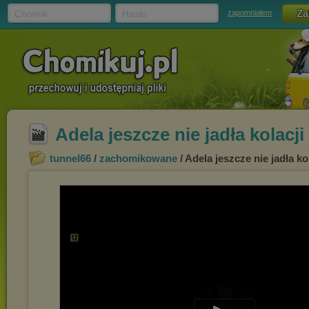
Chomik
Hasło
zapomniałem
Adela jeszcze nie jadła kolac
tunnel66
/
zachomikowane
/ Adela jeszcze nie jadła k