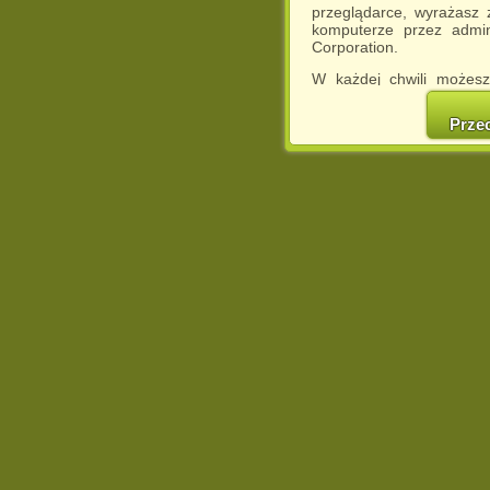
przeglądarce, wyrażasz
komputerze przez admin
Corporation.
W każdej chwili możesz
cookies w swojej przeglą
w naszej Pol
Prze
http://chomikuj.pl/Polity
Jednocześnie informuje
może spowodować ogr
Chomikuj.pl.
W przypadku braku twojej
prosimy o opuszczenie se
Wykorzystanie plików c
(dostosowanie reklam do
działań marketingowych).
Wyrażenie sprzeciwu spo
będzie dopasowana do Tw
wyświetlona przypadkowo
Istnieje możliwość zmian
sposób uniemożliwiając
urządzeniu końcowym. M
dokonując odpowiednich
internetowej.