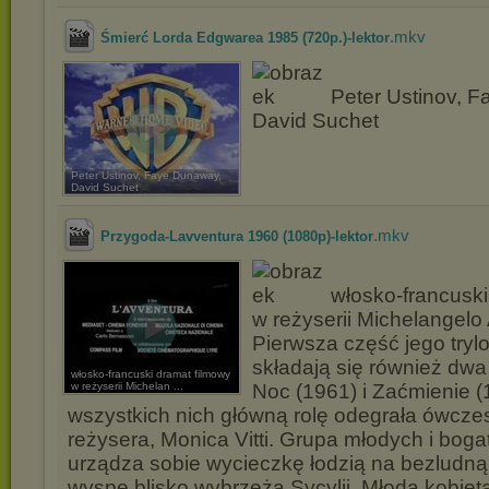
.mkv
Śmierć Lorda Edgwarea 1985 (720p.)-lektor
Peter Ustinov, 
David Suchet
Peter Ustinov, Faye Dunaway,
David Suchet
.mkv
Przygoda-Lavventura 1960 (1080p)-lektor
włosko-francuski
w reżyserii Michelangelo
Pierwsza część jego trylog
składają się również dwa 
włosko-francuski dramat filmowy
w reżyserii Michelan ...
Noc (1961) i Zaćmienie 
wszystkich nich główną rolę odegrała ówcz
reżysera, Monica Vitti. Grupa młodych i bog
urządza sobie wycieczkę łodzią na bezludną
wyspę blisko wybrzeża Sycylii. Młoda kobiet