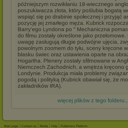
późniejszym rozwikłaniu 18-wiecznego anglo-
poszukiwacza złota, który poślubia bogatą 
wspiąć się po drabinie społecznej i przyjąć 
pozycję jej zmarłego męża. Kubrick rozpoczą
Barry'ego Lyndona po " Mechaniczna pomara
do filmu zostały określone jako przełomowe
uwagę zasługują długie podwójne ujęcia, z
powolnym zoomem do tyłu, sceny kręcone w 
blasku świec oraz ustawienia oparte na obra
Hogartha. Plenery zostały sfilmowane w Anglii,
Niemczech Zachodnich, a wnętrza kręcono 
Londynie. Produkcja miała problemy związane
pogodą i polityką (Kubrick obawiał się, że m
zakładników IRA).
więcej plików z tego folderu..
Main page
Contact us
Media
Help
Publishers Platform