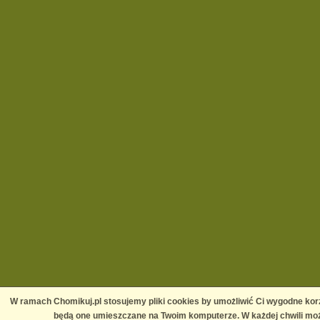
W ramach Chomikuj.pl stosujemy pliki cookies by umożliwić Ci wygodne korz
będą one umieszczane na Twoim komputerze. W każdej chwili moż