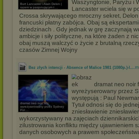
Waszyngtonie, Paryżu i 
Burt Lancaster i Alain Delon (
razem w pasjonującym t ...
Lancaster wciela się w p
Crossa skrywającego mroczny sekret, Delon 
francuski płatny zabójca. Obaj są ekspertam
dziedzinach . Gdy jednak w grę zaczynają w
ambicje i siły polityczne, na które żaden z n
obaj muszą walczyć o życie z brutalną rzecz
czasów Zimnej Wojny
.m
Bez złych intencji - Absence of Malice 1981 (1080p.)-l...
dramat neo noir f
wyreżyserowany przez S
występują : Paul Newman,
dramat neo noir film
Tytuł odnosi się do jedne
wyreżyserowany przez Sydney
Pol ...
zniesławienie zniesławieni
wykorzystywany na zajęciach dziennikarskic
zilustrowania konfliktu między ujawnieniem 
danych osobowych a prawem społeczeństwa