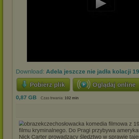
Play
Video
Download:
Adela jeszcze nie jadła kolacji 
Pobierz plik
Oglądaj online
0,87 GB
Czas trwania:
102 min
czechosłowacka komedia filmowa z 19
filmu kryminalnego. Do Pragi przybywa ameryka
Nick Carter prowadzący śledztwo w sprawie taje