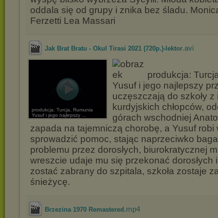
oddala się od grupy i znika bez śladu. Monica
Ferzetti Lea Massari
.avi
Jak Brat Bratu - Okul Tirasi 2021 (720p.)-lektor
produkcja: Turcj
Yusuf i jego najlepszy p
uczęszczają do szkoły z 
kurdyjskich chłopców, o
produkcja: Turcja, Rumunia
Yusuf i jego najlepszy ...
górach wschodniej Anato
zapada na tajemniczą chorobę, a Yusuf robi
sprowadzić pomoc, stając naprzeciwko baga
problemu przez dorosłych, biurokratycznej 
wreszcie udaje mu się przekonać dorosłych
zostać zabrany do szpitala, szkoła zostaje 
śnieżycę.
.mp4
Brzezina 1970 Remastered