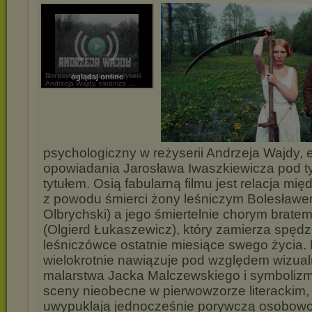
film psychologiczny w reżyserii
oglądaj online
Andrzeja Wajdy, ekraniza ...
psychologiczny w reżyserii Andrzeja Wajdy, 
opowiadania Jarosława Iwaszkiewicza pod
tytułem. Osią fabularną filmu jest relacja mi
z powodu śmierci żony leśniczym Bolesławe
Olbrychski) a jego śmiertelnie chorym brate
(Olgierd Łukaszewicz), który zamierza spędz
leśniczówce ostatnie miesiące swego życia.
wielokrotnie nawiązuje pod względem wizua
malarstwa Jacka Malczewskiego i symbolizm
sceny nieobecne w pierwowzorze literackim, 
uwypuklają jednocześnie porywczą osobow