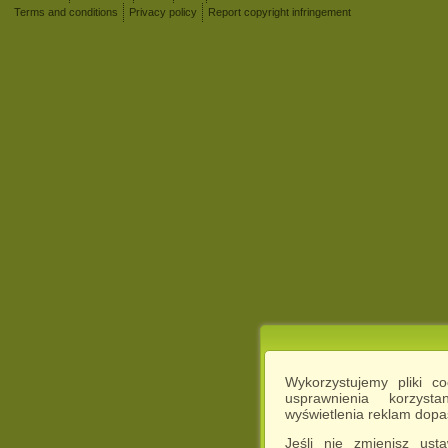
Terms and conditions
Privacy policy
Report copyright infringement
Wykorzystujemy pliki c
usprawnienia korzyst
wyświetlenia reklam dop
Jeśli nie zmienisz ust