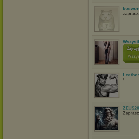
koswor
zapras
Wszyst
Leathe
!
ZEUS20
Zaprasz