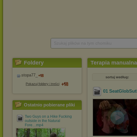
Szukaj plików na tym chomiku
Foldery
Terapia manualna
stopa77_
sortuj według:
Pokazuj foldery i treści
01 SeatGlobSut
Ostatnio pobierane pliki
Two Guys on a Hike Fucking
outside in the Natural
Fore....mp4