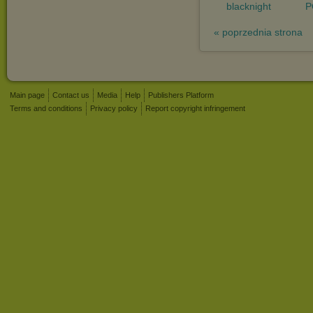
blacknight
P
« poprzednia strona
Main page
Contact us
Media
Help
Publishers Platform
Terms and conditions
Privacy policy
Report copyright infringement