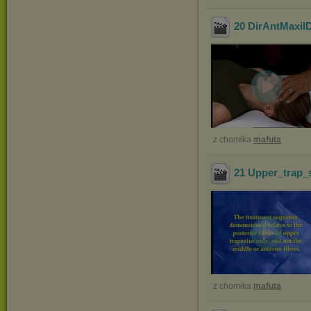
20 DirAntMaxi
z chomika
mafuta
21 Upper_trap_
z chomika
mafuta