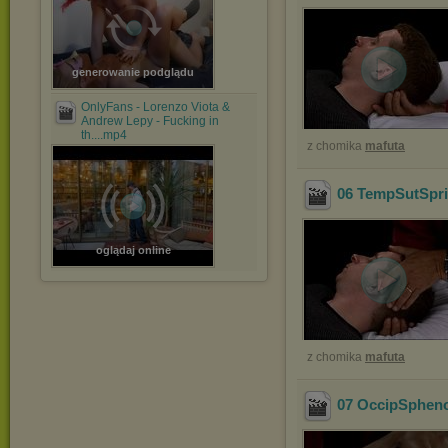
generowanie podglądu
OnlyFans - Lorenzo Viota &
Andrew Lepy - Fucking in
th....mp4
z chomika
mafuta
06 TempSutSpr
oglądaj online
z chomika
mafuta
07 OccipSphen