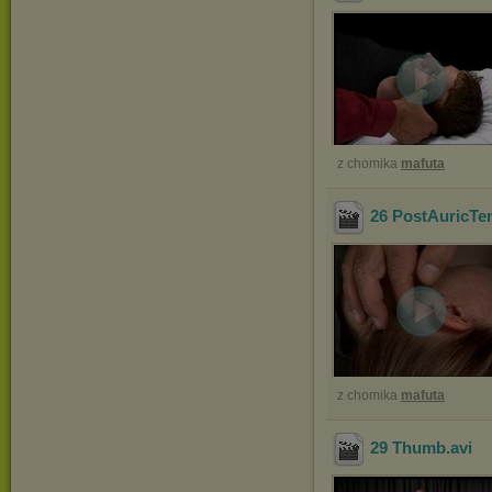
z chomika
mafuta
26 PostAuricTe
z chomika
mafuta
29 Thumb
.avi