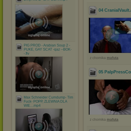
04 CranialVault
oglądaj online
PIG PROD - Arabian Soup 2 -
PUKE, GAY SCAT -qaz --BOK-
-.flv
z chomika
mafuta
05 PalpPressCo
oglądaj online
Max Schneider Cumdump- Tim
Fuck- POPP, ZLEWNIA DLA
WIE....mp4
z chomika
mafuta