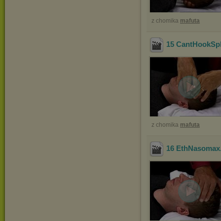
z chomika
mafuta
15 CantHookSp
z chomika
mafuta
16 EthNasomax