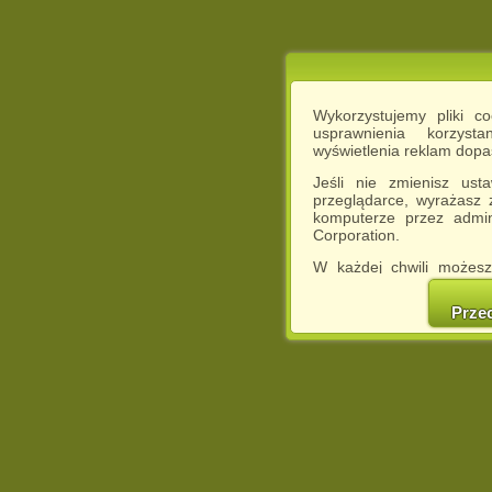
Wykorzystujemy pliki c
usprawnienia korzyst
wyświetlenia reklam dop
Jeśli nie zmienisz ust
przeglądarce, wyrażasz
komputerze przez admin
Corporation.
W każdej chwili możesz
cookies w swojej przeglą
w naszej Pol
Prze
http://chomikuj.pl/Polity
Jednocześnie informuje
może spowodować ogr
Chomikuj.pl.
W przypadku braku twojej
prosimy o opuszczenie se
Wykorzystanie plików c
(dostosowanie reklam do