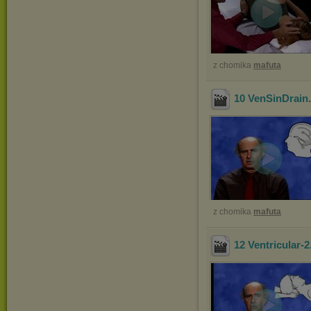
z chomika
mafuta
10 VenSinDrain
z chomika
mafuta
12 Ventricular-2