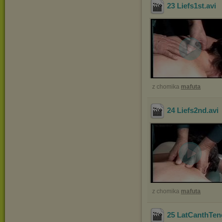
23 Liefs1st
.avi
z chomika
mafuta
24 Liefs2nd
.avi
z chomika
mafuta
25 LatCanthTen