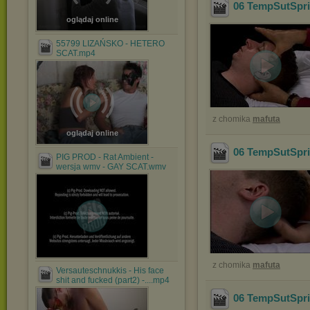
06 TempSutSpr
oglądaj online
55799 LIZAŃSKO - HETERO
SCAT.mp4
z chomika
mafuta
oglądaj online
06 TempSutSpr
PIG PROD - Rat Ambient -
wersja wmv - GAY SCAT.wmv
z chomika
mafuta
Versauteschnukkis - His face
shit and fucked (part2) -....mp4
06 TempSutSpr