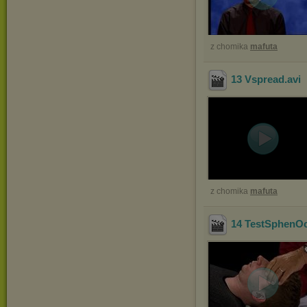
z chomika
mafuta
13 Vspread
.avi
z chomika
mafuta
14 TestSphenO