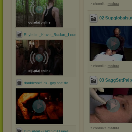
z chomika
mafuta
02 Supglobalsu
oglądaj online
Rhyheim._Krave,_Ruslan,_Leon,_Rider,_Zario_&_JayNite_1....mp
z chomika
mafuta
oglądaj online
03 SaggSutPalp
doubleshitfuck - gay scat.flv
z chomika
mafuta
Dirty ANAL- GAY SCAT.mp4