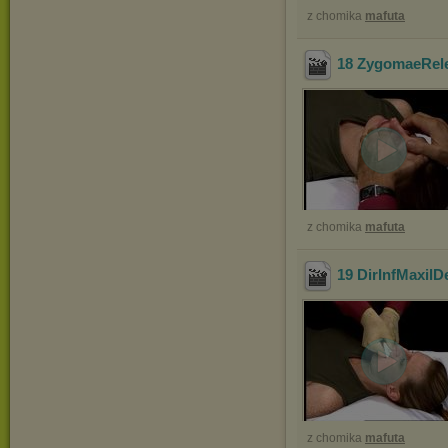
z chomika
mafuta
18 ZygomaeRel
z chomika
mafuta
19 DirInfMaxil
z chomika
mafuta