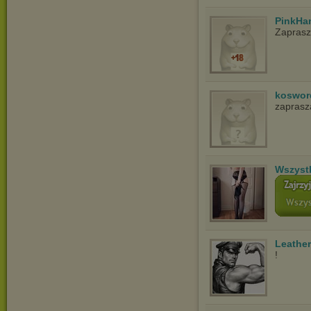
PinkHa
Zapras
koswor
zapras
Wszyst
Leathe
!