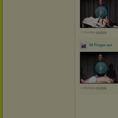
z chomika
mafuta
30 Finger
.avi
z chomika
mafuta