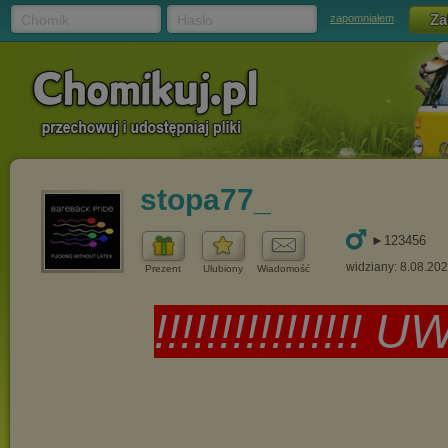
Chomik
Hasło
zapomniałem
stopa77_
►123456
widziany: 8.08.20
Prezent
Ulubiony
Wiadomość