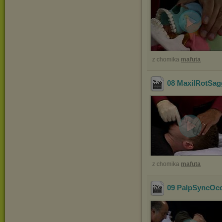
z chomika
mafuta
08 MaxilRotSag
z chomika
mafuta
09 PalpSyncOc