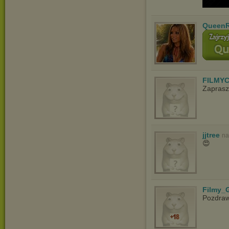
QueenR
FILMYC
Zaprasz
jjtree
na
😍
Filmy_G
Pozdra