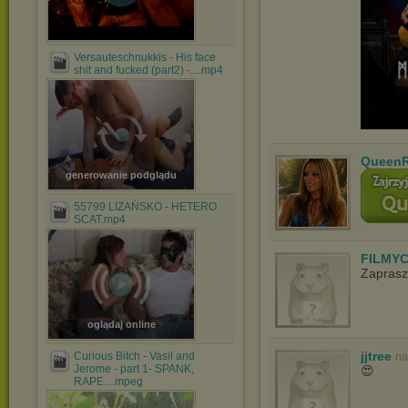
Versauteschnukkis - His face
shit and fucked (part2) -....mp4
QueenR
generowanie podglądu
55799 LIZAŃSKO - HETERO
SCAT.mp4
FILMYC
Zaprasz
oglądaj online
jjtree
Curious Bitch - Vasil and
na
Jerome - part 1- SPANK,
😍
RAPE....mpeg