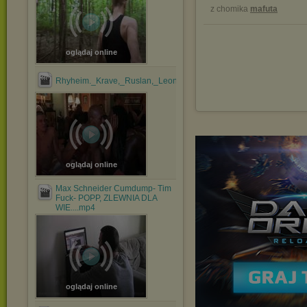
z chomika
mafuta
oglądaj online
Rhyheim._Krave,_Ruslan,_Leon,_Rider,_Zario_&_JayNite_1....mp
oglądaj online
Max Schneider Cumdump- Tim
Fuck- POPP, ZLEWNIA DLA
WIE....mp4
oglądaj online