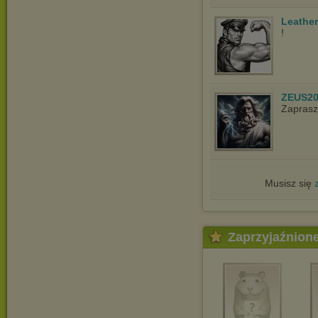
Leathe
!
ZEUS20
Zaprasz
Musisz się
Zaprzyjaźnion