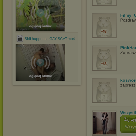
Filmy_G
Pozdra
oglądaj online
z opisem
Shit happens - GAY SCAT.mp4
PinkHa
Zapras
oglądaj online
koswor
zapras
Wszyst