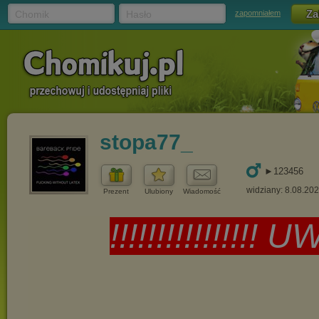
Chomik
Hasło
zapomniałem
stopa77_
►123456
widziany: 8.08.20
Prezent
Ulubiony
Wiadomość