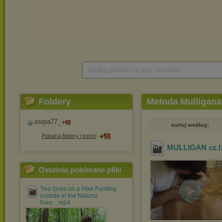
Szukaj plików na tym chomiku
Foldery
Metoda Mulligana
stopa77_
sortuj według:
Pokazuj foldery i treści
MULLIGAN cz.I
Ostatnio pobierane pliki
Two Guys on a Hike Fucking
outside in the Natural
Fore....mp4