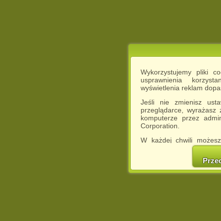
Wykorzystujemy pliki c
usprawnienia korzyst
wyświetlenia reklam dop
Jeśli nie zmienisz ust
przeglądarce, wyrażasz
komputerze przez admin
Corporation.
W każdej chwili możesz
cookies w swojej przeglą
w naszej Pol
Prze
http://chomikuj.pl/Polity
Jednocześnie informuje
może spowodować ogr
Chomikuj.pl.
W przypadku braku twojej
prosimy o opuszczenie se