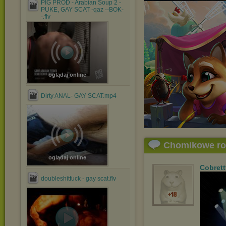
PIG PROD - Arabian Soup 2 -
PUKE, GAY SCAT -qaz --BOK-
-.flv
oglądaj online
Dirty ANAL- GAY SCAT.mp4
Chomikowe r
oglądaj online
Cobrett
doubleshitfuck - gay scat.flv