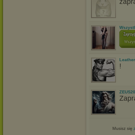
zapr
Wszyst
Leathe
!
ZEUS20
Zapr
Musisz się