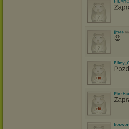
FILMYC
Zapr
jjtree
na
😍
Filmy_G
Pozd
PinkHa
Zapr
koswor