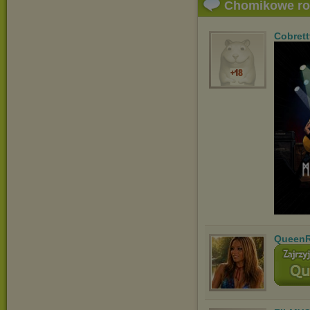
Chomikowe r
Cobrett
QueenR