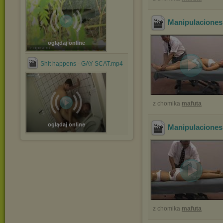
Manipulaciones
oglądaj online
z opisem
Shit happens - GAY SCAT.mp4
z chomika
mafuta
oglądaj online
Manipulaciones
z chomika
mafuta