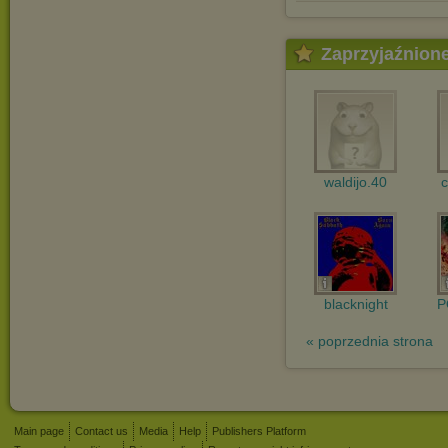
Zaprzyjaźnion
waldijo.40
c
blacknight
P
« poprzednia strona
Main page
Contact us
Media
Help
Publishers Platform