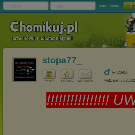
Chomik
Hasło
zapomniałem
stopa77_
►123456
widziany: 8.08.20
Prezent
Ulubiony
Wiadomość