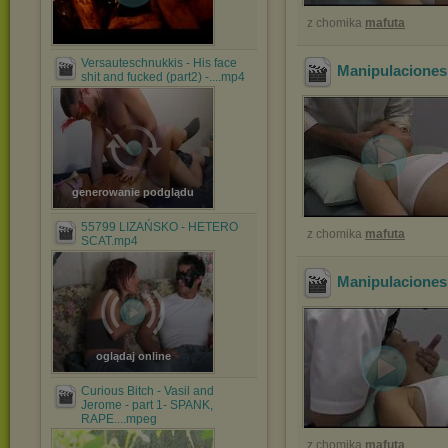
z chomika
mafuta
Versauteschnukkis - His face
Manipulaciones 
shit and fucked (part2) -....mp4
generowanie podglądu
55799 LIZAŃSKO - HETERO
z chomika
mafuta
SCAT.mp4
Manipulaciones
oglądaj online
Curious Bitch - Vasil and
Jerome - part 1- SPANK,
RAPE....mpeg
z chomika
mafuta