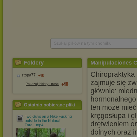
Szukaj plików na tym chomiku
Foldery
Manipulaciones 
Chiropraktyka (
stopa77_
zajmuje się zw
Pokazuj foldery i treści
głównie: miedn
hormonalnego,
Ostatnio pobierane pliki
ten może mieć
kręgosłupa i g
Two Guys on a Hike Fucking
outside in the Natural
drętwieniem o
Fore....mp4
dolnych oraz 