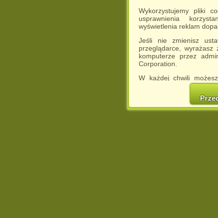
Wykorzystujemy pliki c
usprawnienia korzyst
wyświetlenia reklam dop
Jeśli nie zmienisz ust
przeglądarce, wyrażasz
komputerze przez admin
Corporation.
W każdej chwili możesz
cookies w swojej przeglą
w naszej Pol
Prze
http://chomikuj.pl/Polity
Jednocześnie informuje
może spowodować ogr
Chomikuj.pl.
W przypadku braku twojej
prosimy o opuszczenie se
Wykorzystanie plików c
(dostosowanie reklam do
działań marketingowych).
Wyrażenie sprzeciwu spo
będzie dopasowana do Tw
wyświetlona przypadkowo