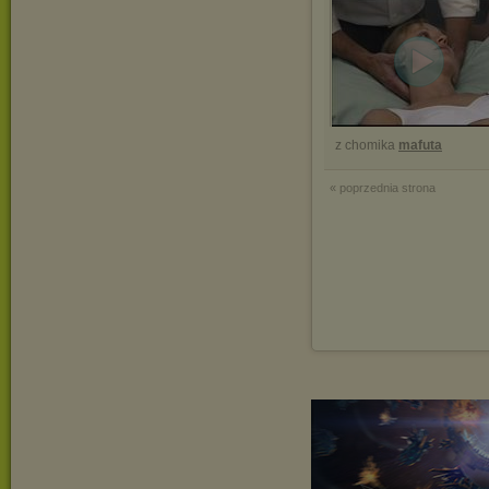
z chomika
mafuta
« poprzednia strona