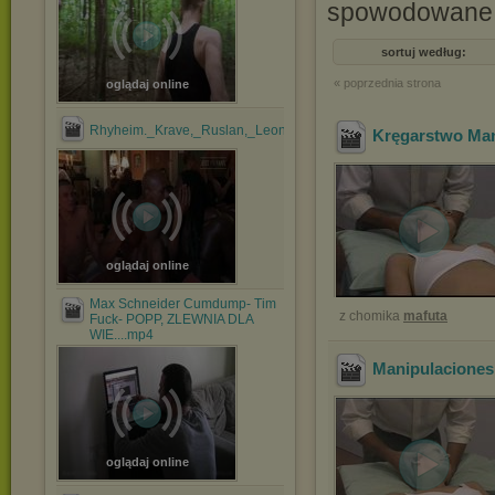
spowodowane p
sortuj według:
« poprzednia strona
oglądaj online
Rhyheim._Krave,_Ruslan,_Leon,_Rider,_Zario_&_JayNite_1....mp
Kręgarstwo Man
oglądaj online
Max Schneider Cumdump- Tim
z chomika
mafuta
Fuck- POPP, ZLEWNIA DLA
WIE....mp4
Manipulaciones
oglądaj online