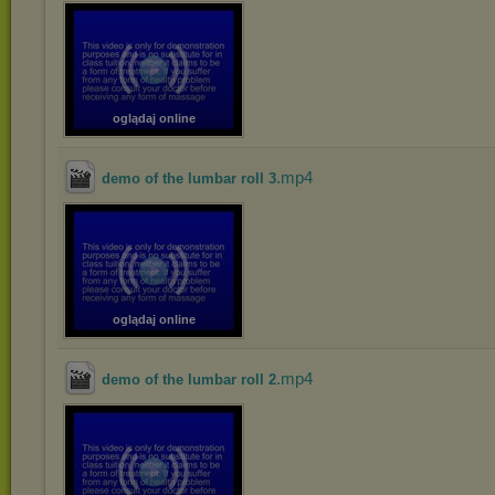
oglądaj online
.mp4
demo of the lumbar roll 3
oglądaj online
.mp4
demo of the lumbar roll 2