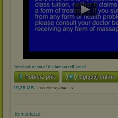
Play
Video
Download:
demo of the lumbar roll 1.mp4
Pobierz plik
Oglądaj online
19,38 MB
Czas trwania:
7 min 35 s
Komentarze: