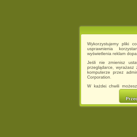
Wykorzystujemy pliki c
usprawnienia korzyst
wyświetlenia reklam dop
Jeśli nie zmienisz ust
przeglądarce, wyrażasz
komputerze przez admin
Corporation.
W każdej chwili możesz
cookies w swojej przeglą
w naszej Pol
Prze
http://chomikuj.pl/Polity
Jednocześnie informuje
może spowodować ogr
Chomikuj.pl.
W przypadku braku twojej
prosimy o opuszczenie se