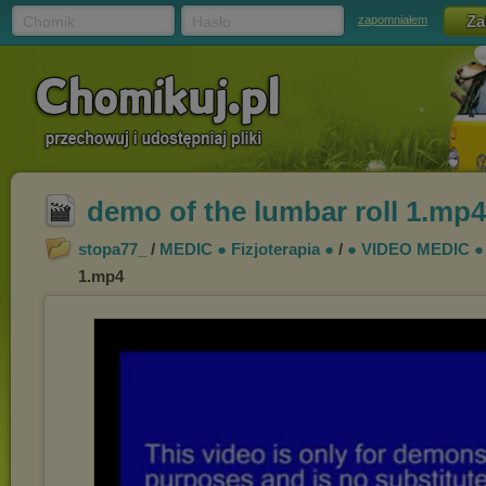
Chomik
Hasło
zapomniałem
demo of the lumbar roll 1.mp4
stopa77_
/
MEDIC ● Fizjoterapia ●
/
● VIDEO MEDIC ●
1.mp4