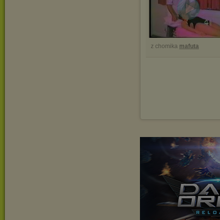
z chomika
mafuta