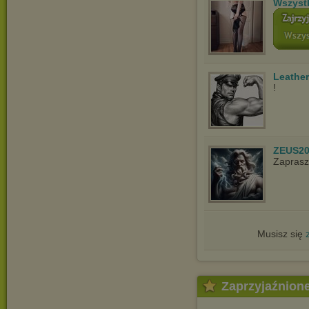
Wszyst
Leathe
!
ZEUS20
Zaprasz
Musisz się
Zaprzyjaźnion