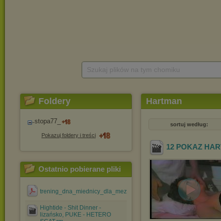
Szukaj plików na tym chomiku
Foldery
Hartman
stopa77_
sortuj według:
Pokazuj foldery i treści
12 POKAZ HA
Ostatnio pobierane pliki
trening_dna_miednicy_dla_mezczyzn.pdf
Hightide - Shit Dinner -
lizańsko, PUKE - HETERO