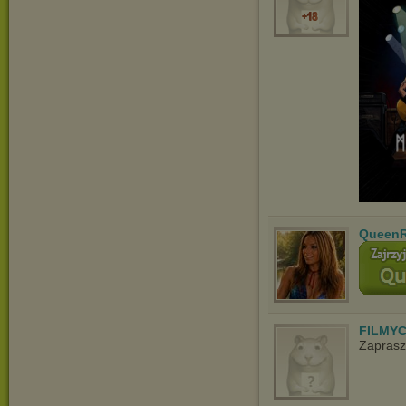
QueenR
FILMYC
Zaprasz