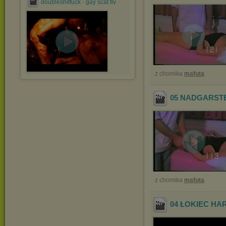
doubleshitfuck - gay scat.flv
z chomika
mafuta
05 NADGARST
z chomika
mafuta
04 ŁOKIEC H