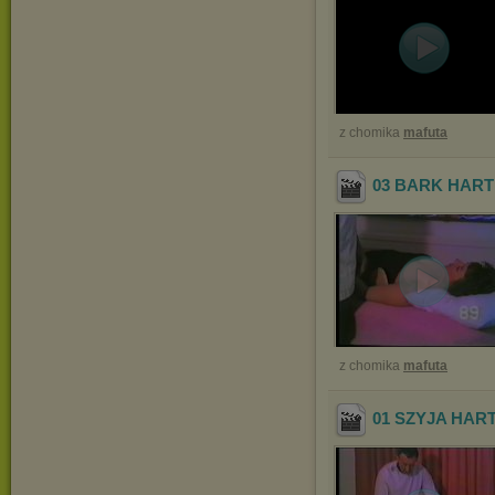
z chomika
mafuta
03 BARK HAR
z chomika
mafuta
01 SZYJA HAR