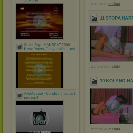
SCAT.rm
z chomika
mafuta
11 STOPA HA
Sailor Boy - MANSCAT 2009 -
Drew Peters, FilthyLeviStu....avi
z chomika
mafuta
10 KOLANO H
AxelAbysse - Conditioning, part
one.mp4
z chomika
mafuta
oglądaj online