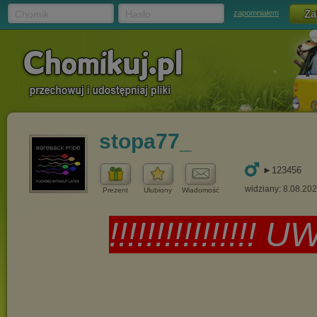
Chomik
Hasło
zapomniałem
stopa77_
►123456
widziany: 8.08.20
Prezent
Ulubiony
Wiadomość