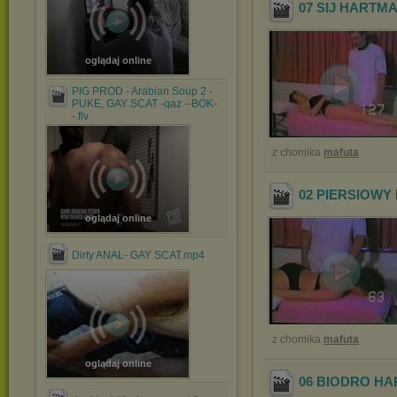
07 SIJ HARTM
oglądaj online
PIG PROD - Arabian Soup 2 -
PUKE, GAY SCAT -qaz --BOK-
-.flv
z chomika
mafuta
02 PIERSIOW
oglądaj online
Dirty ANAL- GAY SCAT.mp4
z chomika
mafuta
oglądaj online
06 BIODRO H