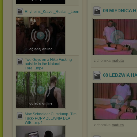
09 MIEDNICA 
Rhyheim._Krave,_Ruslan,_Leon,_Rider,_Zario_&_JayNite_1....mp
oglądaj online
Two Guys on a Hike Fucking
z chomika
mafuta
outside in the Natural
Fore....mp4
08 LEDZWIA 
oglądaj online
Max Schneider Cumdump- Tim
Fuck- POPP, ZLEWNIA DLA
WIE....mp4
z chomika
mafuta