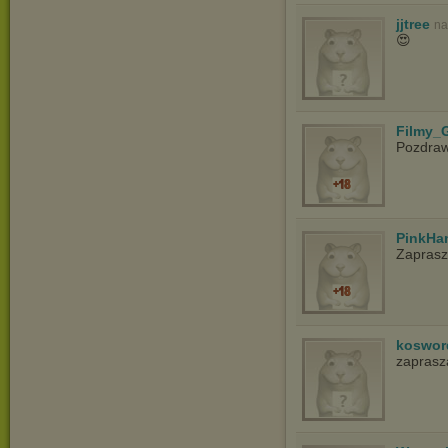
jjtree
na
😍
Filmy_G
Pozdra
PinkHa
Zapras
koswor
zapras