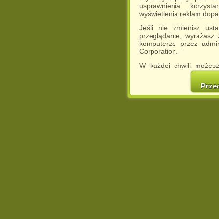
usprawnienia korzyst
wyświetlenia reklam dop
Jeśli nie zmienisz ust
przeglądarce, wyrażasz
komputerze przez admin
Corporation.
W każdej chwili możesz
cookies w swojej przeglą
w naszej Pol
Prze
http://chomikuj.pl/Polity
Jednocześnie informuje
może spowodować ogr
Chomikuj.pl.
W przypadku braku twojej
prosimy o opuszczenie se
Wykorzystanie plików c
(dostosowanie reklam do
działań marketingowych).
Wyrażenie sprzeciwu spo
będzie dopasowana do Tw
wyświetlona przypadkowo
Istnieje możliwość zmian