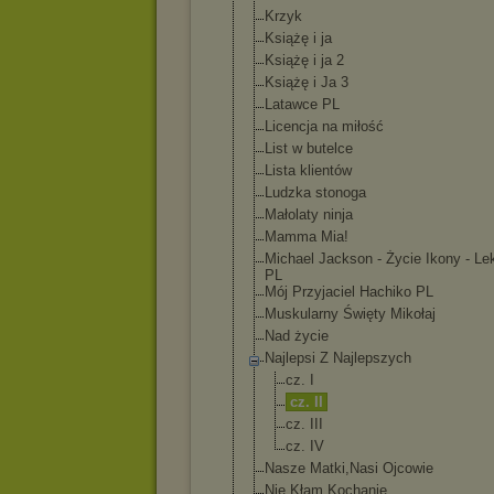
Krzyk
Książę i ja
Książę i ja 2
Książę i Ja 3
Latawce PL
Licencja na miłość
List w butelce
Lista klientów
Ludzka stonoga
Małolaty ninja
Mamma Mia!
Michael Jackson - Życie Ikony - Le
PL
Mój Przyjaciel Hachiko PL
Muskularny Święty Mikołaj
Nad życie
Najlepsi Z Najlepszych
cz. I
cz. II
cz. III
cz. IV
Nasze Matki,Nasi Ojcowie
Nie Kłam Kochanie