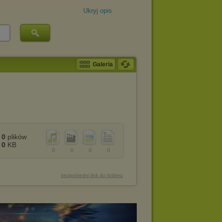
Ukryj opis
Galeria
0
plików
0
KB
0
0
0
0
bezpośredni link do folderu