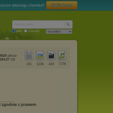
eszcze własnego chomika?
Załóż konto
Nazwa pliku
pliki
chomiki
9820
plików
184,07
GB
241
1236
424
7778