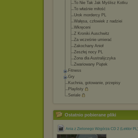
To Nie Tak Jak Myślisz Kotku
To właśnie miłość
Urok mordercy PL
Wałęsa, człowiek z nadziei
Wkręceni
Z Kroniki Auschwitz
Za wcześnie umierać
Zakochany Anioł
Zeszłej nocy PL
Żona dla Australijczyka
Zwariowany Piątek
Fitness
Gry
Kuchnia, gotowanie, przepisy
Playlisty
Seriale
Ostatnio pobierane pliki
Ania z Zielonego Wzgórza CD 2 (Lektor PL)