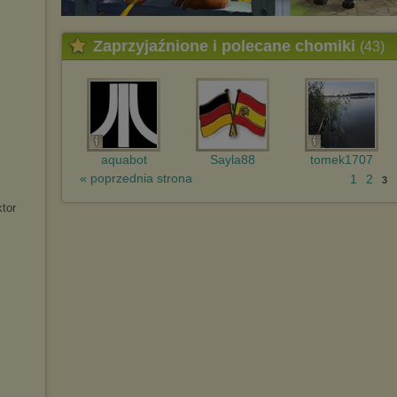
Zaprzyjaźnione i polecane chomiki
(43)
aquabot
Sayla88
tomek1707
« poprzednia strona
1
2
3
ktor