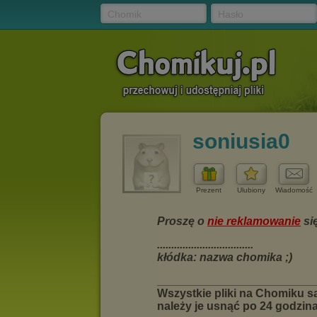
Chomik
Hasło
soniusia0
Prezent
Ulubiony
Wiadomość