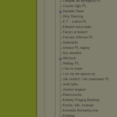
Chłopak do wynajęcia PL
Coyote Ugly PL
Danielle Steel
Dirty Dancing
E.T. - Lektor PL
Edward nożycoręki
Faceci w butach
Farciarz Gilmore PL
Galerianki
Grease PL napisy
Gry weselne
Hitchock
Holiday PL
I kto to mówi
I że cię nie opuszczę
Jak urodzić i nie zwariować PL
Jeśli tylko
Jestem bogiem
Kłamczucha
Kobiety Pragną Bardziej
Kocha, lubi, szanuje
Komedia Romantyczna
Królowa