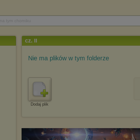
 na tym chomiku
cz. II
Nie ma plików w tym folderze
Dodaj plik