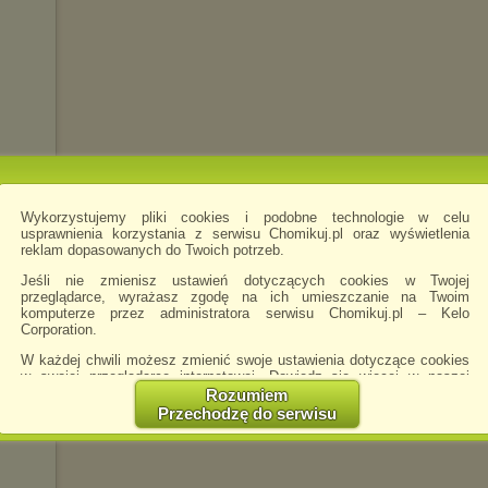
Wykorzystujemy pliki cookies i podobne technologie w celu
usprawnienia korzystania z serwisu Chomikuj.pl oraz wyświetlenia
reklam dopasowanych do Twoich potrzeb.
Jeśli nie zmienisz ustawień dotyczących cookies w Twojej
przeglądarce, wyrażasz zgodę na ich umieszczanie na Twoim
komputerze przez administratora serwisu Chomikuj.pl – Kelo
Corporation.
W każdej chwili możesz zmienić swoje ustawienia dotyczące cookies
w swojej przeglądarce internetowej. Dowiedz się więcej w naszej
Polityce Prywatności -
http://chomikuj.pl/PolitykaPrywatnosci.aspx
.
Rozumiem
Przechodzę do serwisu
Jednocześnie informujemy że zmiana ustawień przeglądarki może
spowodować ograniczenie korzystania ze strony Chomikuj.pl.
W przypadku braku twojej zgody na akceptację cookies niestety
prosimy o opuszczenie serwisu chomikuj.pl.