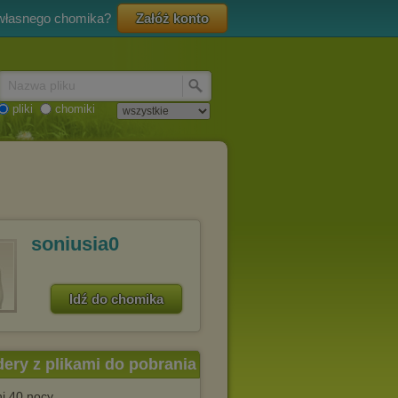
 własnego chomika?
Załóż konto
Nazwa pliku
pliki
chomiki
soniusia0
Idź do chomika
dery z plikami do pobrania
ni 40 nocy