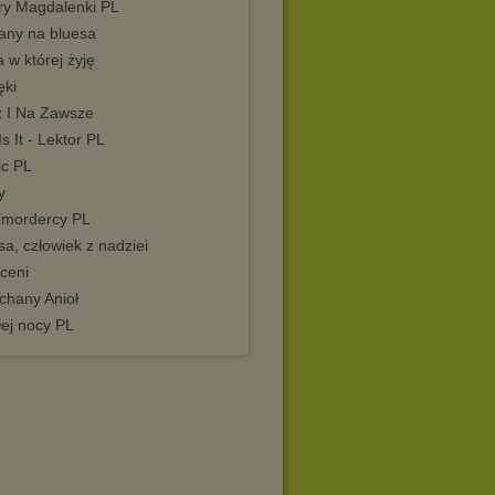
try Magdalenki PL
any na bluesa
 w której żyję
ęki
z I Na Zawsze
Is It - Lektor PL
ic PL
y
 mordercy PL
a, człowiek z nadziei
ceni
chany Anioł
łej nocy PL