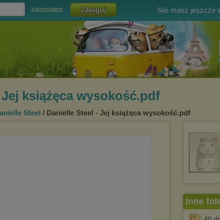
Nie masz jeszcze
zapomniałem
- Jej książęca wysokość.pdf
anielle Steel
/ Danielle Steel - Jej książęca wysokość.pdf
Inne fol
40 d