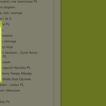
rodzić i nie zwariować PL
em bogiem
, lubi, szanuje
ę i Ja 3
wce PL
 PL
w butelce
ka stonoga
aty ninja
el Jackson - Życie Ikony -
or PL
Uszatek
rzyjaciel Hachiko PL
ularny Święty Mikołaj
e Matki,Nasi Ojcowie
kalni - Lektor PL
em i Mieczem
lotu PL