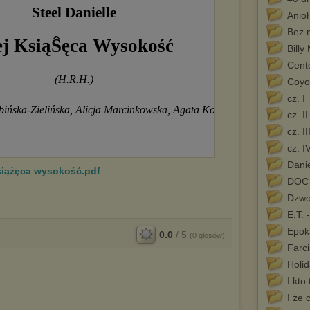
Anio
Bez 
Billy
Cente
Coyo
cz. I
cz. II
cz. II
cz. I
Danie
 książęca wysokość.pdf
DOC
Dzwo
E.T. 
Epok
0.0
/
5
(
0
głosów)
Farc
Holi
I kto
I że 