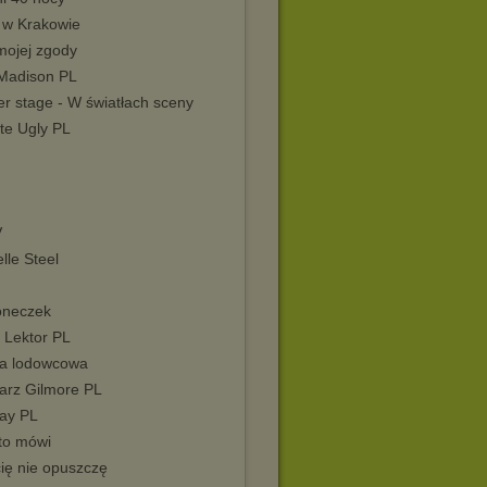
ł w Krakowie
mojej zgody
 Madison PL
r stage - W światłach sceny
te Ugly PL
I
V
lle Steel
neczek
- Lektor PL
a lodowcowa
iarz Gilmore PL
day PL
 to mówi
cię nie opuszczę