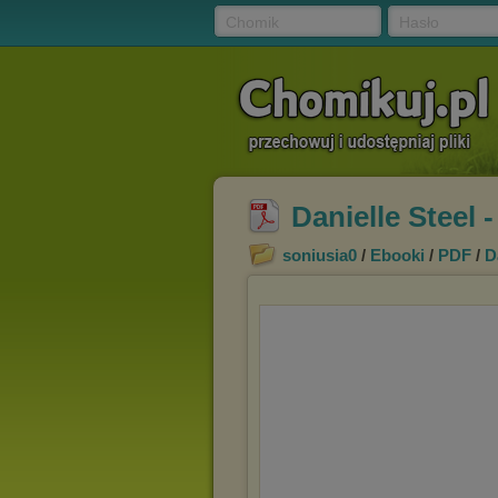
Chomik
Hasło
Danielle Steel 
soniusia0
/
Ebooki
/
PDF
/
D