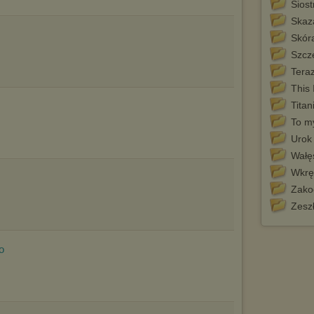
marketingowych).
Sios
Wyrażenie sprzeciwu spowoduje, że wyświetlana Ci reklama nie
Skaz
będzie dopasowana do Twoich preferencji, a będzie to reklama
Skóra
wyświetlona przypadkowo.
Szcz
Istnieje możliwość zmiany ustawień przeglądarki internetowej w
sposób uniemożliwiający przechowywanie plików cookies na
Tera
urządzeniu końcowym. Można również usunąć pliki cookies,
This 
dokonując odpowiednich zmian w ustawieniach przeglądarki
internetowej.
Titan
To m
Pełną informację na ten temat znajdziesz pod adresem
http://chomikuj.pl/PolitykaPrywatnosci.aspx
.
Urok
Wałęs
Wkrę
Zako
Zesz
so