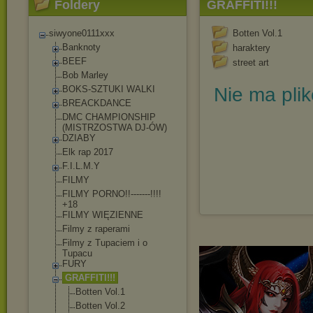
Foldery
GRAFFITI!!!
siwyone0111xxx
Botten Vol.1
Banknoty
haraktery
BEEF
street art
Bob Marley
BOKS-SZTUKI WALKI
Nie ma pli
BREACKDANCE
DMC CHAMPIONSHIP
(MISTRZOSTWA DJ-ÓW)
DZIABY
Elk rap 2017
F.I.L.M.Y
FILMY
FILMY PORNO!!-------!!!
!
+18
FILMY WIĘZIENNE
Filmy z raperami
Filmy z Tupaciem i o
Tupacu
FURY
GRAFFITI!!!
Botten Vol.1
Botten Vol.2