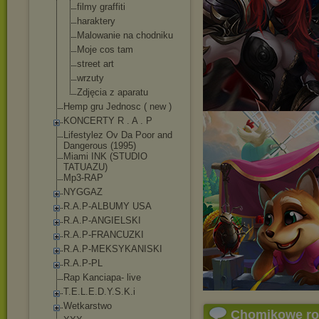
filmy graffiti
haraktery
Malowanie na chodniku
Moje cos tam
street art
wrzuty
Zdjęcia z aparatu
Hemp gru Jednosc ( new )
KONCERTY R . A . P
Lifestylez Ov Da Poor and
Dangerous (1995)
Miami INK (STUDIO
TATUAZU)
Mp3-RAP
NYGGAZ
R.A.P-ALBUMY USA
R.A.P-ANGIELSKI
R.A.P-FRANCUZKI
R.A.P-MEKSYKANISK
I
R.A.P-PL
Rap Kanciapa- live
T.E.L.E.D.Y.S.K.i
Wetkarstwo
Chomikowe r