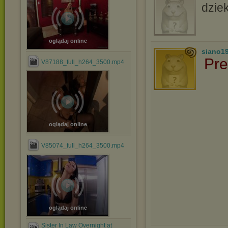
dzie
oglądaj online
siano1
Pre
V87188_full_h264_3500.mp4
oglądaj online
V85074_full_h264_3500.mp4
oglądaj online
Sister In Law Overnight at