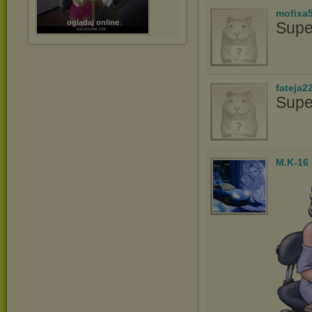
mofixa
oglądaj online
Supe
fateja2
Supe
M.K-16