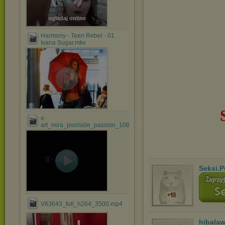
oglądaj online
Harmony - Teen Rebel - 01
Ivana Sugar.mkv
x-
art_mira_poolside_passion_1080.mov
Seksi.P
V83643_full_h264_3500.mp4
hibala