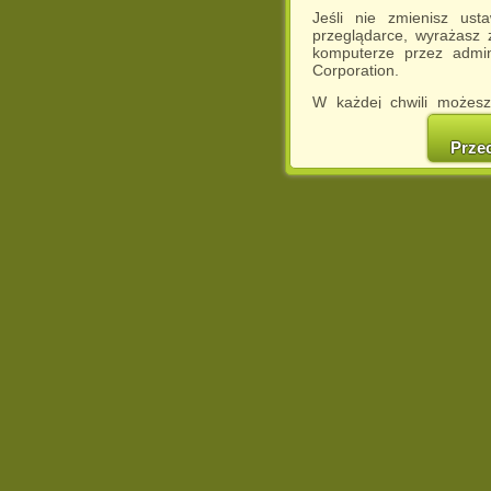
Jeśli nie zmienisz ust
przeglądarce, wyrażasz
komputerze przez admin
Corporation.
W każdej chwili możesz
cookies w swojej przeglą
w naszej Pol
Prze
http://chomikuj.pl/Polity
Jednocześnie informuje
może spowodować ogr
Chomikuj.pl.
W przypadku braku twojej
prosimy o opuszczenie se
Wykorzystanie plików c
(dostosowanie reklam do
działań marketingowych).
Wyrażenie sprzeciwu spo
będzie dopasowana do Tw
wyświetlona przypadkowo
Istnieje możliwość zmian
sposób uniemożliwiając
urządzeniu końcowym. M
dokonując odpowiednich