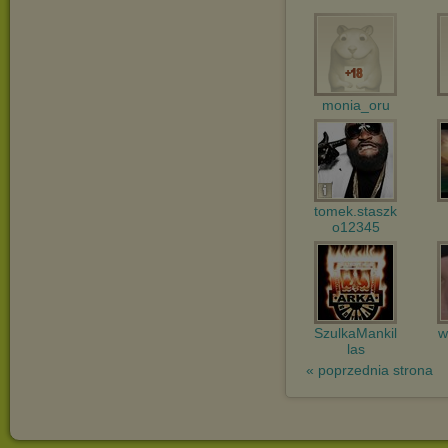
monia_oru
tomek.staszk
o12345
SzulkaMankil
w
las
« poprzednia strona