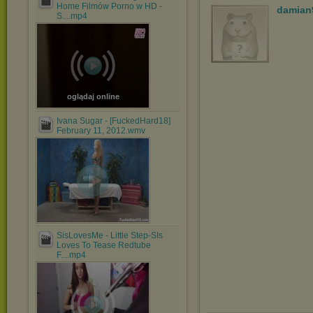
Home Filmów Porno w HD -
damian
S....mp4
oglądaj online
Ivana Sugar - [FuckedHard18]
February 11, 2012.wmv
SisLovesMe - Little Step-SIs
Loves To Tease Redtube
F....mp4