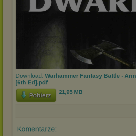
Download:
Warhammer Fantasy Battle - Arm
[6th Ed].pdf
21,95 MB
Pobierz
Komentarze: