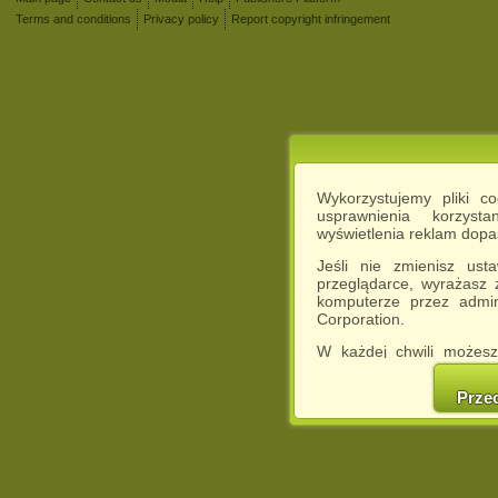
Terms and conditions
Privacy policy
Report copyright infringement
Wykorzystujemy pliki c
usprawnienia korzyst
wyświetlenia reklam dop
Jeśli nie zmienisz ust
przeglądarce, wyrażasz
komputerze przez admin
Corporation.
W każdej chwili możesz
cookies w swojej przeglą
w naszej Pol
Prze
http://chomikuj.pl/Polity
Jednocześnie informuje
może spowodować ogr
Chomikuj.pl.