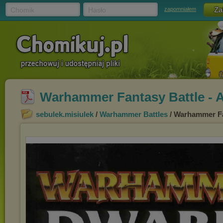
Chomik
Hasło
zapomniałem
Warhammer Fantasy Battle - A
sebulek.misiulek
/
Warhammer Battles
/ Warhammer Fan