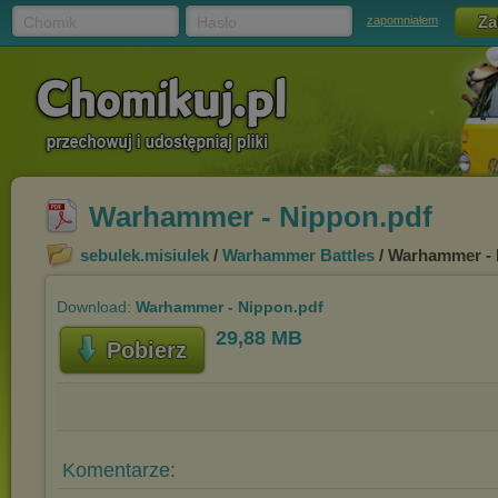
Chomik
Hasło
zapomniałem
Warhammer - Nippon.pdf
sebulek.misiulek
/
Warhammer Battles
/ Warhammer - 
Download:
Warhammer - Nippon.pdf
29,88 MB
Pobierz
Komentarze: