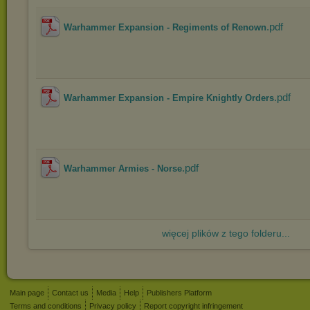
.pdf
Warhammer Expansion - Regiments of Renown
.pdf
Warhammer Expansion - Empire Knightly Orders
.pdf
Warhammer Armies - Norse
więcej plików z tego folderu...
Main page
Contact us
Media
Help
Publishers Platform
Terms and conditions
Privacy policy
Report copyright infringement