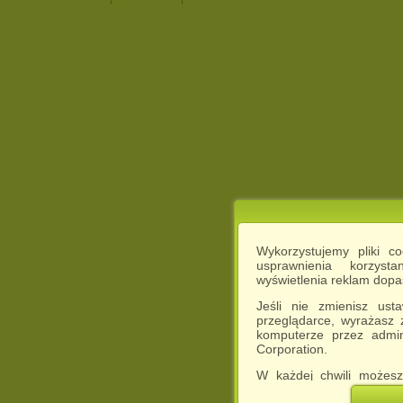
Wykorzystujemy pliki c
usprawnienia korzyst
wyświetlenia reklam dop
Jeśli nie zmienisz ust
przeglądarce, wyrażasz
komputerze przez admin
Corporation.
W każdej chwili możesz
cookies w swojej przeglą