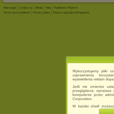
Main page
Contact us
Media
Help
Publishers Platform
Terms and conditions
Privacy policy
Report copyright infringement
Wykorzystujemy pliki c
usprawnienia korzyst
wyświetlenia reklam dop
Jeśli nie zmienisz ust
przeglądarce, wyrażasz
komputerze przez admin
Corporation.
W każdej chwili możesz
cookies w swojej przeglą