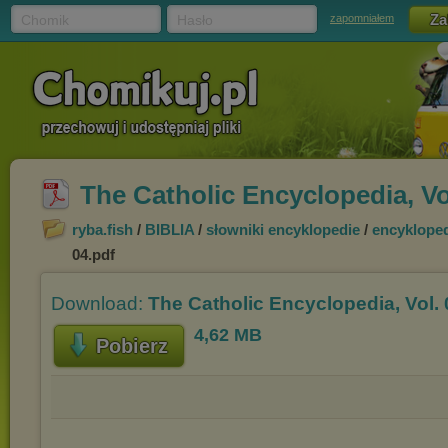
Chomik
Hasło
zapomniałem
The Catholic Encyclopedia, Vo
ryba.fish
/
BIBLIA
/
słowniki encyklopedie
/
encyklope
04.pdf
Download:
The Catholic Encyclopedia, Vol. 
4,62 MB
Pobierz