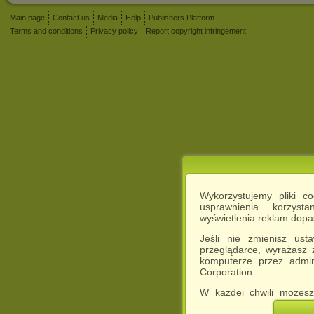
Main page
Contact us
Media
Help
Publishers Platform
Terms and conditions
Privacy policy
Report copyright infringement
Wykorzystujemy pliki c
usprawnienia korzyst
wyświetlenia reklam dop
Jeśli nie zmienisz ust
przeglądarce, wyrażasz
komputerze przez admin
Corporation.
W każdej chwili możesz
cookies w swojej przeglą