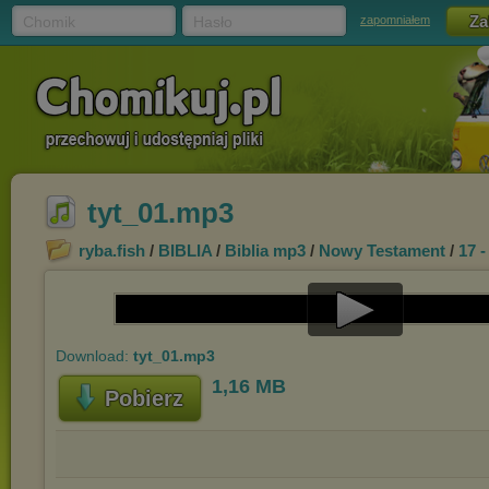
Chomik
Hasło
zapomniałem
tyt_01.mp3
ryba.fish
/
BIBLIA
/
Biblia mp3
/
Nowy Testament
/
17 -
Play
Download:
tyt_01.mp3
Video
1,16 MB
Pobierz