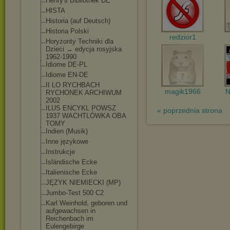
Henry's Bibliothek DE
HISTA
Historia (auf Deutsch)
Historia Polski
redzior1
Horyzonty Techniki dla
Dzieci → edycja rosyjska
1962-1990
Idiome DE-PL
Idiome EN-DE
II LO RYCHBACH
magik1966
N
RYCHONEK ARCHIWUM
2002
ILUS ENCYKL POWSZ
« poprzednia strona
1937 WACHTLÓWKA OBA
TOMY
Indien (Musik)
Inne językowe
Instrukcje
Isländische Ecke
Italienische Ecke
JĘZYK NIEMIECKI (MP)
Jumbo-Test 500 C2
Karl Weinhold, geboren und
aufgewachsen in
Reichenbach im
Eulengebirge