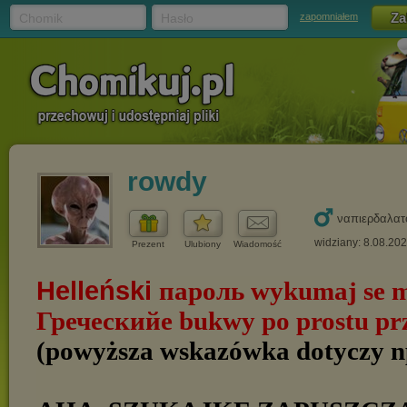
Chomik
Hasło
zapomniałem
rowdy
ναπιερδαλατ
widziany: 8.08.20
Prezent
Ulubiony
Wiadomość