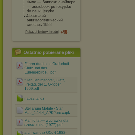
было — Записки снайпера
— audiobook po rosyjsku
do nauki języka
Советский
энциклопедический
словарь 1988
Pokazuj foldery i treści
Ostatnio pobierane pliki
Führer durch die Grafschaft
Glatz und das
Eulengebirge....pdf
''Der Gebirgsbote'', Glatz,
Freitag, der 1. Oktober
1909.pdf
naps2.tar.gz
Stellarium Mobile - Star
Map_1.14.4_APKPure.xapk
Mam 6 lat — wyprawka dla
sześciolatka (1977).pdf
archiwariusz OOJN 1982-