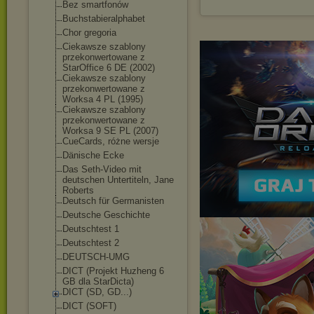
Bez smartfonów
Buchstabieralphab
et
Chor gregoria
Ciekawsze szablony
przekonwertowane z
StarOffice 6 DE (2002)
Ciekawsze szablony
przekonwertowane z
Worksa 4 PL (1995)
Ciekawsze szablony
przekonwertowane z
Worksa 9 SE PL (2007)
CueCards, różne wersje
Dänische Ecke
Das Seth-Video mit
deutschen Untertiteln, Jane
Roberts
Deutsch für Germanisten
Deutsche Geschichte
Deutschtest 1
Deutschtest 2
DEUTSCH-UMG
DICT (Projekt Huzheng 6
GB dla StarDicta)
DICT (SD, GD...)
DICT (SOFT)