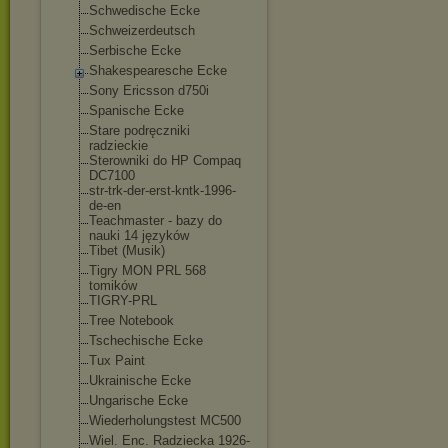
Schwedische Ecke
Schweizerdeutsch
Serbische Ecke
Shakespearesche Ecke
Sony Ericsson d750i
Spanische Ecke
Stare podręczniki
radzieckie
Sterowniki do HP Compaq
DC7100
str-trk-der-erst-
kntk-1996-
de-en
Teachmaster - bazy do
nauki 14 języków
Tibet (Musik)
Tigry MON PRL 568
tomików
TIGRY-PRL
Tree Notebook
Tschechische Ecke
Tux Paint
Ukrainische Ecke
Ungarische Ecke
Wiederholungstest MC500
Wiel. Enc. Radziecka 1926-