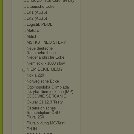
Linux Zorin 18 Core, 64 bity
Litauische Ecke
LK1 (Audio)
LK2 (Audio)
Logistik PL-DE
Matura
Mdict
MSI K8T NEO STERY
Neue deutsche
Rechtschreibung
Niederländische Ecke
Niemiecki - 1000 słów
NIEMIECKIE MEMY
Nokia 220
Norwegische Ecke
Ogólnopolska Olimpiada
Języka Niemieckiego (MP)
OJCOWIE SERCANIE
Okular 21.12.3 Testy
Österreichisches
Sprachdiplom ÖSD
Plural 250
Pluralbildung MC-Test
PNJN