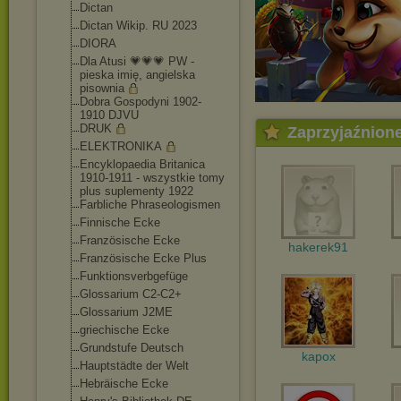
Dictan
Dictan Wikip. RU 2023
DIORA
Dla Atusi 💗💗💗 PW -
pieska imię, angielska
pisownia
Dobra Gospodyni 1902-
1910 DJVU
DRUK
Zaprzyjaźnion
ELEKTRONIKA
Encyklopaedia Britanica
1910-1911 - wszystkie tomy
plus suplementy 1922
Farbliche Phraseologismen
Finnische Ecke
Französische Ecke
hakerek91
Französische Ecke Plus
Funktionsverbgefü
ge
Glossarium C2-C2+
Glossarium J2ME
griechische Ecke
Grundstufe Deutsch
kapox
Hauptstädte der Welt
Hebräische Ecke