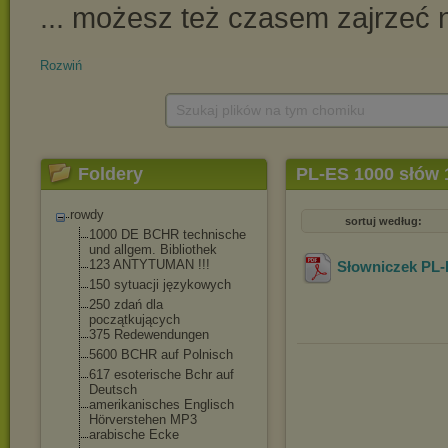
Rozwiń
Szukaj plików na tym chomiku
Foldery
PL-ES 1000 słów 
rowdy
sortuj według:
1000 DE BCHR technische
und allgem. Bibliothek
123 ANTYTUMAN !!!
Słowniczek PL
150 sytuacji językowych
250 zdań dla
początkujących
375 Redewendungen
5600 BCHR auf Polnisch
617 esoterische Bchr auf
Deutsch
amerikanisches Englisch
Hörverstehen MP3
arabische Ecke