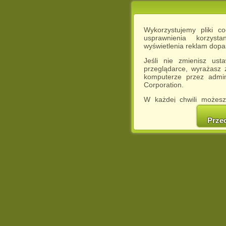
Wykorzystujemy pliki c
usprawnienia korzyst
wyświetlenia reklam dop
Jeśli nie zmienisz ust
przeglądarce, wyrażasz
komputerze przez admin
Corporation.
W każdej chwili możesz
cookies w swojej przeglą
w naszej Pol
Prze
http://chomikuj.pl/Polity
Jednocześnie informuje
może spowodować ogr
Chomikuj.pl.
W przypadku braku twojej
prosimy o opuszczenie se
Wykorzystanie plików c
(dostosowanie reklam do
działań marketingowych).
Wyrażenie sprzeciwu spo