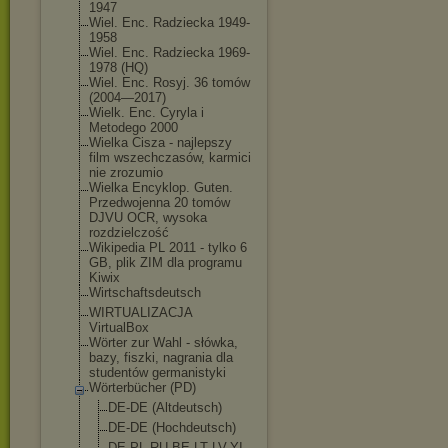
1947
Wiel. Enc. Radziecka 1949-
1958
Wiel. Enc. Radziecka 1969-
1978 (HQ)
Wiel. Enc. Rosyj. 36 tomów
(2004—2017)
Wielk. Enc. Cyryla i
Metodego 2000
Wielka Cisza - najlepszy
film wszechczasów, karmici
nie zrozumio
Wielka Encyklop. Guten.
Przedwojenna 20 tomów
DJVU OCR, wysoka
rozdzielczość
Wikipedia PL 2011 - tylko 6
GB, plik ZIM dla programu
Kiwix
Wirtschaftsdeutsc
h
WIRTUALIZACJA
VirtualBox
Wörter zur Wahl - słówka,
bazy, fiszki, nagrania dla
studentów germanistyki
Wörterbücher (PD)
DE-DE (Altdeutsch)
DE-DE (Hochdeutsch)
DE-PL-RU-BE-LT
-LV-YI