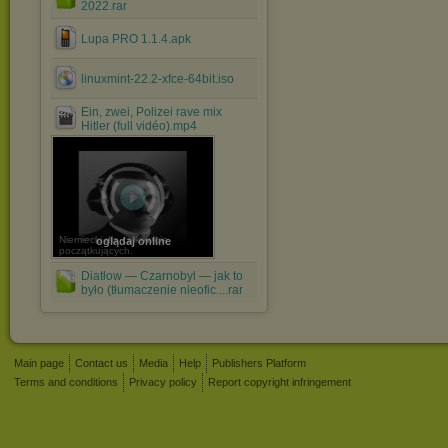
2022.rar
Lupa PRO 1.1.4.apk
linuxmint-22.2-xfce-64bit.iso
Ein, zwei, Polizei rave mix
Hitler (full vidéo).mp4
Niemiecki dla całkowicie
oglądaj online
początkujących.
Diatłow — Czarnobyl — jak to
było (tłumaczenie nieofic....rar
Main page
Contact us
Media
Help
Publishers Platform
Terms and conditions
Privacy policy
Report copyright infringement