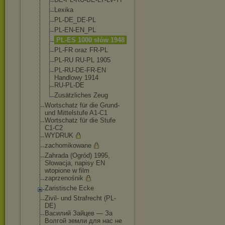
Lexika
PL-DE_DE-PL
PL-EN-EN_PL
PL-ES 1000 słów 1948
PL-FR oraz FR-PL
PL-RU RU-PL 1905
PL-RU-DE-FR-EN
Handlowy 1914
RU-PL-DE
Zusätzliches Zeug
Wortschatz für die Grund-
und Mittelstufe A1-C1
Wortschatz für die Stufe
C1-C2
WYDRUK
zachomikowane
Zahrada (Ogród) 1995,
Słowacja, napisy EN
wtopione w film
zaprzenośnik
Zaristische Ecke
Zivil- und Strafrecht (PL-
DE)
Василий Зайцев — За
Волгой земли для нас не