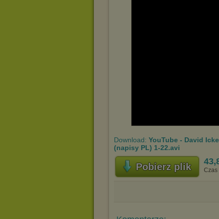
Download:
YouTube - David Icke
(napisy PL) 1-22.avi
43,
Pobierz plik
Czas 