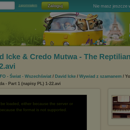
Nie masz jeszcze
zapomniałem
d Icke & Credo Mutwa - The Reptilian
2.avi
FO - Świat - Wszechświat
/
David Icke
/
Wywiad z szamanem
/ Y
a - Part 1 (napisy PL) 1-22.avi
be loaded, either because the server or
 because the format is not supported.