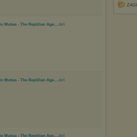
Wyrażenie sprzeciwu spowoduje, że wyświetlana Ci reklama nie
ZAGI
będzie dopasowana do Twoich preferencji, a będzie to reklama
wyświetlona przypadkowo.
Istnieje możliwość zmiany ustawień przeglądarki internetowej w
.avi
o Mutwa - The Reptilian Age...
sposób uniemożliwiający przechowywanie plików cookies na
urządzeniu końcowym. Można również usunąć pliki cookies,
dokonując odpowiednich zmian w ustawieniach przeglądarki
internetowej.
Pełną informację na ten temat znajdziesz pod adresem
http://chomikuj.pl/PolitykaPrywatnosci.aspx
.
.avi
o Mutwa - The Reptilian Age...
.avi
o Mutwa - The Reptilian Age...