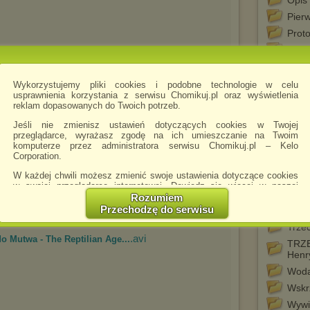
Opis 
Pierw
Prot
Prze
Rein
Relig
Wykorzystujemy pliki cookies i podobne technologie w celu
usprawnienia korzystania z serwisu Chomikuj.pl oraz wyświetlenia
Sied
reklam dopasowanych do Twoich potrzeb.
.avi
o Mutwa - The Reptilian Age...
Stwo
Jeśli nie zmienisz ustawień dotyczących cookies w Twojej
Swed
przeglądarce, wyrażasz zgodę na ich umieszczanie na Twoim
komputerze przez administratora serwisu Chomikuj.pl – Kelo
Swia
Corporation.
Tajne
W każdej chwili możesz zmienić swoje ustawienia dotyczące cookies
Tema
w swojej przeglądarce internetowej. Dowiedz się więcej w naszej
Polityce Prywatności -
http://chomikuj.pl/PolitykaPrywatnosci.aspx
.
Rozumiem
Teol
Przechodzę do serwisu
prze
Jednocześnie informujemy że zmiana ustawień przeglądarki może
spowodować ograniczenie korzystania ze strony Chomikuj.pl.
Trzec
.avi
o Mutwa - The Reptilian Age...
TRZ
W przypadku braku twojej zgody na akceptację cookies niestety
Henr
prosimy o opuszczenie serwisu chomikuj.pl.
Woda
Wykorzystanie plików cookies
przez
Zaufanych Partnerów
(dostosowanie reklam do Twoich potrzeb, analiza skuteczności działań
Wskr
marketingowych).
Wywi