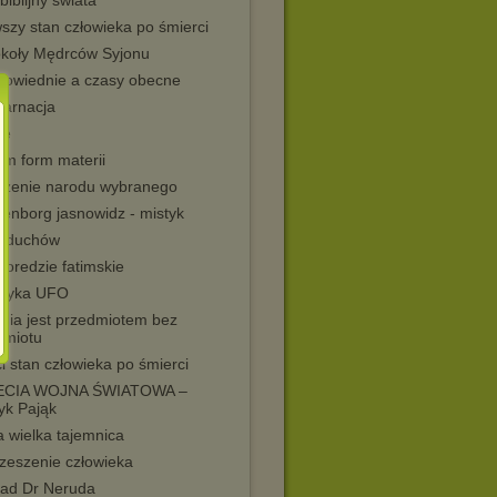
biblijny swiata
szy stan człowieka po śmierci
okoły Mędrców Syjonu
powiednie a czasy obecne
karnacja
ie
em form materii
rzenie narodu wybranego
enborg jasnowidz - mistyk
t duchów
 oredzie fatimskie
tyka UFO
ogia jest przedmiotem bez
dmiotu
i stan człowieka po śmierci
ECIA WOJNA ŚWIATOWA –
yk Pająk
 wielka tajemnica
zeszenie człowieka
ad Dr Neruda