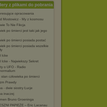
dery z plikami do pobrania
teresujące opracowania
ld Mostowicz - My z kosmosu
wie To Nie Fikcja
iek po śmierci jest taki jak jego
wiek po śmierci posiada postać
iek po śmierci posiada wszelkie
ły
 Icke
 Icke - Najwiekszy Sekret
ty o UFO - Radio
normalium
 stan człowieka po śmierci
izm Prawdy
a - dwie siostry Łucje
a inaczej
men Bruno Groeninga
SZNI PAPIEŻE – Eric Lacanau