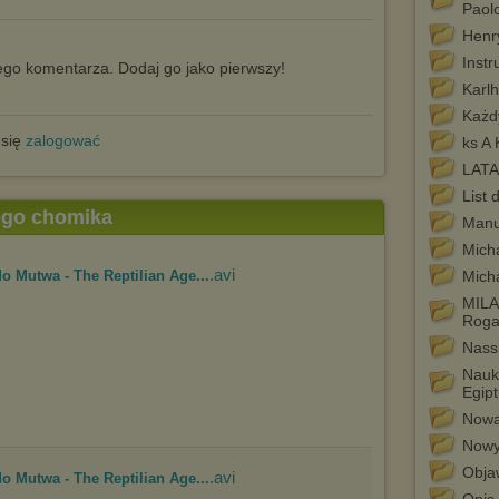
Paol
Henr
Instr
go komentarza. Dodaj go jako pierwszy!
Karl
Każd
 się
zalogować
ks A
LATA
List 
tego chomika
Manu
Mich
.avi
o Mutwa - The Reptilian Age...
Mich
MILA
Roga
Nass
Nauk
Egip
Nowa 
Nowy
Obja
.avi
o Mutwa - The Reptilian Age...