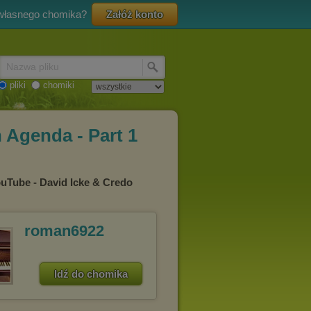
 własnego chomika?
Załóż konto
Nazwa pliku
pliki
chomiki
 Agenda - Part 1
ouTube - David Icke & Credo
roman6922
Idź do chomika