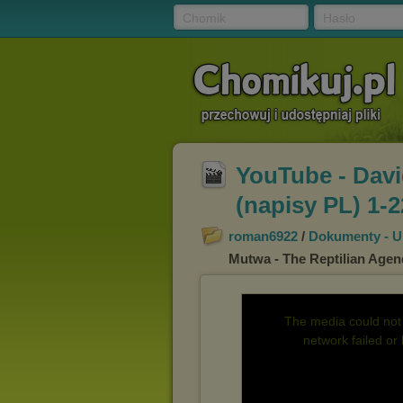
Chomik
Hasło
YouTube - Davi
(napisy PL) 1-2
roman6922
/
Dokumenty - U
Mutwa - The Reptilian Agend
The media could not 
network failed or