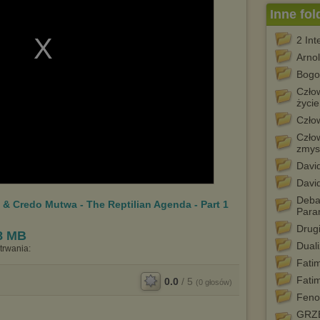
Inne fol
2 In
Arno
Bogo
Człow
życie
Czło
Człow
zmys
David
David
Deba
 & Credo Mutwa - The Reptilian Agenda - Part 1
Para
Drugi
8 MB
Dual
trwania:
Fatim
Fatim
0.0
/
5
(
0
głosów)
Feno
GRZE