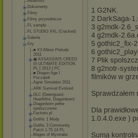
Albatross
Dokumenty
1 G2NK.
Filmy
2 DarkSaga-1.
Filmy przyrodnicze
FL sample
3 g2mdk-2.6_s
FL STUDIO XXL (Cracked)
4 g2mdk-2.6a.
Galeria
5 gothic2_fix-
Gry
■ X3 Albion Prelude
6 gothic2_play
2011
7 Plik spolsz
▣ ASSASSIN'S CREED
III ULTIMATE EDITION
8 g2notr-syste
PL [ 2013 ] PC
■ Dragon Age I
filmików w grz
Początek
Agrar Simulator 2011
ARK Survival Evolved
Sprawdzałem na
DLC (Dawnguard,
Hearthfire, Dragonborn)
Dragonborn pełne
spolszczenie
Dla prawidłow
Factorio pl
1.0.4.0.exe ) 
Gothic 1 Mody
Gothic 3 Community
Patch 1.75 14 PL
Suma kontrol
Mages of Mystralia