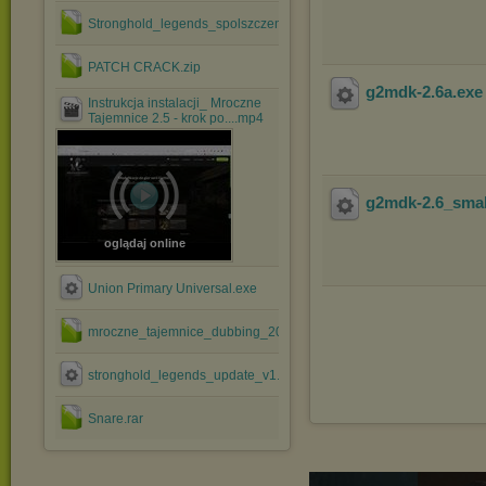
Stronghold_legends_spolszczenie.rar
PATCH CRACK.zip
g2mdk-2.6a
.ex
Instrukcja instalacji_ Mroczne
Tajemnice 2.5 - krok po....mp4
g2mdk-2.6_smal
oglądaj online
Union Primary Universal.exe
mroczne_tajemnice_dubbing_202.zip
stronghold_legends_update_v1.2.exe
Snare.rar