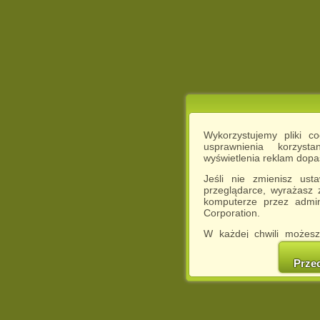
Wykorzystujemy pliki c
usprawnienia korzyst
wyświetlenia reklam dop
Jeśli nie zmienisz ust
przeglądarce, wyrażasz
komputerze przez admin
Corporation.
W każdej chwili możesz
cookies w swojej przeglą
w naszej Pol
Prze
http://chomikuj.pl/Polity
Jednocześnie informuje
może spowodować ogr
Chomikuj.pl.