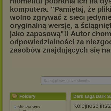
Szukaj plików na tym chomiku
Foldery
Dark saga Dark S
Kolejność insta
robertboanerges