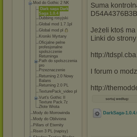
Mod do Gothic 2 NK
Suma kontrol
Dark saga Dark
D54A4376B3B
Saga 1.0.4
Dubbing rosyjski
Global mod 1.7.1pl
Jeżeli ktoś ma
Global mod pl
Kroniki Myrtany
Linki do stron
Oficjalne pelne
profesjonal
ne
spolszczeni
e
http://tdspl.cb
Returninga
Path do spolszczeni
a
pro
I forum o modz
Przeznaczen
ie
Returning 2.0 Nowy
Balans
Returning 2.0 PL
http://themod
TexturePack
_video pl
Vurt's Gothic II
sortuj według:
Texture Pack.7z
Złote Wrota
DarkSaga-1.0.4.
Mody do Morrowinda
Mody do Obliviona
Pillars of Eternity
Risen 3 PL (napisy)