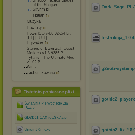
Shadow Tactics Blades
of the Shogun
Dark_Saga_PL-1
Skyrim pl
Tiguan
Muzyka
Playlisty
PowerISO v4.8 32x64 bit
Instrukcja_1.0.
[PL] [FULL]
Prywatne
Stones of Barenziah Quest
Markers v1.3.9385 PL
Tytanis - The Ultimate Mod
v1.02 PL
Win 7
g2notr-systemp
zachomikowane
Ostatnio pobierane pliki
gothic2_playerki
Świątynia Pierwotnego Zła
PL.zip
GD3D11-17.8-rev.SK7.zip
gothic2_fix-2.6.
Union 1.0m.exe