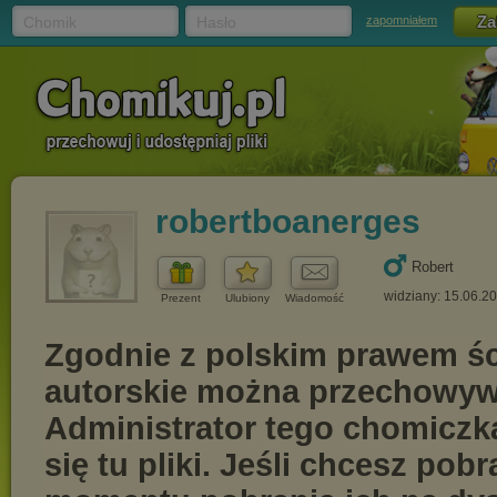
Chomik
Hasło
zapomniałem
robertboanerges
Robert
widziany: 15.06.2
Prezent
Ulubiony
Wiadomość