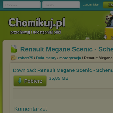
Chomik
Hasło
zapomniałem
Renault Megane Scenic - Sche
robert75
/
Dokumenty
/
motoryzacja
/ Renault Megane 
Download:
Renault Megane Scenic - Schemat
35,85 MB
Pobierz
Komentarze: