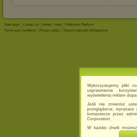
Main page
Contact us
Media
Help
Publishers Platform
Terms and conditions
Privacy policy
Report copyright infringement
Wykorzystujemy pliki c
usprawnienia korzyst
wyświetlenia reklam dop
Jeśli nie zmienisz ust
przeglądarce, wyrażasz
komputerze przez admin
Corporation.
W każdej chwili możesz
cookies w swojej przeglą