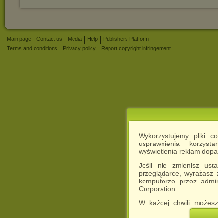
Main page
Contact us
Media
Help
Publishers Platform
Terms and conditions
Privacy policy
Report copyright infringement
Wykorzystujemy pliki c
usprawnienia korzyst
wyświetlenia reklam dop
Jeśli nie zmienisz ust
przeglądarce, wyrażasz
komputerze przez admin
Corporation.
W każdej chwili możesz
cookies w swojej przeglą