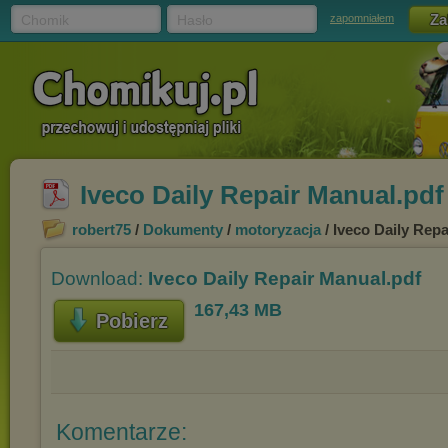
Chomik
Hasło
zapomniałem
Iveco Daily Repair Manual.pdf
robert75
/
Dokumenty
/
motoryzacja
/ Iveco Daily Rep
Download:
Iveco Daily Repair Manual.pdf
167,43 MB
Pobierz
Komentarze: