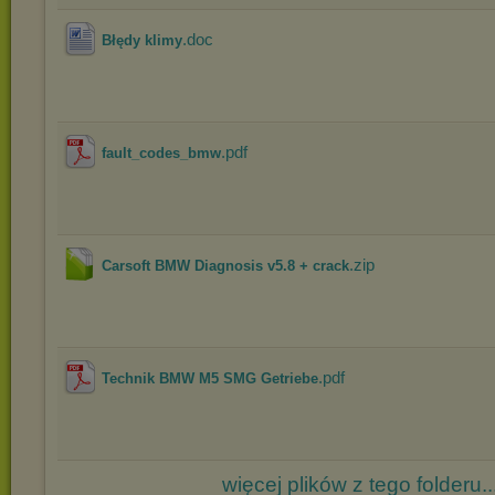
.doc
Błędy klimy
.pdf
fault_codes_bmw
.zip
Carsoft BMW Diagnosis v5.8 + crack
.pdf
Technik BMW M5 SMG Getriebe
więcej plików z tego folderu..