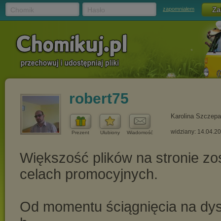
Chomik
Hasło
zapomniałem
robert75
Karolina Szczepa
widziany: 14.04.2
Prezent
Ulubiony
Wiadomość