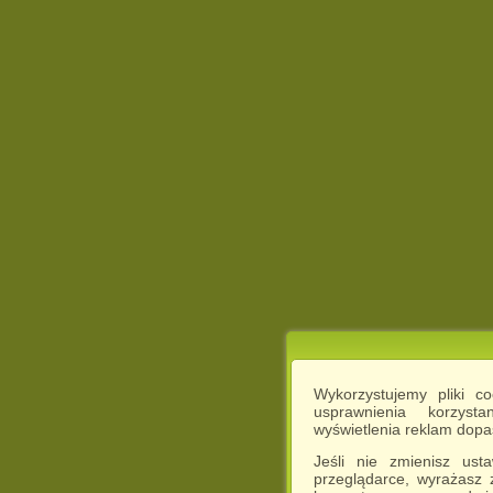
Wykorzystujemy pliki c
usprawnienia korzyst
wyświetlenia reklam dop
Jeśli nie zmienisz ust
przeglądarce, wyrażasz