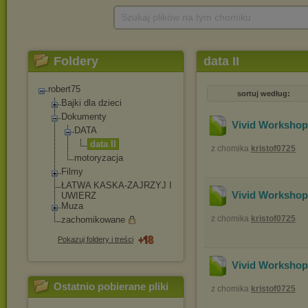
Szukaj plików na tym chomiku
Foldery
data II
robert75
sortuj według:
Bajki dla dzieci
Dokumenty
Vivid Workshop
DATA
data II
z chomika
kristof0725
motoryzacja
Filmy
ŁATWA KASKA-ZAJRZYJ I
Vivid Workshop
UWIERZ
Muza
z chomika
kristof0725
zachomikowane
Pokazuj foldery i treści
Vivid Workshop
Ostatnio pobierane pliki
z chomika
kristof0725