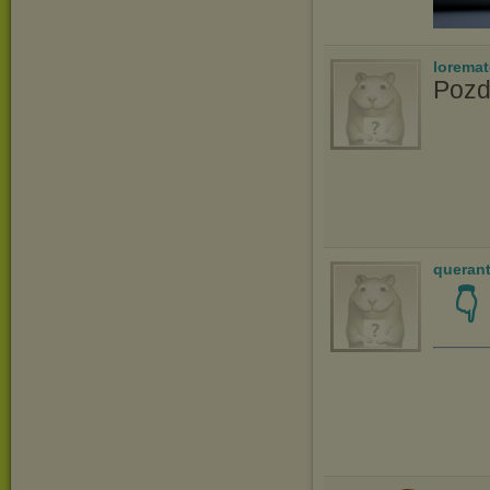
lorema
Pozd
queran
👇