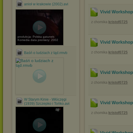
anioł w krakowie (2002).avi
Vivid Workshop
z chomika
kristof0725
produkcja: Polska gatunek:
Komedia data premiery: 2002
Vivid Workshop
...
z chomika
kristof0725
Baśń o ludziach z tąd.rmvb
Vivid Workshop
z chomika
kristof0725
W Starym Kinie - Włóczęgi
Vivid Workshop
(1939) Szczepko i Tońko.avi
z chomika
kristof0725
Vivid Workshop