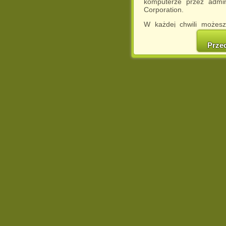
komputerze przez admin
Corporation.
W każdej chwili możesz
cookies w swojej przeglą
w naszej Pol
Prze
http://chomikuj.pl/Polity
Jednocześnie informuje
może spowodować ogr
Chomikuj.pl.
W przypadku braku twojej
prosimy o opuszczenie se
Wykorzystanie plików c
(dostosowanie reklam do
działań marketingowych).
Wyrażenie sprzeciwu spo
będzie dopasowana do Tw
wyświetlona przypadkowo
Istnieje możliwość zmian
sposób uniemożliwiając
urządzeniu końcowym. M
dokonując odpowiednich
internetowej.
Pełną informację na 