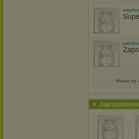
wijedo
Supe
pahaha
Zapr
Musisz się
Zaprzyjaźnion