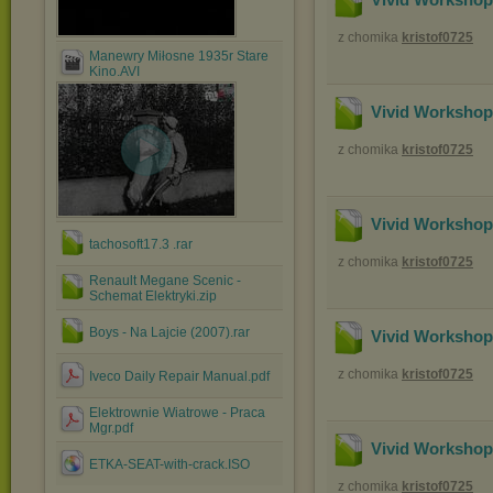
z chomika
kristof0725
Manewry Miłosne 1935r Stare
Kino.AVI
Vivid Workshop
z chomika
kristof0725
Vivid Workshop
tachosoft17.3 .rar
z chomika
kristof0725
Renault Megane Scenic -
Schemat Elektryki.zip
Boys - Na Lajcie (2007).rar
Vivid Workshop
z chomika
kristof0725
Iveco Daily Repair Manual.pdf
Elektrownie Wiatrowe - Praca
Mgr.pdf
Vivid Workshop
ETKA-SEAT-with-crack.ISO
z chomika
kristof0725