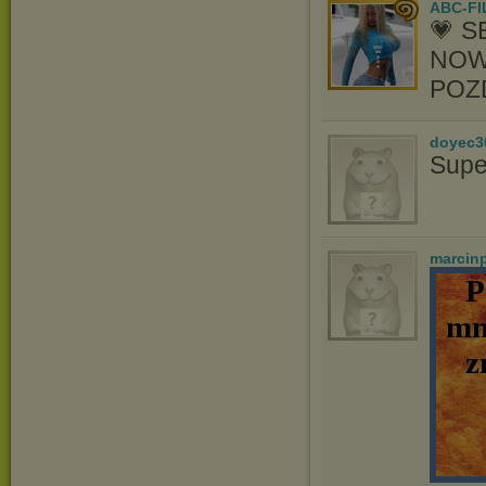
ABC-FI
💗 
NOWO
POZ
doyec3
Supe
marcin
P
mn
z