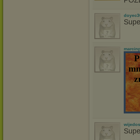
POZ
doyec3
Supe
marcin
P
mn
z
wijedo
Supe