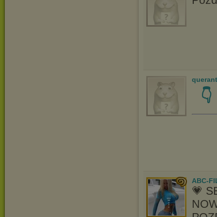
queran
👇
ABC-FI
💗 
NOWO