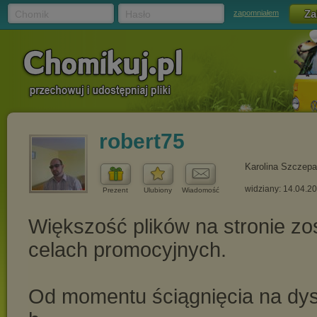
Chomik
Hasło
zapomniałem
robert75
Karolina Szczepa
widziany: 14.04.2
Prezent
Ulubiony
Wiadomość