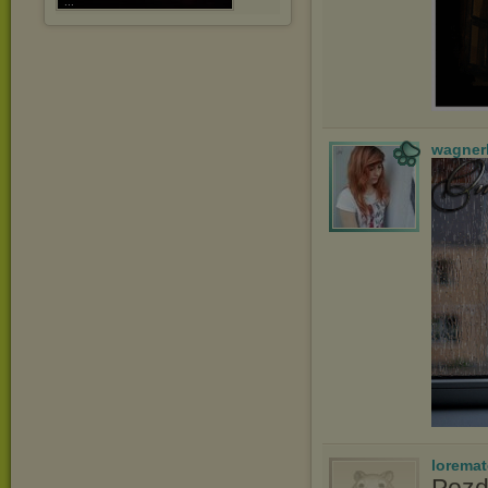
...
wagner
lorema
Pozd