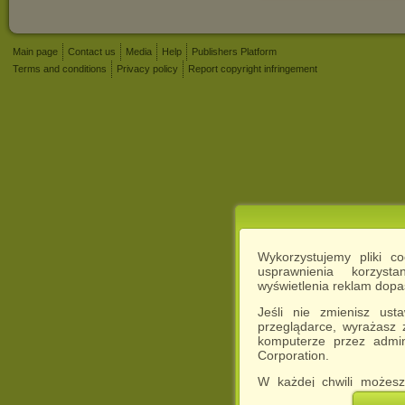
Main page
Contact us
Media
Help
Publishers Platform
Terms and conditions
Privacy policy
Report copyright infringement
Wykorzystujemy pliki c
usprawnienia korzyst
wyświetlenia reklam dop
Jeśli nie zmienisz ust
przeglądarce, wyrażasz
komputerze przez admin
Corporation.
W każdej chwili możesz
cookies w swojej przeglą