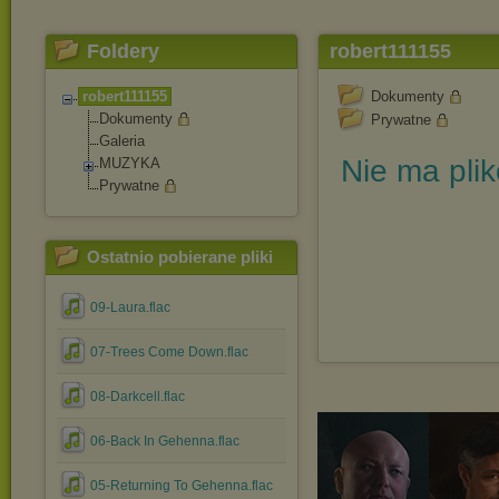
Foldery
robert111155
robert111155
Dokumenty
Dokumenty
Prywatne
Galeria
Nie ma pli
MUZYKA
Prywatne
Ostatnio pobierane pliki
09-Laura.flac
07-Trees Come Down.flac
08-Darkcell.flac
06-Back In Gehenna.flac
05-Returning To Gehenna.flac