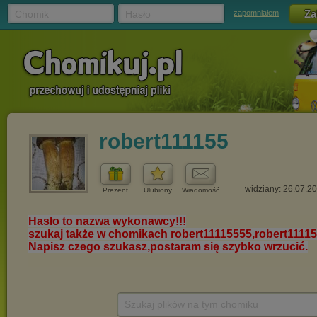
Chomik
Hasło
zapomniałem
robert111155
widziany: 26.07.2
Prezent
Ulubiony
Wiadomość
Szukaj plików na tym chomiku