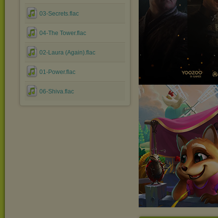
03-Secrets.flac
04-The Tower.flac
02-Laura (Again).flac
01-Power.flac
06-Shiva.flac