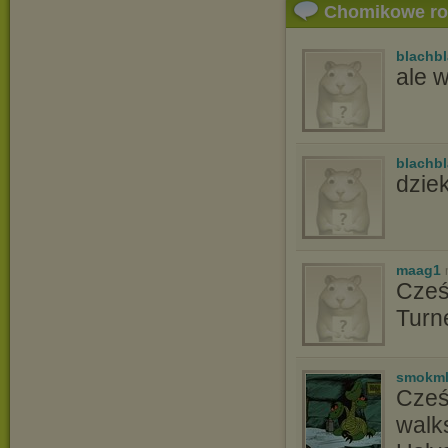
Chomikowe r
blachb
ale 
blachb
dzie
maag1
Cześ
Turn
smokml
Cześ
walk