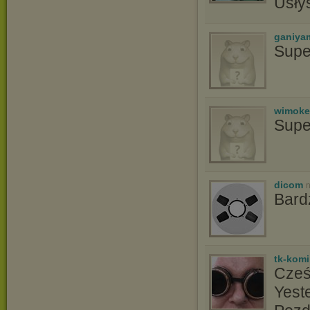
Usły
ganiya
Supe
wimoke
Supe
dicom
n
Bardz
tk-kom
Cześ
Yest