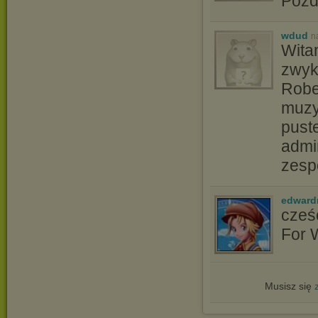
Poz
wdud
n
Wita
zwyk
Robe
muzy
pust
admi
zesp
edward
cześ
For 
Musisz się