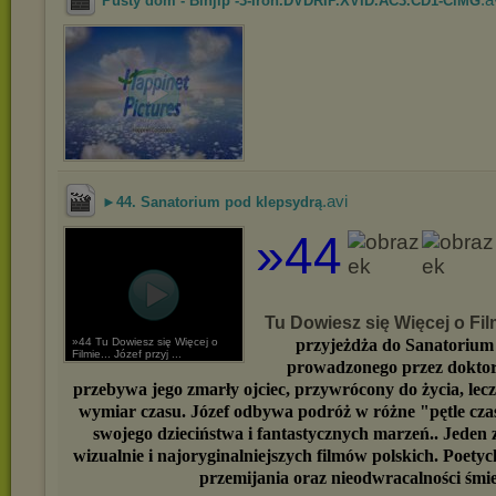
Pusty dom - Binjip -3-Iron.DVDRIP.XVID.AC3.CD1-CiMG
.avi
►44. Sanatorium pod klepsydrą
»44
Tu Dowiesz się Więcej o Film
przyjeżdża do Sanatorium
»44 Tu Dowiesz się Więcej o
Filmie... Józef przyj ...
prowadzonego przez doktor
przebywa jego zmarły ojciec, przywrócony do życia, lecz
wymiar czasu. Józef odbywa podróż w różne "pętle czas
swojego dzieciństwa i fantastycznych marzeń.. Jeden 
wizualnie i najoryginalniejszych filmów polskich. Poetyc
przemijania oraz nieodwracalności śmie