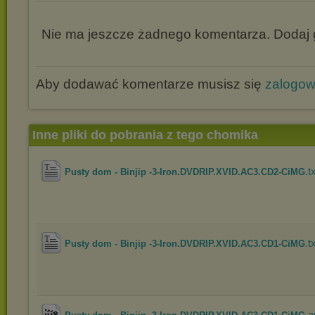
Nie ma jeszcze żadnego komentarza. Dodaj g
Aby dodawać komentarze musisz się
zalogo
Inne pliki do pobrania z tego chomika
.t
Pusty dom - Binjip -3-Iron.DVDRIP.XVID.AC3.CD2-CiMG
.t
Pusty dom - Binjip -3-Iron.DVDRIP.XVID.AC3.CD1-CiMG
.a