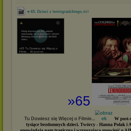
.avi
►65. Dzieci z leningradzkiego
»65 Tu Dowiesz się Więcej o
Filmie... W post-so ...
»65
Tu Dowiesz się Więcej o Filmie...
W post-s
tysiące bezdomnych dzieci. Twórcy - Hanna Polak i A
opowiadają nam tragiczną i wzruszającą opowieść o AID