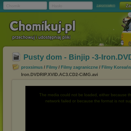
Chomik
Hasło
zapomniałem
Pusty dom - Binjip -3-Iron.D
proxsimus
/
Filmy
/
Filmy zagraniczne
/
Filmy Koreańs
Iron.DVDRIP.XVID.AC3.CD2-CiMG.avi
The media could not be loaded, either because th
network failed or because the format is not su