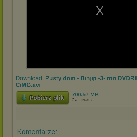
Download:
Pusty dom - Binjip -3-Iron.DVDR
CiMG.avi
700,57 MB
Pobierz plik
Czas trwania:
Komentarze: