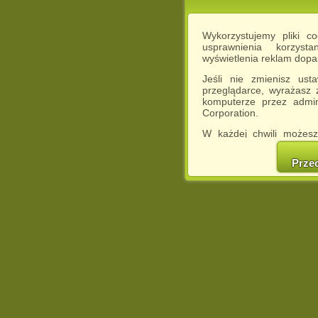
Wykorzystujemy pliki c
usprawnienia korzyst
wyświetlenia reklam dop
Jeśli nie zmienisz ust
przeglądarce, wyrażasz
komputerze przez admin
Corporation.
W każdej chwili możesz
cookies w swojej przeglą
w naszej Pol
Prze
http://chomikuj.pl/Polity
Jednocześnie informuje
może spowodować ogr
Chomikuj.pl.
W przypadku braku twojej
prosimy o opuszczenie se
Wykorzystanie plików c
(dostosowanie reklam do
działań marketingowych).
Wyrażenie sprzeciwu spo
będzie dopasowana do Tw