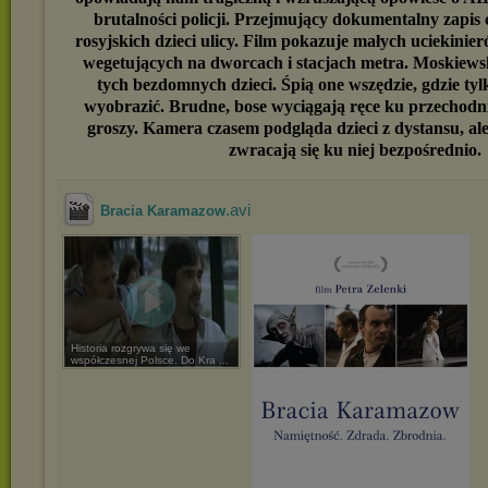
brutalności policji. Przejmujący dokumentalny zapis 
rosyjskich dzieci ulicy. Film pokazuje małych uciekini
wegetujących na dworcach i stacjach metra. Moskiewsk
tych bezdomnych dzieci. Śpią one wszędzie, gdzie tyl
wyobrazić. Brudne, bose wyciągają ręce ku przechodn
groszy. Kamera czasem podgląda dzieci z dystansu, al
zwracają się ku niej bezpośrednio.
.avi
Bracia Karamazow
Historia rozgrywa się we
współczesnej Polsce. Do Kra ...