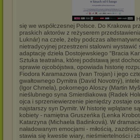
H
się we współczesnej Polsce. Do Krakowa pr
praskich aktorów z reżyserem przedstawien
Luknár) na czele, żeby podczas alternatywne
nietradycyjnej przestrzeni stalowni wystawić
adaptację dzieła Dostojewskiego "Bracia K
Sztuka teatralna, której podstawą jest doch
sprawie ojcobójstwa, opowiada historię rozpu
Fiodora Karamazowa (Ivan Trojan) i jego czt
gwałtownego Dymitra (David Novotný), intele
(Igor Chmela), pokornego Aloszy (Martin Myši
nieślubnego syna Smierdiakowa (Radek Holu
ojca i sprzeniewierzenie pieniędzy zostaje o
najstarszy syn Dymitr. W historię wplątane s
kobiety - namiętna Gruszeńka (Lenka Kroboto
Katarzyna (Michaela Badinková). W dramacie
naładowanym emocjami - miłością, zazdrości
stawia się kwestie wiary, nieśmiertelności i z