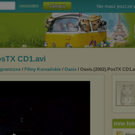
Nie masz jeszcze
zapomniałem
osTX CD1.avi
agraniczne
/
Filmy Koreańskie
/
Oasis
/ Oasis.(2002).PosTX CD1.a
Inne fol
Alicj