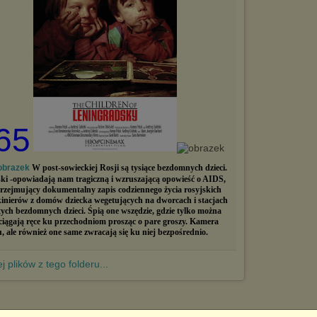
65
W post-sowieckiej Rosji są tysiące bezdomnych dzieci.
ski -opowiadają nam tragiczną i wzruszającą opowieść o AIDS,
. Przejmujący dokumentalny zapis codziennego życia rosyjskich
ekinierów z domów dziecka wegetujących na dworcach i stacjach
tych bezdomnych dzieci. Śpią one wszędzie, gdzie tylko można
ciągają ręce ku przechodniom prosząc o pare groszy. Kamera
, ale również one same zwracają się ku niej bezpośrednio.
j plików z tego folderu...