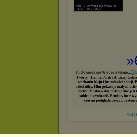
»65 Tu Dowiesz się Więcej o
Filmie... W post-so ...
»
Tu Dowiesz się Więcej o Filmie...
Twórcy - Hanna Polak i Andrzej Celiń
wąchaniu kleju i brutalności policji
dzieci ulicy. Film pokazuje małych uci
metra. Moskiewskie metro pełne jest 
sobie to wyobrazić. Brudne, bose wy
czasem podgląda dzieci z dystansu
więce