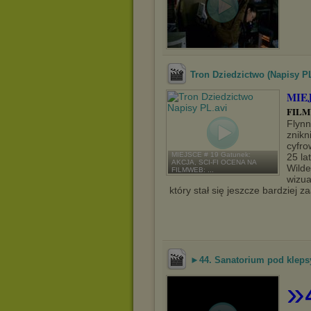
Tron Dziedzictwo (Napisy P
MIEJ
FILM
Flynn
znikn
cyfro
MIEJSCE # 19 Gatunek:
25 la
AKCJA, SCI-FI OCENA NA
Wilde
FILMWEB: ...
wizua
który stał się jeszcze bardziej
►44. Sanatorium pod kleps
»