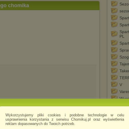
Sezo
tego chomika
sezo
Spar
Spar
Spar
PL
Spar
Spraw
Szog
Taje
Take
TER
V
Vares
Wygn
Xena
Xena
Wykorzystujemy pliki cookies i podobne technologie w celu
2 pl
usprawnienia korzystania z serwisu Chomikuj.pl oraz wyświetlenia
reklam dopasowanych do Twoich potrzeb.
Z rub