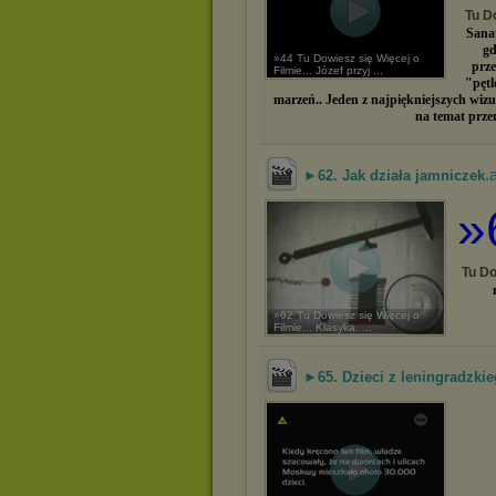
Tu Do
Sana
gd
»44 Tu Dowiesz się Więcej o
prze
Filmie... Józef przyj ...
"pętl
marzeń.. Jeden z najpiękniejszych wizua
na temat przem
.
►62. Jak działa jamniczek
»
Tu Do
»62 Tu Dowiesz się Więcej o
Filmie... Klasyka. ...
►65. Dzieci z leningradzki