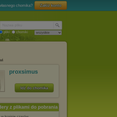
 własnego chomika?
Załóż konto
Nazwa pliku
pliki
chomiki
vi
proxsimus
Idź do chomika
dery z plikami do pobrania
a w krainie czarów