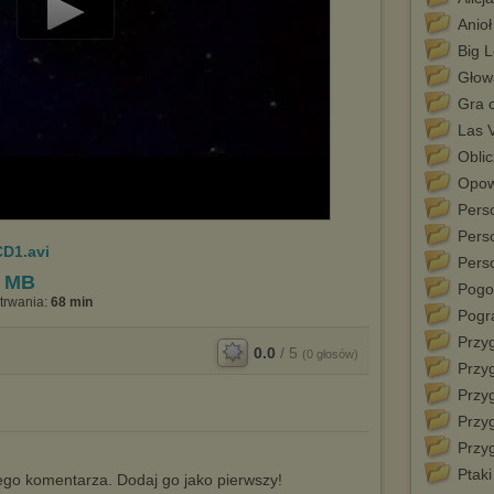
Anioł
Play
Big 
Video
Głow
Gra 
Las 
Oblic
Opowi
Perso
Perso
CD1.avi
Perso
1 MB
Pogo
trwania:
68 min
Pogr
Przyg
0.0
/
5
(
0
głosów)
Przyg
Przyg
Przy
Przy
Ptaki
go komentarza. Dodaj go jako pierwszy!