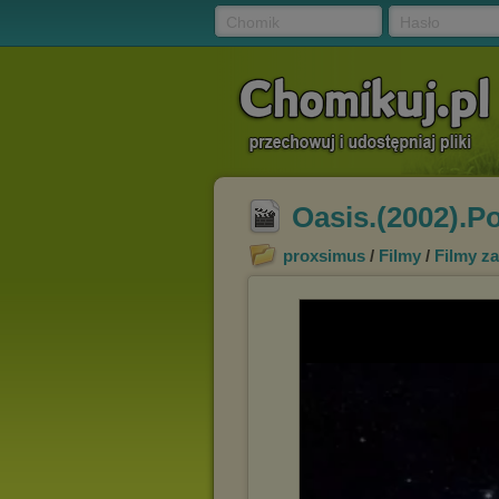
Chomik
Hasło
Oasis.(2002).P
proxsimus
/
Filmy
/
Filmy z