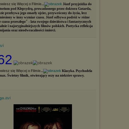
wiesz się Więcej o Filmie...
Józef przyjeżdża do
torium pod Klepsydrą, prowadzonego przez doktora Gotarda,
zie przebywa jego zmarły ojciec, przywrócony do życia, lecz
niesiony w inny wymiar czasu. Józef odbywa podróż w różne
e czasu przeszłego" - lata swojego dzieciństwa i fantastycznych
lnie i najoryginalniejszych filmów polskich. Poetycka refleksja
ijania oraz nieodwracalności śmierci.
avi
62
wiesz się Więcej o Filmie...
Klasyka. Psychodela
max. Świetny filmik, otwierający oczy na niektóre sprawy.
.avi
ego