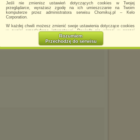
Żniw
Jeśli nie zmienisz ustawień dotyczących cookies w Twojej
przeglądarce, wyrażasz zgodę na ich umieszczanie na Twoim
komputerze przez administratora serwisu Chomikuj.pl – Kelo
Corporation.
W każdej chwili możesz zmienić swoje ustawienia dotyczące cookies
w swojej przeglądarce internetowej. Dowiedz się więcej w naszej
Polityce Prywatności -
http://chomikuj.pl/PolitykaPrywatnosci.aspx
.
Rozumiem
Przechodzę do serwisu
Jednocześnie informujemy że zmiana ustawień przeglądarki może
spowodować ograniczenie korzystania ze strony Chomikuj.pl.
W przypadku braku twojej zgody na akceptację cookies niestety
prosimy o opuszczenie serwisu chomikuj.pl.
Wykorzystanie plików cookies
przez
Zaufanych Partnerów
(dostosowanie reklam do Twoich potrzeb, analiza skuteczności działań
marketingowych).
Wyrażenie sprzeciwu spowoduje, że wyświetlana Ci reklama nie
będzie dopasowana do Twoich preferencji, a będzie to reklama
wyświetlona przypadkowo.
Istnieje możliwość zmiany ustawień przeglądarki internetowej w
sposób uniemożliwiający przechowywanie plików cookies na
urządzeniu końcowym. Można również usunąć pliki cookies,
dokonując odpowiednich zmian w ustawieniach przeglądarki
internetowej.
Pełną informację na ten temat znajdziesz pod adresem
http://chomikuj.pl/PolitykaPrywatnosci.aspx
.