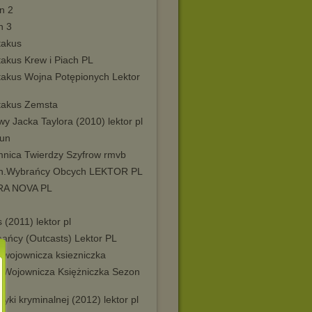
n 2
n 3
takus
takus Krew i Piach PL
takus Wojna Potępionych Lektor
takus Zemsta
y Jacka Taylora (2010) lektor pl
un
mnica Twierdzy Szyfrow rmvb
n.Wybrańcy Obcych LEKTOR PL
RA NOVA PL
 (2011) lektor pl
ańcy (Outcasts) Lektor PL
 wojownicza ksiezniczka
 Wojownicza Księżniczka Sezon
ryki kryminalnej (2012) lektor pl