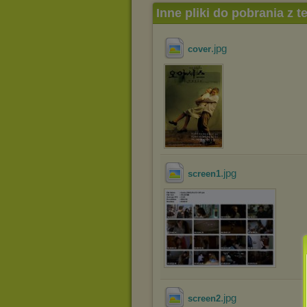
Inne pliki do pobrania z 
.jpg
cover
.jpg
screen1
.jpg
screen2