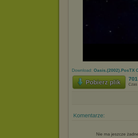
Download:
Oasis.(2002).PosTX 
70
Pobierz plik
Czas 
Komentarze:
Nie ma jeszcze żadne