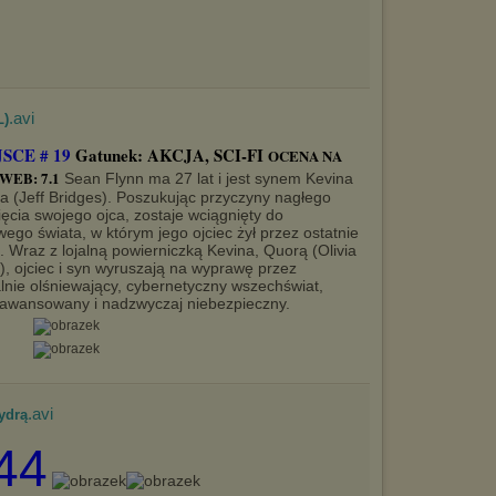
.avi
L)
SCE # 19
Gatunek: AKCJA, SCI-FI
OCENA NA
WEB: 7.1
Sean Flynn ma 27 lat i jest synem Kevina
a (Jeff Bridges). Poszukując przyczyny nagłego
ięcia swojego ojca, zostaje wciągnięty do
wego świata, w którym jego ojciec żył przez ostatnie
t. Wraz z lojalną powierniczką Kevina, Quorą (Olivia
), ojciec i syn wyruszają na wyprawę przez
lnie olśniewający, cybernetyczny wszechświat,
 zaawansowany i nadzwyczaj niebezpieczny.
.avi
ydrą
44