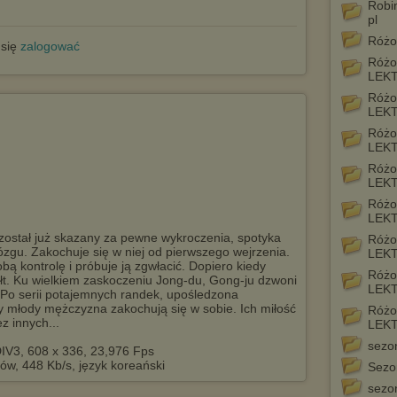
Robi
pl
Różo
 się
zalogować
Różo
LEK
Różo
LEK
Różo
LEK
Różo
LEK
Różo
LEK
 został już skazany za pewne wykroczenia, spotyka
Różo
zgu. Zakochuje się w niej od pierwszego wejrzenia.
LEK
ą kontrolę i próbuje ją zgwłacić. Dopiero kiedy
Różo
t. Ku wielkiem zaskoczeniu Jong-du, Gong-ju dzwoni
LEK
. Po serii potajemnych randek, upośledzona
 młody mężczyzna zakochują się w sobie. Ich miłość
Różo
z innych...
LEK
sezo
IV3, 608 x 336, 23,976 Fps
ów, 448 Kb/s, język koreański
Sezo
sezo