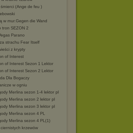
 śmierci (Ange de feu )
Lebowski
ą w mur.Gegen die Wand
o tron SEZON 2
Vegas Parano
za strachu Fear Itself
eści z krypty
n of Interest
n of Interest Sezon 1 Lektor
n of Interest Sezon 2 Lektor
da Dla Bogaczy
anicze w ogniu
ody Merlina sezon 1-4 lektor pl
ody Merlina sezon 2 lektor pl
ody Merlina sezon 3 lektor pl
gody Merlina sezon 4 PL
gody Merlina sezon 4 PL(1)
 ciernistych krzewów