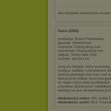
Aby dodawać komentarze musisz
Oasis (2002)
produkcja: Korea Południowa
gatunek: melodramat
reżyseria: Chang-dong Lee
scenariusz: Chang-dong Lee
zdjęcia: Yeong-taek Choi
muzyka: Jae-jin Lee
Jong-du chłopak, który wcześniej
Gong-ju, kobietę z porażeniem mó
Jednak pewnego razu traci nad sob
dziewczyna mdleje, przerywa gwał
do niego i chce żeby ją odwiedził
umysłowo dziewczyna i niedołężny
niestety nie jest akceptowana prze
właściwości wideo:
AVI, kodek D
właściwości audio:
AC3, 6 kanał