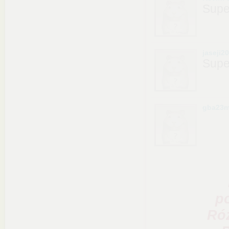
Supe
jaseji2
Supe
gba23
p
Róż