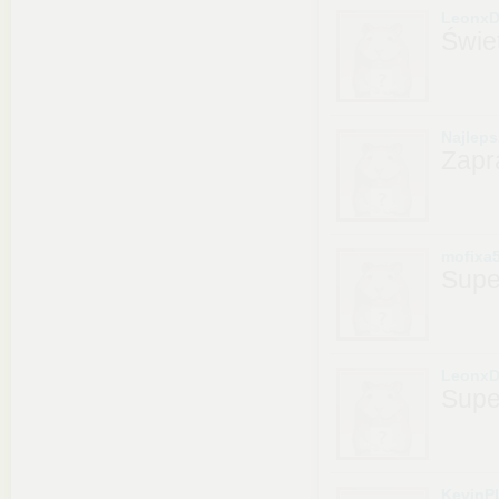
LeonxD
Świe
Najlep
Zapr
mofixa
Supe
LeonxD
Supe
KevinP