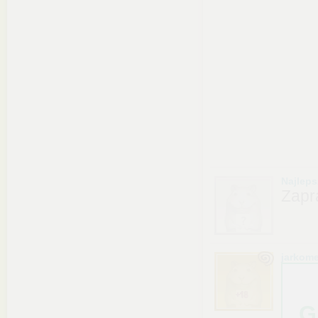
Najlep
Zapr
jarkom
G