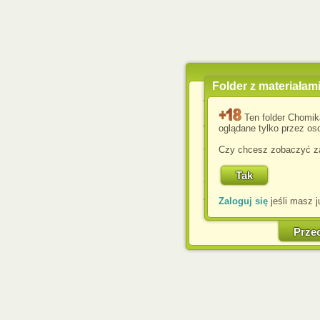
Folder z materiałam
Wykorzystujemy pliki c
usprawnienia korzyst
Ten folder Chomik
wyświetlenia reklam dop
oglądane tylko przez oso
Jeśli nie zmienisz ust
Czy chcesz zobaczyć za
przeglądarce, wyrażasz
komputerze przez admin
Corporation.
Zaloguj się
jeśli masz j
W każdej chwili możesz
cookies w swojej przeglą
w naszej Pol
Prze
http://chomikuj.pl/Polity
Jednocześnie informuje
może spowodować ogr
Chomikuj.pl.
W przypadku braku twojej
prosimy o opuszczenie se