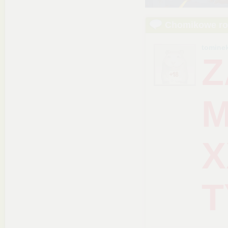
Chomikowe r
tomine
Z
M
X
T