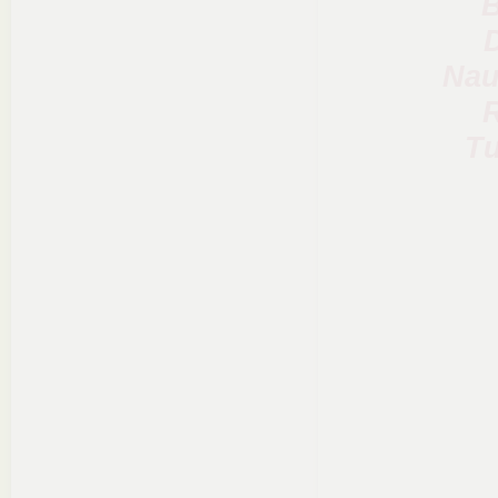
B
Nau
R
Tu