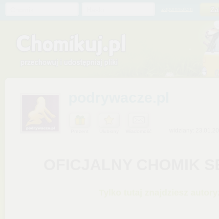
Chomik
Hasło
zapomniałem
podrywacze.pl
widziany: 23.01.2
Prezent
Ulubiony
Wiadomość