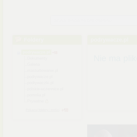
Szukaj plików na tym chomiku
Foldery
podrywacze.pl
podrywacze.pl
Nie ma pli
Dokumenty
Galeria
masturbowanie.pl
podrywacze.pl
podrywaczki.pl
polskie-uczennice
.pl
pornolia.pl
Prywatne
Pokazuj foldery i treści