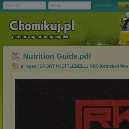
Chomik
Hasło
zapomniałem
Nutrition Guide.pdf
pirogen
/
SPORT
/
KETTLEBELL
/
RKS Kettlebell Wor