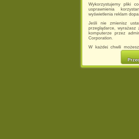
Wykorzystujemy pliki c
usprawnienia korzyst
wyświetlenia reklam dop
Jeśli nie zmienisz ust
przeglądarce, wyrażasz
komputerze przez admin
Corporation.
W każdej chwili możesz
cookies w swojej przeglą
w naszej Pol
Prze
http://chomikuj.pl/Polity
Jednocześnie informuje
może spowodować ogr
Chomikuj.pl.
W przypadku braku twojej
prosimy o opuszczenie se
Wykorzystanie plików c
(dostosowanie reklam do
działań marketingowych).
Wyrażenie sprzeciwu spo
będzie dopasowana do Tw
wyświetlona przypadkowo