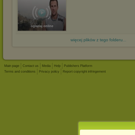
oglądaj online
więcej plików z tego folderu...
Main page
Contact us
Media
Help
Publishers Platform
Terms and conditions
Privacy policy
Report copyright infringement