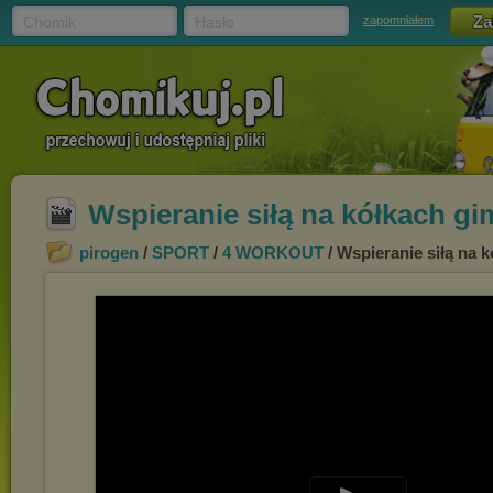
Chomik
Hasło
zapomniałem
Wspieranie siłą na kółkach g
pirogen
/
SPORT
/
4 WORKOUT
/ Wspieranie siłą na