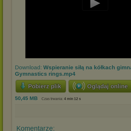
Play
Video
Download:
Wspieranie siłą na kółkach gim
Gymnastics rings.mp4
Pobierz plik
Oglądaj online
50,45 MB
Czas trwania:
4 min 12 s
Komentarze: