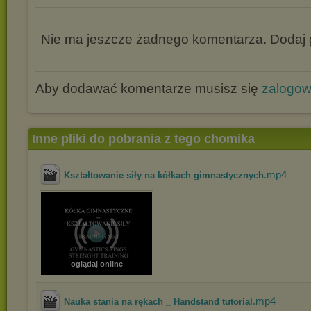
Nie ma jeszcze żadnego komentarza. Dodaj g
Aby dodawać komentarze musisz się
zalogo
Inne pliki do pobrania z tego chomika
.mp4
Kształtowanie siły na kółkach gimnastycznych
oglądaj online
.mp4
Nauka stania na rękach _ Handstand tutorial