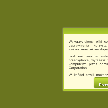
Wykorzystujemy pliki c
usprawnienia korzyst
wyświetlenia reklam dop
Jeśli nie zmienisz ust
przeglądarce, wyrażasz
komputerze przez admin
Corporation.
W każdej chwili możesz
cookies w swojej przeglą
w naszej Pol
Prze
http://chomikuj.pl/Polity
Jednocześnie informuje
może spowodować ogr
Chomikuj.pl.