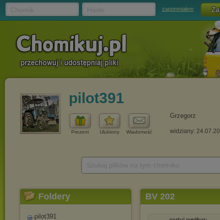
Chomik
Hasło
zapomniałem
pilot391
Grzegorz
widziany: 24.07.2
Prezent
Ulubiony
Wiadomość
Szukaj plików na tym chomiku
Foldery
BV 202
pilot391
sortuj według: