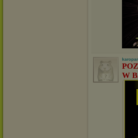
karopa
POZ
W B