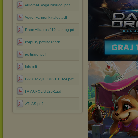
euromat_voge katalogl.pdf
Vogel Farmer katalog.pdf
Rabe Albatros 110 katalog.pdf
korpusy pottinger.pdf
pottinger.pdf
Ibis.pdf
GRUDZIĄDZ U021-U024.pdf
FAMAROL U125-1.pdf
ATLAS.pdf