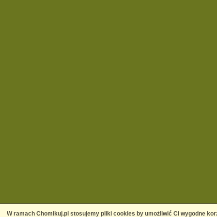
W ramach Chomikuj.pl stosujemy pliki cookies by umożliwić Ci wygodne korz