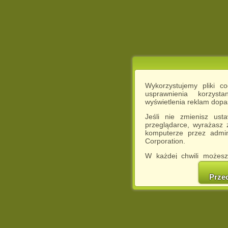
Wykorzystujemy pliki c
usprawnienia korzyst
wyświetlenia reklam dop
Jeśli nie zmienisz ust
przeglądarce, wyrażasz
komputerze przez admin
Corporation.
W każdej chwili możesz
cookies w swojej przeglą
w naszej Pol
Prze
http://chomikuj.pl/Polity
Jednocześnie informuje
może spowodować ogr
Chomikuj.pl.
W przypadku braku twojej