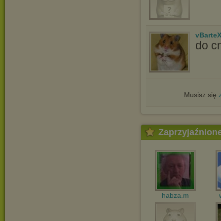
vBarte
do cn
Musisz się
Zaprzyjaźnion
habza.m