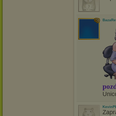
BazaRe
pozd
Unic
KevinP
Zapr