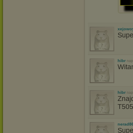
xejowo
Supe
hibr
nap
Wita
hibr
nap
Znaj
T505
nerad8
Supe