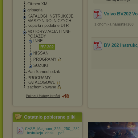
Citroen XM
gripagria
Volvo BV202 V
KATALOGI INSTRUKCJE
MASZYN ROLNICZYCH
z chomika
hamster360
Koparki i podobne DTR
MOTORYZACJA I INNE
POJAZDY
INNE
BV 202 instrukc
BV 202
NISSAN
PROGRAMY
SUZUKI
Pan Samochodzik
PROGRAMY
KATALOGOWE
zachomikowane
Pokazuj foldery i treści
Ostatnio pobierane pliki
CASE_Magnum_225,_250,_280,_310,_335_-
_instrukcja_obslu....pdf