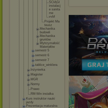
Ś
C
I
Ą
G
I
i
n
s
t
a
l
a
c
j
e s
a
n
i
t
a
r
n
e
v
v
b
f
Pr
oj
ek
t Ma
te
us
z
Mecha
nika
budow
li
Mecha
nika
grunt
ów
Wytrz
ymało
ść
Mater
iałów
semestr 5
semestr 6
semestr 7
tablice_
winklera
Inżynierka
Magister
MGR
Normy
Prawo
RM-Win instalka
Kurs instruktor nauki
jazdy
Prezentacja maturalna