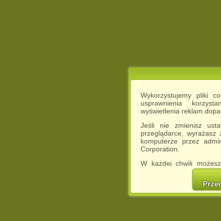
Wykorzystujemy pliki c
usprawnienia korzyst
wyświetlenia reklam dop
Jeśli nie zmienisz ust
przeglądarce, wyrażasz
komputerze przez admin
Corporation.
W każdej chwili możesz
cookies w swojej przeglą
w naszej Pol
Prze
http://chomikuj.pl/Polity
Jednocześnie informuje
może spowodować ogr
Chomikuj.pl.