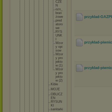
C
Z
E
N
o
z
n
_
b
r
a
n
przyklad-GAZP
ż
o
w
e
p
r
e
d
a
t
o
r
o
w
e
R
Y
S
U
N
K
I
przyklad-piwni
W
z
o
r
y o
p
i
s
o
w
W
z
o
r
y p
r
o
j
e
k
t
o
w (
1
)
przyklad-piwni
W
z
o
r
y p
r
o
j
e
k
t
o
w (
2
)
K
i
b
l
e
M
O
J
E
O
B
L
I
C
Z
E
N
R
Y
S
U
N
K
I
s
a
n
i
t
a
r
k
i