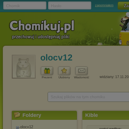
Chomik
Hasło
zapomniałem
olocv12
widziany: 17.11.2
Prezent
Ulubiony
Wiadomość
Szukaj plików na tym chomiku
Foldery
Kible
olocv12
sortuj według: