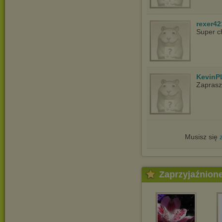
rexer42
Super c
KevinP
Zapras
Musisz się
Zaprzyjaźnion