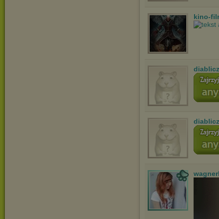
kino-fi
diablic
diablic
wagner