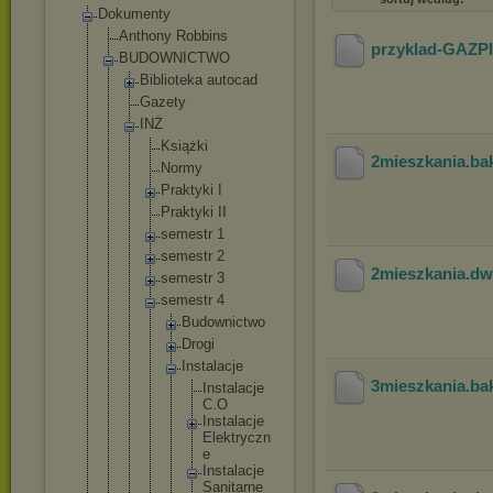
Dokumenty
Anthony Robbins
przyklad-GAZP
BUDOWNICTWO
Biblioteka autocad
Gazety
INŻ
Książki
2mieszkania
.ba
Normy
Praktyki I
Praktyki II
semestr 1
semestr 2
2mieszkania
.d
semestr 3
semestr 4
Budow
nictw
o
Drogi
Insta
lacje
3mieszkania
.ba
In
st
al
ac
je
C.
O
In
st
al
ac
je
El
ek
tr
yc
zn
e
In
st
al
ac
je
Sa
ni
ta
rn
e