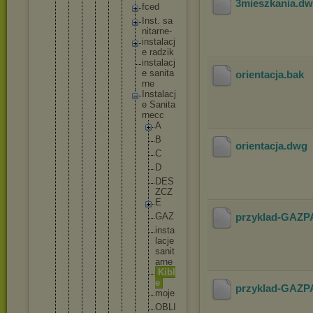
3mieszkania
.d
f
c
e
d
I
n
s
t
. s
a
n
i
t
a
r
n
e
-
i
n
s
t
a
l
a
c
j
e r
a
d
z
i
k
i
n
s
t
a
l
a
c
j
e s
a
n
i
t
a
orientacja
.bak
r
n
e
I
n
s
t
a
l
a
c
j
e S
a
n
i
t
a
r
n
e
c
c
A
B
orientacja
.dwg
C
D
D
E
S
Z
C
Z
E
G
A
Z
przyklad-GAZ
i
n
s
t
a
l
a
c
j
e
s
a
n
i
t
a
r
n
e
K
i
b
l
e
przyklad-GAZ
m
o
j
e
O
B
L
I