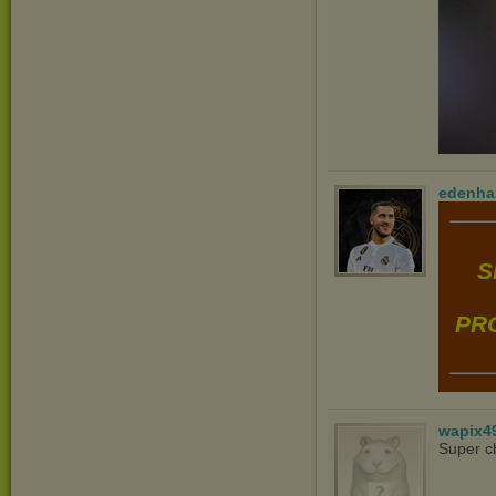
edenha
S
PRO
wapix4
Super c