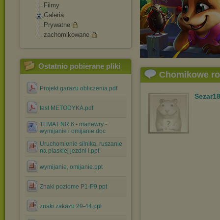
Filmy
Galeria
Prywatne
zachomikowane
Ostatnio pobierane pliki
Chomikowe r
Projekt garazu obliczenia.pdf
Sezar1
test METODYKA.pdf
TEMAT NR 6 - manewry -
wymijanie i omijanie.doc
Uruchomienie silnika, ruszanie
na plaskiej jezdni i.ppt
wymijanie, omijanie.ppt
Znaki poziome P1-P9.ppt
znaki zakazu 29-44.ppt